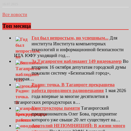
16.07.2025
Все новости
Топ месяца
Год был непростым, но успешным...
Для
института Института компьютерных
технологий и информационной безопасности
ИТА ЮФУ уходящий год…
За Таганрогом наблюдают 149 видеокамер
Во
вторник 16 октября депутатам городской думы
показали систему «Безопасный город»,
которая…
Радио: точка. В Таганроге прекращена
работа проводного радиовещания
1 мая 2026
года впервые за многие десятилетия в
таганрогских репродукторах в…
Конструкторы памяти
Таганрогский
предприниматель Олег Бова, предприятие
которого уже свыше 20 лет существует на…
Анатолий НЕПОМНЯЩИЙ: В жизни много