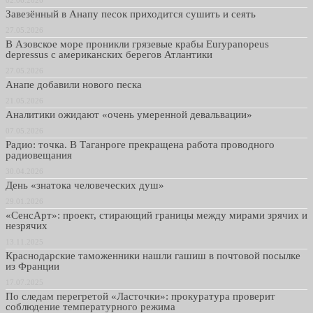
Завезённый в Анапу песок приходится сушить и сеять
27.05.2026
В Азовское море проникли грязевые крабы Eurypanopeus
depressus с американских берегов Атлантики
27.05.2026
Анапе добавили нового песка
21.05.2026
Аналитики ожидают «очень умеренной девальвации»
07.05.2026
Радио: точка. В Таганроге прекращена работа проводного
радиовещания
30.04.2026
День «знатока человеческих душ»
29.01.2026
«СенсАрт»: проект, стирающий границы между мирами зрячих и
незрячих
13.11.2025
Краснодарские таможенники нашли гашиш в почтовой посылке
из Франции
17.07.2025
По следам перегретой «Ласточки»: прокуратура проверит
соблюдение температурного режима