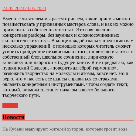
23.05.2023
23.05.2023
Вместе с читателем мы рассматриваем, какие приемы можно
позаимствовать у признанных мастеров слова, и как их можно
применить в собственных текстах. Это совершенно
конкретные разборы, без заумных и сложносочиненных
филологических штук. В конце каждой главы я предлагаю вам
несколько упражнений, с помощью которых читатель сможет
усвоить пройденное независимо от того, пишете ли вы текст в
собственный блог, школьное сочинение, лирическую
зарисовку или наброски к будущей книге. Я не предлагаю, как
пушкинский Сальери, «поверить алгеброй гармонию»,
разложить творчество на молекулы и атомы, вовсе нет. Но я
верю, что у нас есть все шансы справиться со страхами,
овладеть конкретными инструментами, чтобы создать текст,
который, возможно, станет началом вашего большого
творческого пути.
Далее...
Новости
На Кубани эвакуируют жителей хуторов, которым грозит вода
02.06.2026