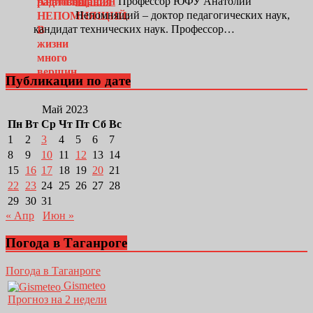
вершин
Профессор ЮФУ Анатолий
Непомнящий – доктор педагогических наук,
кандидат технических наук. Профессор…
Публикации по дате
Май 2023
Пн
Вт
Ср
Чт
Пт
Сб
Вс
1
2
3
4
5
6
7
8
9
10
11
12
13
14
15
16
17
18
19
20
21
22
23
24
25
26
27
28
29
30
31
« Апр
Июн »
Погода в Таганроге
Погода в Таганроге
Gismeteo
Прогноз на 2 недели