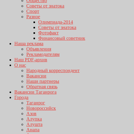
Общество
Советы от знатока
Спорт
Разное
Олимпиада-2014
Советы от знатока
Фотофакт
Финансовый советник
Наша реклама
Объявления
Рекламодателям
Наш PDF-архив
О нас
Народный корреспондент
Вакансии
Наши партнеры
Обратная связь
Вакансии Таганрога
Города
Таганрог
Новороссийск
Азов
Алупка
Алушта
Анапа