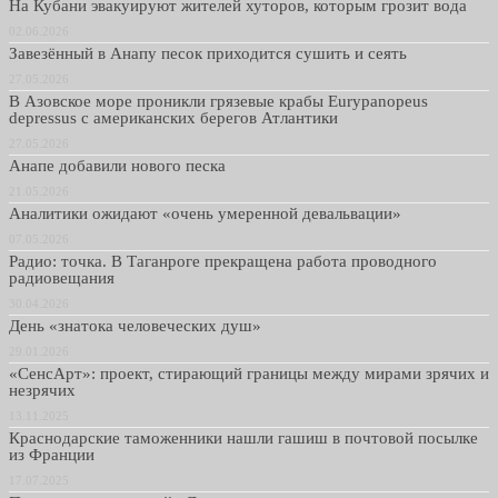
На Кубани эвакуируют жителей хуторов, которым грозит вода
02.06.2026
Завезённый в Анапу песок приходится сушить и сеять
27.05.2026
В Азовское море проникли грязевые крабы Eurypanopeus
depressus с американских берегов Атлантики
27.05.2026
Анапе добавили нового песка
21.05.2026
Аналитики ожидают «очень умеренной девальвации»
07.05.2026
Радио: точка. В Таганроге прекращена работа проводного
радиовещания
30.04.2026
День «знатока человеческих душ»
29.01.2026
«СенсАрт»: проект, стирающий границы между мирами зрячих и
незрячих
13.11.2025
Краснодарские таможенники нашли гашиш в почтовой посылке
из Франции
17.07.2025