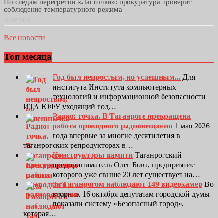
По следам перегретой «Ласточки»: прокуратура проверит
соблюдение температурного режима
16.07.2025
Все новости
Топ месяца
Год был непростым, но успешным...
Для
института Института компьютерных
технологий и информационной безопасности
ИТА ЮФУ уходящий год…
Радио: точка. В Таганроге прекращена
работа проводного радиовещания
1 мая 2026
года впервые за многие десятилетия в
таганрогских репродукторах в…
Конструкторы памяти
Таганрогский
предприниматель Олег Бова, предприятие
которого уже свыше 20 лет существует на…
За Таганрогом наблюдают 149 видеокамер
Во
вторник 16 октября депутатам городской думы
показали систему «Безопасный город»,
которая…