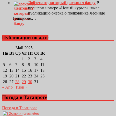
Лейтенант, который раскрыл банду
В
прошлом номере «Новый курьер» начал
публикацию очерка о полковнике Леониде
Тришкине.…
Публикации по дате
Май 2025
Пн
Вт
Ср
Чт
Пт
Сб
Вс
1
2
3
4
5
6
7
8
9
10
11
12
13
14
15
16
17
18
19
20
21
22
23
24
25
26
27
28
29
30
31
« Апр
Июн »
Погода в Таганроге
Погода в Таганроге
Gismeteo