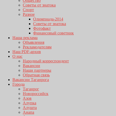
Общество
Советы от знатока
Спорт
Разное
Олимпиада-2014
Советы от знатока
Фотофакт
Финансовый советник
Наша реклама
Объявления
Рекламодателям
Наш PDF-архив
О нас
Народный корреспондент
Вакансии
Наши партнеры
Обратная связь
Вакансии Таганрога
Города
Таганрог
Новороссийск
Азов
Алупка
Алушта
Анапа