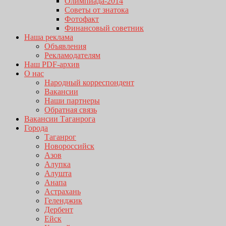
Олимпиада-2014
Советы от знатока
Фотофакт
Финансовый советник
Наша реклама
Объявления
Рекламодателям
Наш PDF-архив
О нас
Народный корреспондент
Вакансии
Наши партнеры
Обратная связь
Вакансии Таганрога
Города
Таганрог
Новороссийск
Азов
Алупка
Алушта
Анапа
Астрахань
Геленджик
Дербент
Ейск