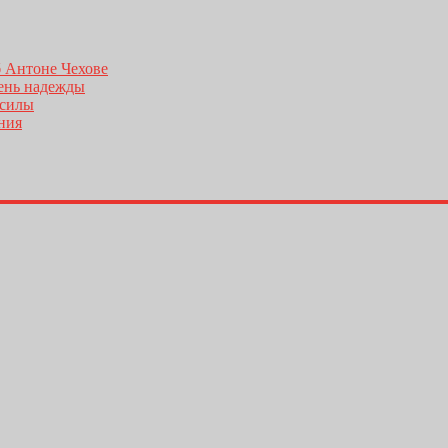
б Антоне Чехове
день надежды
 силы
ения