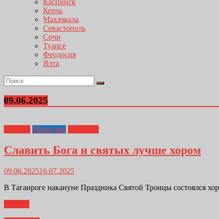
Каспийск
Керчь
Махачкала
Севастополь
Сочи
Туапсе
Феодосия
Ялта
09.06.2025
Главная
Общество
Таганрог
Славить Бога и святых лучше хором
09.06.2025
16.07.2025
В Таганроге накануне Праздника Святой Троицы состоялся хор
Далее...