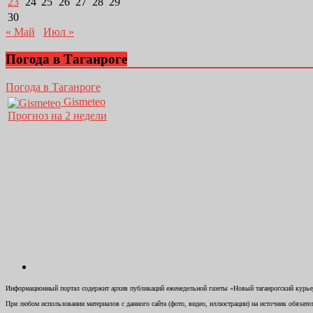
23
24
25
26
27
28
29
30
« Май
Июл »
Погода в Таганроге
Погода в Таганроге
Gismeteo
Прогноз на 2 недели
Информационный портал содержит архив публикаций еженедельной газеты «Новый таганрогский курьер»
При любом использовании материалов с данного сайта (фото, видео, иллюстрации) на источник обязате