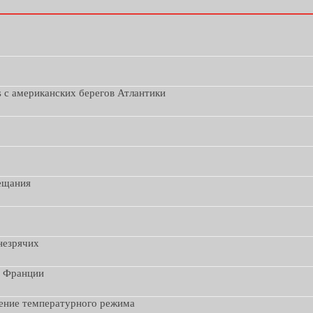
s с американских берегов Атлантики
вещания
незрячих
з Франции
дение температурного режима