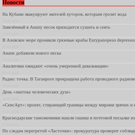
Новости
На Кубани эвакуируют жителей хуторов, которым грозит вода
02.06.2026
Завезённый в Анапу песок приходится сушить и сеять
27.05.2026
В Азовское море проникли грязевые крабы Eurypanopeus depressu
27.05.2026
Анапе добавили нового песка
21.05.2026
Аналитики ожидают «очень умеренной девальвации»
07.05.2026
Радио: точка. В Таганроге прекращена работа проводного радио
30.04.2026
День «знатока человеческих душ»
29.01.2026
«СенсАрт»: проект, стирающий границы между мирами зрячих и 
13.11.2025
Краснодарские таможенники нашли гашиш в почтовой посылке и
17.07.2025
По следам перегретой «Ласточки»: прокуратура проверит соблю