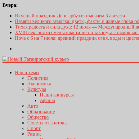
Вчера:
Вкусный праздник День арбуза: отмечаем 3 августа
Памяти великого земляка: цветы, факты и живые слова о
Тихая радость и сила духа: 12 июля — Международный 
XVIII век: эпоха смены власти не по закону, а с помощью
Ночь с 6 на 7 июля: древний праздник огня, воды и цвет
Наши темы
Политика
Экономика
Культура
Наши конкурсы
Афиша
Авто
Образование
Общество
Советы от знатока
Спорт
Разное