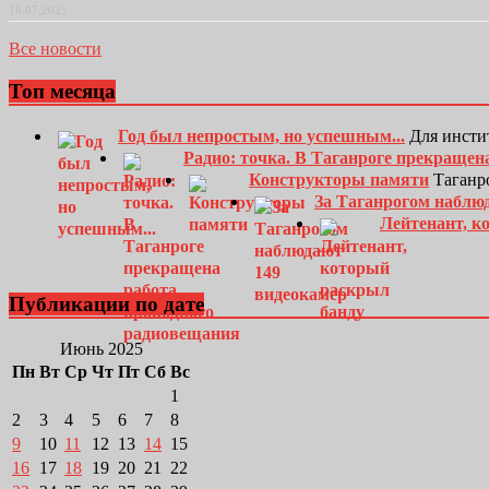
16.07.2025
Все новости
Топ месяца
Год был непростым, но успешным...
Для инсти
Радио: точка. В Таганроге прекращен
Конструкторы памяти
Таганро
За Таганрогом наблю
Лейтенант, к
Публикации по дате
Июнь 2025
Пн
Вт
Ср
Чт
Пт
Сб
Вс
1
2
3
4
5
6
7
8
9
10
11
12
13
14
15
16
17
18
19
20
21
22