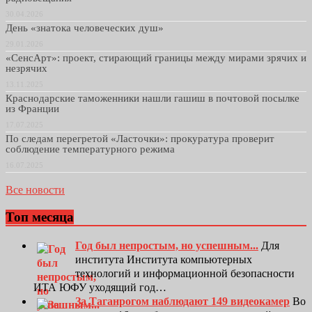
30.04.2026
День «знатока человеческих душ»
29.01.2026
«СенсАрт»: проект, стирающий границы между мирами зрячих и
незрячих
13.11.2025
Краснодарские таможенники нашли гашиш в почтовой посылке
из Франции
17.07.2025
По следам перегретой «Ласточки»: прокуратура проверит
соблюдение температурного режима
16.07.2025
Все новости
Топ месяца
Год был непростым, но успешным...
Для
института Института компьютерных
технологий и информационной безопасности
ИТА ЮФУ уходящий год…
За Таганрогом наблюдают 149 видеокамер
Во