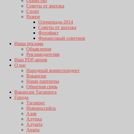
Общество
Советы от знатока
Спорт
Разное
Олимпиада-2014
Советы от знатока
Фотофакт
Финансовый советник
Наша реклама
Объявления
Рекламодателям
Наш PDF-архив
О нас
Народный корреспондент
Вакансии
Наши партнеры
Обратная связь
Вакансии Таганрога
Города
Таганрог
Новороссийск
Азов
Алупка
Алушта
Анапа