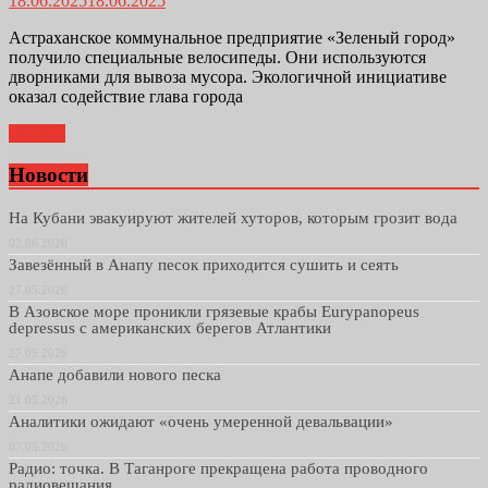
18.06.2025
18.06.2025
Астраханское коммунальное предприятие «Зеленый город»
получило специальные велосипеды. Они используются
дворниками для вывоза мусора. Экологичной инициативе
оказал содействие глава города
Далее...
Новости
На Кубани эвакуируют жителей хуторов, которым грозит вода
02.06.2026
Завезённый в Анапу песок приходится сушить и сеять
27.05.2026
В Азовское море проникли грязевые крабы Eurypanopeus
depressus с американских берегов Атлантики
27.05.2026
Анапе добавили нового песка
21.05.2026
Аналитики ожидают «очень умеренной девальвации»
07.05.2026
Радио: точка. В Таганроге прекращена работа проводного
радиовещания