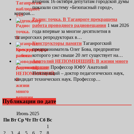
вторник 16 октября депутатам городской думы
показали систему «Безопасный город»,
которая…
Радио: точка. В Таганроге прекращена
работа проводного радиовещания
1 мая 2026
года впервые за многие десятилетия в
таганрогских репродукторах в…
Конструкторы памяти
Таганрогский
предприниматель Олег Бова, предприятие
которого уже свыше 20 лет существует на…
Анатолий НЕПОМНЯЩИЙ: В жизни много
вершин
Профессор ЮФУ Анатолий
Непомнящий – доктор педагогических наук,
кандидат технических наук. Профессор…
Публикации по дате
Июнь 2025
Пн
Вт
Ср
Чт
Пт
Сб
Вс
1
2
3
4
5
6
7
8