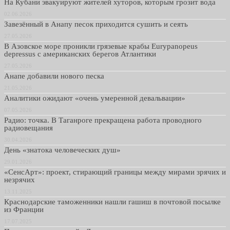
На Кубани эвакуируют жителей хуторов, которым грозит вода
02.06.2026
Завезённый в Анапу песок приходится сушить и сеять
27.05.2026
В Азовское море проникли грязевые крабы Eurypanopeus
depressus с американских берегов Атлантики
27.05.2026
Анапе добавили нового песка
21.05.2026
Аналитики ожидают «очень умеренной девальвации»
07.05.2026
Радио: точка. В Таганроге прекращена работа проводного
радиовещания
30.04.2026
День «знатока человеческих душ»
29.01.2026
«СенсАрт»: проект, стирающий границы между мирами зрячих и
незрячих
13.11.2025
Краснодарские таможенники нашли гашиш в почтовой посылке
из Франции
17.07.2025