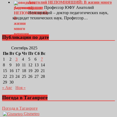
Анатолий НЕПОМНЯЩИЙ: В жизни много
вершин
Профессор ЮФУ Анатолий
Непомнящий – доктор педагогических наук,
кандидат технических наук. Профессор…
Публикации по дате
Сентябрь 2025
Пн
Вт
Ср
Чт
Пт
Сб
Вс
1
2
3
4
5
6
7
8
9
10
11
12
13
14
15
16
17
18
19
20
21
22
23
24
25
26
27
28
29
30
« Авг
Ноя »
Погода в Таганроге
Погода в Таганроге
Gismeteo