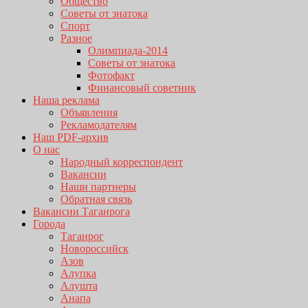
Общество
Советы от знатока
Спорт
Разное
Олимпиада-2014
Советы от знатока
Фотофакт
Финансовый советник
Наша реклама
Объявления
Рекламодателям
Наш PDF-архив
О нас
Народный корреспондент
Вакансии
Наши партнеры
Обратная связь
Вакансии Таганрога
Города
Таганрог
Новороссийск
Азов
Алупка
Алушта
Анапа