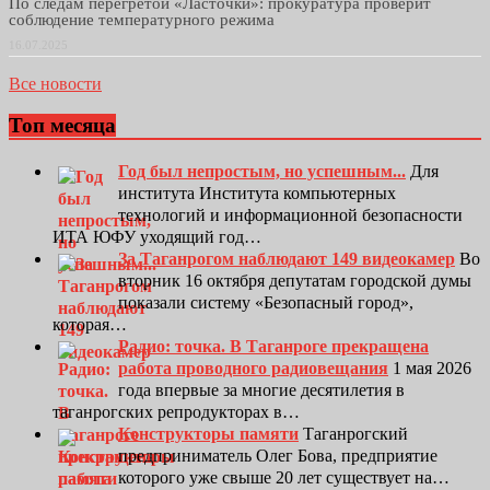
По следам перегретой «Ласточки»: прокуратура проверит
соблюдение температурного режима
16.07.2025
Все новости
Топ месяца
Год был непростым, но успешным...
Для
института Института компьютерных
технологий и информационной безопасности
ИТА ЮФУ уходящий год…
За Таганрогом наблюдают 149 видеокамер
Во
вторник 16 октября депутатам городской думы
показали систему «Безопасный город»,
которая…
Радио: точка. В Таганроге прекращена
работа проводного радиовещания
1 мая 2026
года впервые за многие десятилетия в
таганрогских репродукторах в…
Конструкторы памяти
Таганрогский
предприниматель Олег Бова, предприятие
которого уже свыше 20 лет существует на…