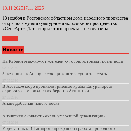
13.11.2025
17.11.2025
13 ноября в Ростовском областном доме народного творчества
открылось мультикультурное инклюзивное пространство
«СенсАрт». Дата старта этого проекта – не случайна:
Далее...
Новости
На Кубани эвакуируют жителей хуторов, которым грозит вода
02.06.2026
Завезённый в Анапу песок приходится сушить и сеять
27.05.2026
В Азовское море проникли грязевые крабы Eurypanopeus
depressus с американских берегов Атлантики
27.05.2026
Анапе добавили нового песка
21.05.2026
Аналитики ожидают «очень умеренной девальвации»
07.05.2026
Радио: точка. В Таганроге прекращена работа проводного