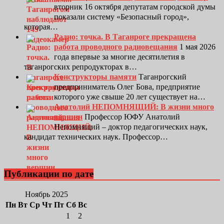
вторник 16 октября депутатам городской думы
показали систему «Безопасный город»,
которая…
Радио: точка. В Таганроге прекращена
работа проводного радиовещания
1 мая 2026
года впервые за многие десятилетия в
таганрогских репродукторах в…
Конструкторы памяти
Таганрогский
предприниматель Олег Бова, предприятие
которого уже свыше 20 лет существует на…
Анатолий НЕПОМНЯЩИЙ: В жизни много
вершин
Профессор ЮФУ Анатолий
Непомнящий – доктор педагогических наук,
кандидат технических наук. Профессор…
Публикации по дате
Ноябрь 2025
Пн
Вт
Ср
Чт
Пт
Сб
Вс
1
2