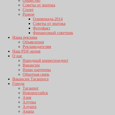
Общество
Советы от знатока
Спорт
Разное
Олимпиада-2014
Советы от знатока
Фотофакт
Финансовый советник
Наша реклама
Объявления
Рекламодателям
Наш PDF-архив
О нас
Народный корреспондент
Вакансии
Наши партнеры
Обратная связь
Вакансии Таганрога
Города
Таганрог
Новороссийск
Азов
Алупка
Алушта
Анапа