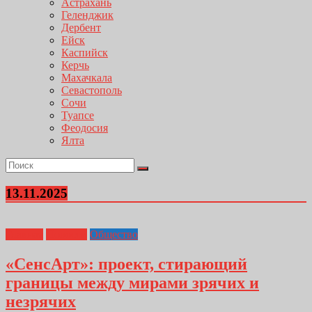
Астрахань
Геленджик
Дербент
Ейск
Каспийск
Керчь
Махачкала
Севастополь
Сочи
Туапсе
Феодосия
Ялта
13.11.2025
Главная
Новости
Общество
«СенсАрт»: проект, стирающий
границы между мирами зрячих и
незрячих