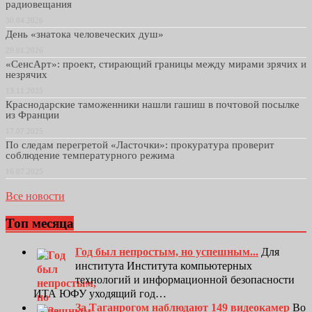
радиовещания
30.04.2026
День «знатока человеческих душ»
29.01.2026
«СенсАрт»: проект, стирающий границы между мирами зрячих и
незрячих
13.11.2025
Краснодарские таможенники нашли гашиш в почтовой посылке
из Франции
17.07.2025
По следам перегретой «Ласточки»: прокуратура проверит
соблюдение температурного режима
16.07.2025
Все новости
Топ месяца
Год был непростым, но успешным...
Для
института Института компьютерных
технологий и информационной безопасности
ИТА ЮФУ уходящий год…
За Таганрогом наблюдают 149 видеокамер
Во