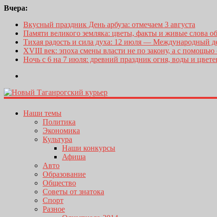
Вчера:
Вкусный праздник День арбуза: отмечаем 3 августа
Памяти великого земляка: цветы, факты и живые слова о
Тихая радость и сила духа: 12 июля — Международный 
XVIII век: эпоха смены власти не по закону, а с помощью
Ночь с 6 на 7 июля: древний праздник огня, воды и цвет
Наши темы
Политика
Экономика
Культура
Наши конкурсы
Афиша
Авто
Образование
Общество
Советы от знатока
Спорт
Разное