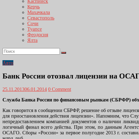
Каспийск
Керчь
Махачкала
Севастополь
Сочи
Туапсе
Феодосия
Ялта
Авто
Банк России отозвал лицензии на ОСАГ
25.11.2013
06.01.2014
0 Comment
Служба Банка России по финансовым рынкам (СБРФР) объяв
Как говорится в сообщении СБРФР, решение об отзыве лиценз
для приостановления действия лицензии». Напомним, что С
непредоставлением компанией документов о наличии ликвид
логичный финал всего действа. При этом, по данным Агентс
ОСАГО. Сборы «России» за первое полугодие 2013 г. состави
млрд. руб.