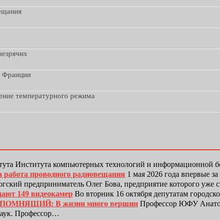
вещания
незрячих
з Франции
дение температурного режима
тута Института компьютерных технологий и информационной
а работа проводного радиовещания
1 мая 2026 года впервые з
гский предприниматель Олег Бова, предприятие которого уже 
дают 149 видеокамер
Во вторник 16 октября депутатам городск
ЕПОМНЯЩИЙ: В жизни много вершин
Профессор ЮФУ Анатол
наук. Профессор…