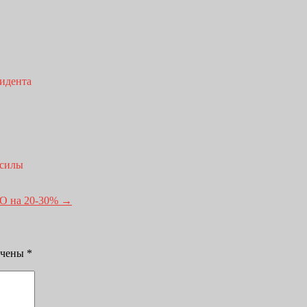
цидента
 силы
ГО на 20-30%
→
ечены
*