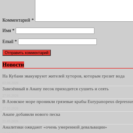
Комментарий
*
Имя
*
Email
*
Новости
На Кубани эвакуируют жителей хуторов, которым грозит вода
02.06.2026
Завезённый в Анапу песок приходится сушить и сеять
27.05.2026
В Азовское море проникли грязевые крабы Eurypanopeus depressu
27.05.2026
Анапе добавили нового песка
21.05.2026
Аналитики ожидают «очень умеренной девальвации»