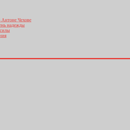
б Антоне Чехове
день надежды
 силы
ения