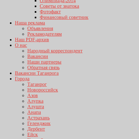
Олимпиада-2014
Советы от знатока
Фотофакт
Финансовый советник
Наша реклама
Объявления
Рекламодателям
Наш PDF-архив
О нас
Народный корреспондент
Вакансии
Наши партнеры
Обратная связь
Вакансии Таганрога
Города
Таганрог
Новороссийск
Азов
Алупка
Алушта
Анапа
Астрахань
Геленджик
Дербент
Ейск