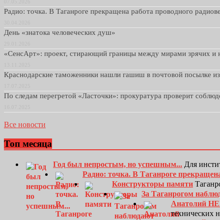
07.05.2026
Радио: точка. В Таганроге прекращена работа проводного радио
30.04.2026
День «знатока человеческих душ»
29.01.2026
«СенсАрт»: проект, стирающий границы между мирами зрячих и 
13.11.2025
Краснодарские таможенники нашли гашиш в почтовой посылке и
17.07.2025
По следам перегретой «Ласточки»: прокуратура проверит соблю
16.07.2025
Все новости
Топ месяца
Год был непростым, но успешным...
Для инсти
Радио: точка. В Таганроге прекращен
Конструкторы памяти
Таганро
За Таганрогом наблю
Анатолий Н
технических 