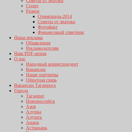
Советы от знатока
Спорт
Разное
Олимпиада-2014
Советы от знатока
Фотофакт
Финансовый советник
Наша реклама
Объявления
Рекламодателям
Наш PDF-архив
О нас
Народный корреспондент
Вакансии
Наши партнеры
Обратная связь
Вакансии Таганрога
Города
Таганрог
Новороссийск
Азов
Алупка
Алушта
Анапа
Астрахань