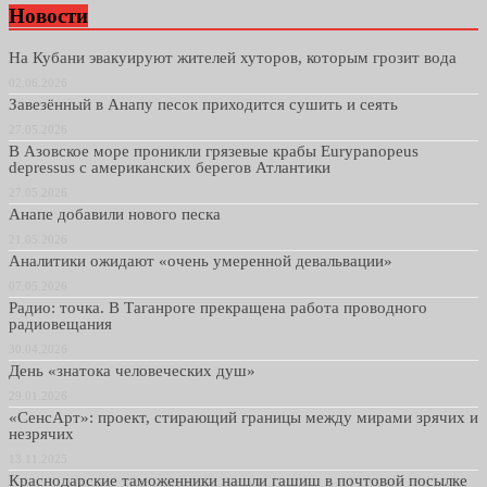
Новости
На Кубани эвакуируют жителей хуторов, которым грозит вода
02.06.2026
Завезённый в Анапу песок приходится сушить и сеять
27.05.2026
В Азовское море проникли грязевые крабы Eurypanopeus
depressus с американских берегов Атлантики
27.05.2026
Анапе добавили нового песка
21.05.2026
Аналитики ожидают «очень умеренной девальвации»
07.05.2026
Радио: точка. В Таганроге прекращена работа проводного
радиовещания
30.04.2026
День «знатока человеческих душ»
29.01.2026
«СенсАрт»: проект, стирающий границы между мирами зрячих и
незрячих
13.11.2025
Краснодарские таможенники нашли гашиш в почтовой посылке