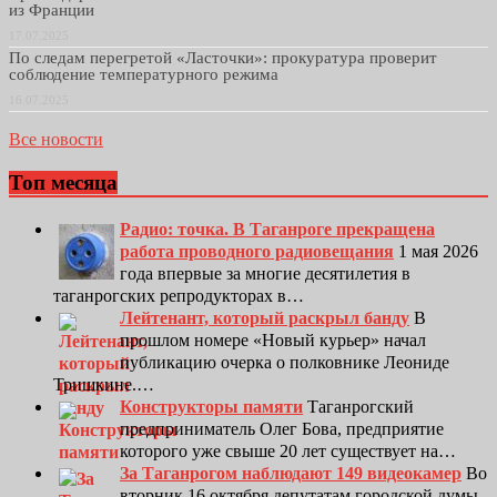
из Франции
17.07.2025
По следам перегретой «Ласточки»: прокуратура проверит
соблюдение температурного режима
16.07.2025
Все новости
Топ месяца
Радио: точка. В Таганроге прекращена
работа проводного радиовещания
1 мая 2026
года впервые за многие десятилетия в
таганрогских репродукторах в…
Лейтенант, который раскрыл банду
В
прошлом номере «Новый курьер» начал
публикацию очерка о полковнике Леониде
Тришкине.…
Конструкторы памяти
Таганрогский
предприниматель Олег Бова, предприятие
которого уже свыше 20 лет существует на…
За Таганрогом наблюдают 149 видеокамер
Во
вторник 16 октября депутатам городской думы