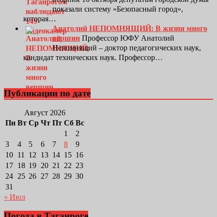
показали систему «Безопасный город»,
которая…
Анатолий НЕПОМНЯЩИЙ: В жизни много
вершин
Профессор ЮФУ Анатолий
Непомнящий – доктор педагогических наук,
кандидат технических наук. Профессор…
Публикации по дате
Август 2026
Пн
Вт
Ср
Чт
Пт
Сб
Вс
1
2
3
4
5
6
7
8
9
10
11
12
13
14
15
16
17
18
19
20
21
22
23
24
25
26
27
28
29
30
31
« Июл
Погода в Таганроге