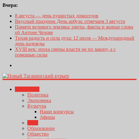
Вчера:
8 августа — день пушистых домоседов
Вкусный праздник День арбуза: отмечаем 3 августа
Памяти великого земляка: цветы, факты и живые слова
об Антоне Чехове
Тихая радость и сила духа: 12 июля — Международный
день надежды
XVIII век: эпоха смены власти не по закону, а с
помощью силы
Наши темы
Политика
Экономика
Культура
Наши конкурсы
Афиша
Авто
Образование
Общество