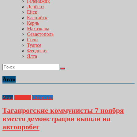
Геленджик
Дербент
Ейск
Каспийск
Керчь
Махачкала
Севастополь
Сочи
Туапсе
Феодосия
Ялта
Авто
Авто
Главная
Общество
Таганрогские коммунисты 7 ноября
вместо демонстрации вышли на
автопробег