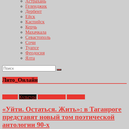
Астрахань
Геленджик
Дербент
Ейск
Каспийск
Керчь
Махачкала
Севастополь
Сочи
Туапсе
Феодосия
Ялта
Лито_Онлайн
Главная
Культура
Лито_Онлайн
Таганрог
«Уйти. Остаться. Жить»: в Таганроге
представят новый том поэтической
антологии 90-х