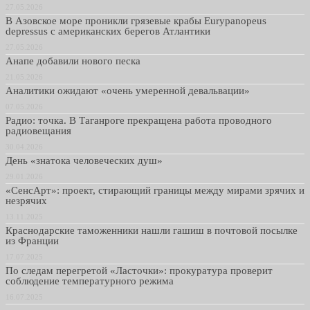
27.05.2026
В Азовское море проникли грязевые крабы Eurypanopeus
depressus с американских берегов Атлантики
27.05.2026
Анапе добавили нового песка
21.05.2026
Аналитики ожидают «очень умеренной девальвации»
07.05.2026
Радио: точка. В Таганроге прекращена работа проводного
радиовещания
30.04.2026
День «знатока человеческих душ»
29.01.2026
«СенсАрт»: проект, стирающий границы между мирами зрячих и
незрячих
13.11.2025
Краснодарские таможенники нашли гашиш в почтовой посылке
из Франции
17.07.2025
По следам перегретой «Ласточки»: прокуратура проверит
соблюдение температурного режима
16.07.2025