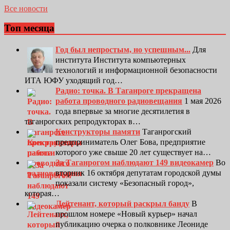
Все новости
Топ месяца
Год был непростым, но успешным...
Для
института Института компьютерных
технологий и информационной безопасности
ИТА ЮФУ уходящий год…
Радио: точка. В Таганроге прекращена
работа проводного радиовещания
1 мая 2026
года впервые за многие десятилетия в
таганрогских репродукторах в…
Конструкторы памяти
Таганрогский
предприниматель Олег Бова, предприятие
которого уже свыше 20 лет существует на…
За Таганрогом наблюдают 149 видеокамер
Во
вторник 16 октября депутатам городской думы
показали систему «Безопасный город»,
которая…
Лейтенант, который раскрыл банду
В
прошлом номере «Новый курьер» начал
публикацию очерка о полковнике Леониде