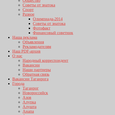
Общество
Советы от знатока
Спорт
Разное
Олимпиада-2014
Советы от знатока
Фотофакт
Финансовый советник
Наша реклама
Объявления
Рекламодателям
Наш PDF-архив
О нас
Народный корреспондент
Вакансии
Наши партнеры
Обратная связь
Вакансии Таганрога
Города
Таганрог
Новороссийск
Азов
Алупка
Алушта
Анапа