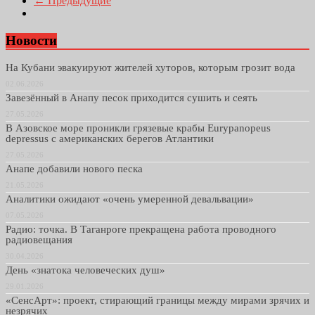
← Предыдущие
Новости
На Кубани эвакуируют жителей хуторов, которым грозит вода
02.06.2026
Завезённый в Анапу песок приходится сушить и сеять
27.05.2026
В Азовское море проникли грязевые крабы Eurypanopeus
depressus с американских берегов Атлантики
27.05.2026
Анапе добавили нового песка
21.05.2026
Аналитики ожидают «очень умеренной девальвации»
07.05.2026
Радио: точка. В Таганроге прекращена работа проводного
радиовещания
30.04.2026
День «знатока человеческих душ»
29.01.2026
«СенсАрт»: проект, стирающий границы между мирами зрячих и
незрячих