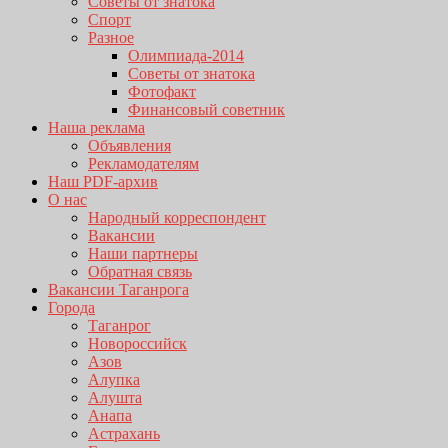
Советы от знатока
Спорт
Разное
Олимпиада-2014
Советы от знатока
Фотофакт
Финансовый советник
Наша реклама
Объявления
Рекламодателям
Наш PDF-архив
О нас
Народный корреспондент
Вакансии
Наши партнеры
Обратная связь
Вакансии Таганрога
Города
Таганрог
Новороссийск
Азов
Алупка
Алушта
Анапа
Астрахань