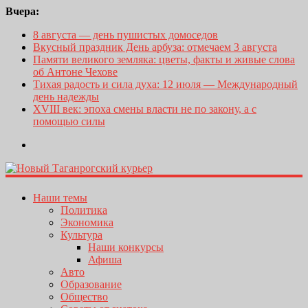
Вчера:
8 августа — день пушистых домоседов
Вкусный праздник День арбуза: отмечаем 3 августа
Памяти великого земляка: цветы, факты и живые слова
об Антоне Чехове
Тихая радость и сила духа: 12 июля — Международный
день надежды
XVIII век: эпоха смены власти не по закону, а с
помощью силы
Наши темы
Политика
Экономика
Культура
Наши конкурсы
Афиша
Авто
Образование
Общество