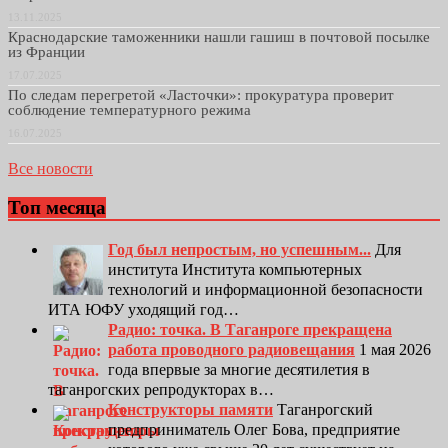
13.11.2025
Краснодарские таможенники нашли гашиш в почтовой посылке
из Франции
17.07.2025
По следам перегретой «Ласточки»: прокуратура проверит
соблюдение температурного режима
16.07.2025
Все новости
Топ месяца
Год был непростым, но успешным...
Для
института Института компьютерных
технологий и информационной безопасности
ИТА ЮФУ уходящий год…
Радио: точка. В Таганроге прекращена
работа проводного радиовещания
1 мая 2026
года впервые за многие десятилетия в
таганрогских репродукторах в…
Конструкторы памяти
Таганрогский
предприниматель Олег Бова, предприятие