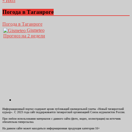
« Июл
Погода в Таганроге
Погода в Таганроге
Gismeteo
Прогноз на 2 недели
Информационный портал содержит архив публикаций еженедельной газеты «Новый таганрогский
курьер». С 2023 года сайт поддерживается таганрогской организацией Союза журналистов России.
При любом использовании материалов с данного сайта (фото, видео, иллюстрации) на источник
обязательна гиперссылка.
На данном сайте может находиться информационная продукция категории 16+