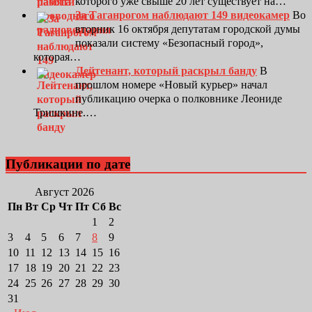
которого уже свыше 20 лет существует на…
За Таганрогом наблюдают 149 видеокамер
Во
вторник 16 октября депутатам городской думы
показали систему «Безопасный город»,
которая…
Лейтенант, который раскрыл банду
В
прошлом номере «Новый курьер» начал
публикацию очерка о полковнике Леониде
Тришкине.…
Публикации по дате
Август 2026
Пн
Вт
Ср
Чт
Пт
Сб
Вс
1
2
3
4
5
6
7
8
9
10
11
12
13
14
15
16
17
18
19
20
21
22
23
24
25
26
27
28
29
30
31