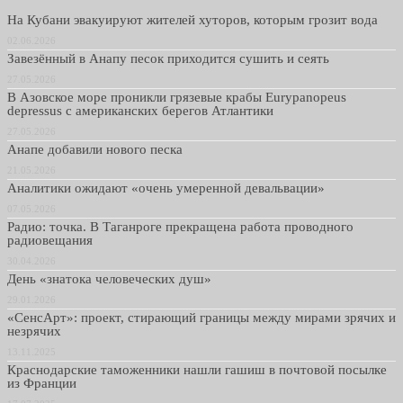
На Кубани эвакуируют жителей хуторов, которым грозит вода
02.06.2026
Завезённый в Анапу песок приходится сушить и сеять
27.05.2026
В Азовское море проникли грязевые крабы Eurypanopeus
depressus с американских берегов Атлантики
27.05.2026
Анапе добавили нового песка
21.05.2026
Аналитики ожидают «очень умеренной девальвации»
07.05.2026
Радио: точка. В Таганроге прекращена работа проводного
радиовещания
30.04.2026
День «знатока человеческих душ»
29.01.2026
«СенсАрт»: проект, стирающий границы между мирами зрячих и
незрячих
13.11.2025
Краснодарские таможенники нашли гашиш в почтовой посылке
из Франции