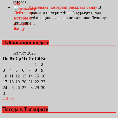
которая…
Лейтенант, который раскрыл банду
В
прошлом номере «Новый курьер» начал
публикацию очерка о полковнике Леониде
Тришкине.…
Публикации по дате
Август 2026
Пн
Вт
Ср
Чт
Пт
Сб
Вс
1
2
3
4
5
6
7
8
9
10
11
12
13
14
15
16
17
18
19
20
21
22
23
24
25
26
27
28
29
30
31
« Июл
Погода в Таганроге