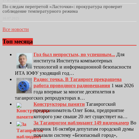
17.07.2025
По следам перегретой «Ласточки»: прокуратура проверит
соблюдение температурного режима
16.07.2025
Все новости
Топ месяца
Год был непростым, но успешным...
Для
института Института компьютерных
технологий и информационной безопасности
ИТА ЮФУ уходящий год…
Радио: точка. В Таганроге прекращена
работа проводного радиовещания
1 мая 2026
года впервые за многие десятилетия в
таганрогских репродукторах в…
Конструкторы памяти
Таганрогский
предприниматель Олег Бова, предприятие
которого уже свыше 20 лет существует на…
За Таганрогом наблюдают 149 видеокамер
Во
вторник 16 октября депутатам городской думы
показали систему «Безопасный город»,