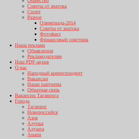
Общество
Советы от знатока
Спорт
Разное
Олимпиада-2014
Советы от знатока
Фотофакт
Финансовый советник
Наша реклама
Объявления
Рекламодателям
Наш PDF-архив
О нас
Народный корреспондент
Вакансии
Наши партнеры
Обратная связь
Вакансии Таганрога
Города
Таганрог
Новороссийск
Азов
Алупка
Алушта
Анапа