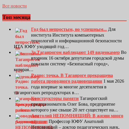
Все новости
Топ месяца
Год был непростым, но успешным...
Для
института Института компьютерных
технологий и информационной безопасности
ИТА ЮФУ уходящий год…
За Таганрогом наблюдают 149 видеокамер
Во
вторник 16 октября депутатам городской думы
показали систему «Безопасный город»,
которая…
Радио: точка. В Таганроге прекращена
работа проводного радиовещания
1 мая 2026
года впервые за многие десятилетия в
таганрогских репродукторах в…
Конструкторы памяти
Таганрогский
предприниматель Олег Бова, предприятие
которого уже свыше 20 лет существует на…
Анатолий НЕПОМНЯЩИЙ: В жизни много
вершин
Профессор ЮФУ Анатолий
Непомнящий – доктор педагогических наук,