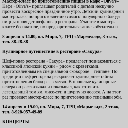
Мастер-класс по приготовлению пиццы в кафе «Oliva’s»
Кафе «Oliva’s» приглашает родителей с детьми нескучно
провести воскресное праздничное утро. Детский кулинарный
мастер-класс по приготовлению самого популярного блюда –
пиццы проведет шеф-повар ресторана. Участие в мастер-
классе бесплатное, но предварительная запись обязательна.
8 апреля в 14.00, пл. Мира, 7, ТРЦ «Мармелад», 3 этаж,
тел. 38-28-38
Кулинарное путешествие в ресторане «Сакура»
Шеф-повар ресторана «Сакура» предлагает познакомиться с
классикой японской кухни – рисом с креветками,
приготовленным на специальной сковороде – теппане. По
традиции шеф ресторана раскрывает кулинарные тайны
приготовления блюд раз в месяц. В прошлые кулинарные
вечера он рассказывал и показывал, как готовить
легендарный том ям, мисо-суп и шурпу из лосося. А на этот
раз проведет мастер-класс по приготовлению тепаньяки эби.
14 апреля в 19.00, пл. Мира, 7, ТРЦ «Мармелад», 2 этаж,
тел. 8-928-957-49-89
КОНЦЕРТЫ