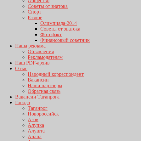
Общество
Советы от знатока
Спорт
Разное
Олимпиада-2014
Советы от знатока
Фотофакт
Финансовый советник
Наша реклама
Объявления
Рекламодателям
Наш PDF-архив
О нас
Народный корреспондент
Вакансии
Наши партнеры
Обратная связь
Вакансии Таганрога
Города
Таганрог
Новороссийск
Азов
Алупка
Алушта
Анапа