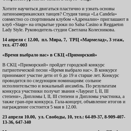
Хотите научиться двигаться пластично и узнать основы
латиноамериканских танцев? Студия танца «La Candela»
совместно со спортивным клубом «Адреналин» приглашают в
клуб «Stage» на открытые уроки по Salsa Casino и Reggaeton
Lady Style. Руководитель студии Светлана Колесникова.
14 апреля с 12.00, пл. Мира, 7, ТРЦ «Мармелад», 3 этаж,
тел. 477-003
«Время выбрало нас» в СКЦ «Приморский»
В СКЦ «Приморский» пройдет городской конкурс
патриотической песни «Время выбрало нас». В конкурсе
принимают участие дети от 6 до 19 и старше лет. Конкурс
проводится по следующим номинациям: сольное
исполнительство и вокальный ансамбль. По результатам
конкурса участники получат звания «Лауреат I, II, III
степени», Дипломы I, II, III степени и Дипломы участника, а
также гран-при конкурса. Гала-концерт, объявление итогов и
награждение состоится 5 мая в 12.00.
23 апреля 10.00, ул. Свободы, 10, тел.: 64-89-37, 8-909-407-
13-36, 647-340