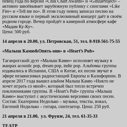
певец года по версии «Chili Chart Awards» и «GinzaProject» –
активно завоёвывает зарубежную публику с синглами «Like
Fire» и «Tell me no». В этом году певец записал песню на
русском языке и первый эксклюзивный концерт даёт в своём
родном городе. Вечер пройдёт в камерной атмосфере кафе
«Мадам Ку-Ку».
Цена: 500 руб.
14 апреля в 20.00, ул. Петровская, 51, тел. 8-918-561-75-55
«Малыш Камю&Опять они» в «Heart’s Pub»
Таганрогский дуэт «Малыш Камю» исполняет музыку в
жанрах acoustic pop, dream pop, indie pop. Альбомы группы
издавались в Испании, США и Китае, их песни звучат в
эфире независимых радиостанций Европы и Калифорнии. В
апреле 2017 года вышел альбом Малыш Камю «Никто не
хочет играть со мной», который был тепло встречен
поклонниками группы. В «Heart’s Pub» группа «Малыш
Камю» выступит с акустическими версиями своих песен.
Состав: Екатерина Недилько – музыка, тексты, вокал,
Евгений Недилько – гитара, синтезатор. Цена: 250 руб.
21 апреля в 21.00, ул. Фрунзе, 24, тел. 61-35-33
ТЕАТР