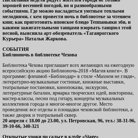
хорошей весенней погодой, но и разнообразными
событиями. Где можно насладиться уютным теплыми
мелодиями, с кем провести ночь в библиотеке за чтением
книг, как приготовить японское блюдо Теппаньяки эби, и
какими зажигательными танцами взорвать танцпол этой
весной, выяснила арт-обозреватель «Таганрогского
Курьера» Наталья Жаркова.
СОБЫТИЯ
Библионочь в библиотеке Чехова
Библиотека Чехова приглашает всех желающих на ежегодную
всероссийскую акцию Библионочь-2018 «Магия книги». В
программе: флешмоб «Библиодар» в стиле «Махнем не глядя»,
литературно-музыкальные гостиные, книжные выставки,
театральные постановки, кинопоказы, экскурсии,
литературные баталии, ярмарка творческих идей, викторины,
мастер-классы, песни под гитару, концерты музыкальных
коллективов города и многое-многое другое. Место
проведения: все отделы и площадки чеховской библиотеки, а
также дворик и театральный сквер.
20 апреля с 18.00 до 23.00, ул. Петровская, 96, тел.: 38-31-96,
39-10-66, 340-321
Открытые уроки по сальсе в клубе «Stage»