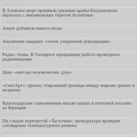
27.05.2026
В Азовское море проникли грязевые крабы Eurypanopeus
depressus с американских берегов Атлантики
27.05.2026
Анапе добавили нового песка
21.05.2026
Аналитики ожидают «очень умеренной девальвации»
07.05.2026
Радио: точка. В Таганроге прекращена работа проводного
радиовещания
30.04.2026
День «знатока человеческих душ»
29.01.2026
«СенсАрт»: проект, стирающий границы между мирами зрячих и
незрячих
13.11.2025
Краснодарские таможенники нашли гашиш в почтовой посылке
из Франции
17.07.2025
По следам перегретой «Ласточки»: прокуратура проверит
соблюдение температурного режима
16.07.2025