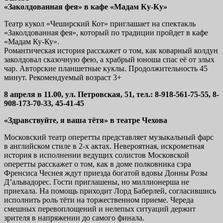
«Заколдованная фея» в кафе «Мадам Ку-Ку»
Театр кукол «Чеширский Кот» приглашает на спектакль
«Заколдованная фея», который по традиции пройдет в кафе
«Мадам Ку-Ку».
Романтическая история расскажет о том, как коварный колдун
заколдовал сказочную фею, а храбрый юноша спас её от злых
чар. Авторские планшетные куклы. Продолжительность 45
минут. Рекомендуемый возраст 3+
8 апреля в 11.00, ул. Петровская, 51, тел.: 8-918-561-75-55, 8-
908-173-70-33, 45-41-45
«Здравствуйте, я ваша тётя» в театре Чехова
Московский театр оперетты представляет музыкальный фарс
в английском стиле в 2-х актах. Невероятная, искрометная
история в исполнении ведущих солистов Московской
оперетты расскажет о том, как в доме полковника сэра
Френсиса Чеснея ждут приезда богатой вдовы Донны Розы
Д’альвадорес. Гости приглашены, но миллионерша не
приехала. На помощь приходит Лорд Баберлей, согласившись
исполнить роль тёти на торжественном приеме. Череда
смешных перевоплощений и нелепых ситуаций держит
зрителя в напряжении до самого финала.