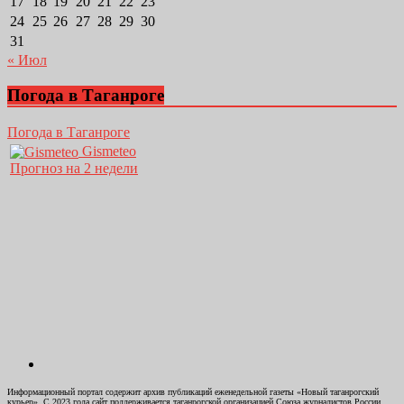
17
18
19
20
21
22
23
24
25
26
27
28
29
30
31
« Июл
Погода в Таганроге
Погода в Таганроге
Gismeteo
Прогноз на 2 недели
Информационный портал содержит архив публикаций еженедельной газеты «Новый таганрогский
курьер». С 2023 года сайт поддерживается таганрогской организацией Союза журналистов России.