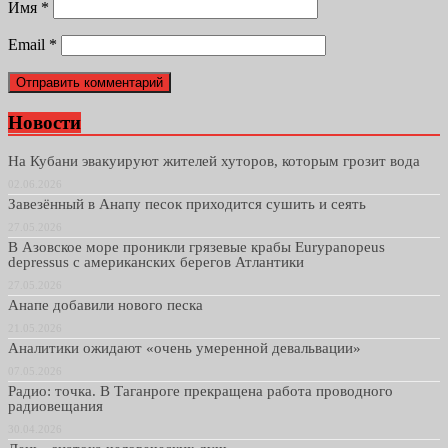
Имя
*
Email
*
Новости
На Кубани эвакуируют жителей хуторов, которым грозит вода
02.06.2026
Завезённый в Анапу песок приходится сушить и сеять
27.05.2026
В Азовское море проникли грязевые крабы Eurypanopeus
depressus с американских берегов Атлантики
27.05.2026
Анапе добавили нового песка
21.05.2026
Аналитики ожидают «очень умеренной девальвации»
07.05.2026
Радио: точка. В Таганроге прекращена работа проводного
радиовещания
30.04.2026