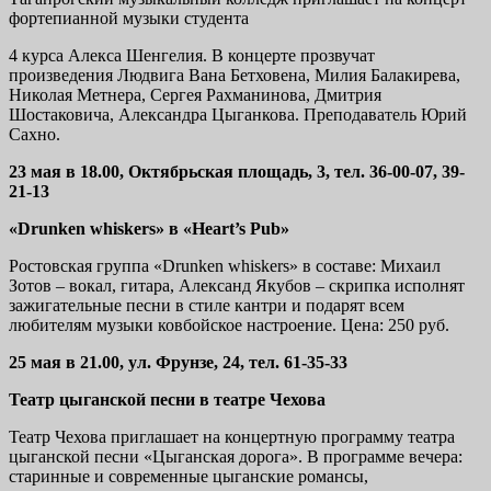
фортепианной музыки студента
4 курса Алекса Шенгелия. В концерте прозвучат
произведения Людвига Вана Бетховена, Милия Балакирева,
Николая Метнера, Сергея Рахманинова, Дмитрия
Шостаковича, Александра Цыганкова. Преподаватель Юрий
Сахно.
23 мая в 18.00, Октябрьская площадь, 3, тел. 36-00-07, 39-
21-13
«Drunken whiskers» в «Heart’s Pub»
Ростовская группа «Drunken whiskers» в составе: Михаил
Зотов – вокал, гитара, Александ Якубов – скрипка исполнят
зажигательные песни в стиле кантри и подарят всем
любителям музыки ковбойское настроение. Цена: 250 руб.
25 мая в 21.00, ул. Фрунзе, 24, тел. 61-35-33
Театр цыганской песни в театре Чехова
Театр Чехова приглашает на концертную программу театра
цыганской песни «Цыганская дорога». В программе вечера:
старинные и современные цыганские романсы,