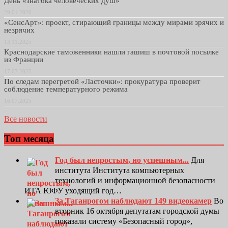
День «знатока человеческих душ»
29.01.2026
«СенсАрт»: проект, стирающий границы между мирами зрячих и
незрячих
13.11.2025
Краснодарские таможенники нашли гашиш в почтовой посылке
из Франции
17.07.2025
По следам перегретой «Ласточки»: прокуратура проверит
соблюдение температурного режима
16.07.2025
Все новости
Топ месяца
Год был непростым, но успешным...
Для
института Института компьютерных
технологий и информационной безопасности
ИТА ЮФУ уходящий год…
За Таганрогом наблюдают 149 видеокамер
Во
вторник 16 октября депутатам городской думы
показали систему «Безопасный город»,