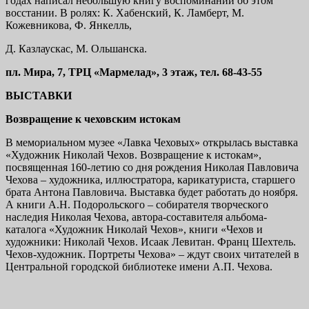
годах написал небольшую книгу воспоминаний об этом
восстании. В ролях: К. Хабенский, К. Ламберт, М.
Кожевникова, Ф. Янкелль,
Д. Казлаускас, М. Ольшанска.
пл. Мира, 7, ТРЦ «Мармелад», 3 этаж, тел. 68-43-55
ВЫСТАВКИ
Возвращение к чеховским истокам
В мемориальном музее «Лавка Чеховых» открылась выставка
«Художник Николай Чехов. Возвращение к истокам»,
посвященная 160-летию со дня рождения Николая Павловича
Чехова – художника, иллюстратора, карикатуриста, старшего
брата Антона Павловича. Выставка будет работать до ноября.
А книги А.Н. Подорольского – собирателя творческого
наследия Николая Чехова, автора-составителя альбома-
каталога «Художник Николай Чехов», книги «Чехов и
художники: Николай Чехов. Исаак Левитан. Франц Шехтель.
Чехов-художник. Портреты Чехова» – ждут своих читателей в
Центральной городской библиотеке имени А.П. Чехова.