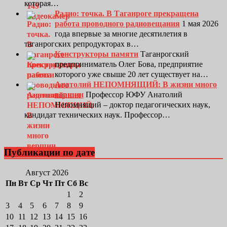
которая…
Радио: точка. В Таганроге прекращена
работа проводного радиовещания
1 мая 2026
года впервые за многие десятилетия в
таганрогских репродукторах в…
Конструкторы памяти
Таганрогский
предприниматель Олег Бова, предприятие
которого уже свыше 20 лет существует на…
Анатолий НЕПОМНЯЩИЙ: В жизни много
вершин
Профессор ЮФУ Анатолий
Непомнящий – доктор педагогических наук,
кандидат технических наук. Профессор…
Публикации по дате
Август 2026
Пн
Вт
Ср
Чт
Пт
Сб
Вс
1
2
3
4
5
6
7
8
9
10
11
12
13
14
15
16