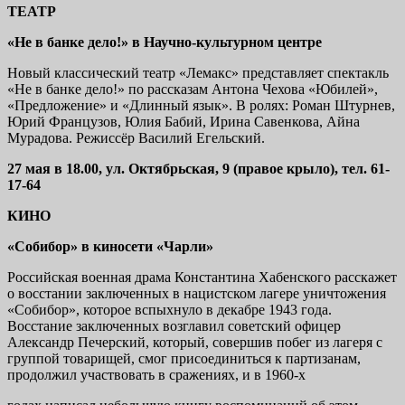
ТЕАТР
«Не в банке дело!» в Научно-культурном центре
Новый классический театр «Лемакс» представляет спектакль
«Не в банке дело!» по рассказам Антона Чехова «Юбилей»,
«Предложение» и «Длинный язык». В ролях: Роман Штурнев,
Юрий Французов, Юлия Бабий, Ирина Савенкова, Айна
Мурадова. Режиссёр Василий Егельский.
27 мая в 18.00, ул. Октябрьская, 9 (правое крыло), тел. 61-
17-64
КИНО
«Собибор» в киносети «Чарли»
Российская военная драма Константина Хабенского расскажет
о восстании заключенных в нацистском лагере уничтожения
«Собибор», которое вспыхнуло в декабре 1943 года.
Восстание заключенных возглавил советский офицер
Александр Печерский, который, совершив побег из лагеря с
группой товарищей, смог присоединиться к партизанам,
продолжил участвовать в сражениях, и в 1960-х