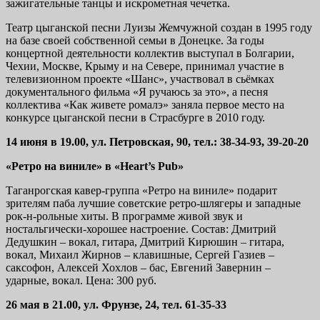
зажигательные танцы и искрометная чечетка.
Театр цыганской песни Луизы Жемчужной создан в 1995 году
на базе своей собственной семьи в Донецке. За годы
концертной деятельности коллектив выступал в Болгарии,
Чехии, Москве, Крыму и на Севере, принимал участие в
телевизионном проекте «Шанс», участвовал в сьёмках
документального фильма «Я ручаюсь за это», а песня
коллектива «Как живете ромалэ» заняла первое место на
конкурсе цыганской песни в Страсбурге в 2010 году.
14 июня в 19.00, ул. Петровская, 90, тел.: 38-34-93, 39-20-20
«Ретро на виниле» в «Heart’s Pub»
Таганрогская кавер-группа «Ретро на виниле» подарит
зрителям паба лучшие советские ретро-шлягеры и западные
рок-н-рольные хиты. В программе живой звук и
ностальгически-хорошее настроение. Состав: Дмитрий
Дедушкин – вокал, гитара, Дмитрий Кирюшин – гитара,
вокал, Михаил Жирнов – клавишные, Сергей Газиев –
саксофон, Алексей Хохлов – бас, Евгений Завернин –
ударные, вокал. Цена: 300 руб.
26 мая в 21.00, ул. Фрунзе, 24, тел. 61-35-33