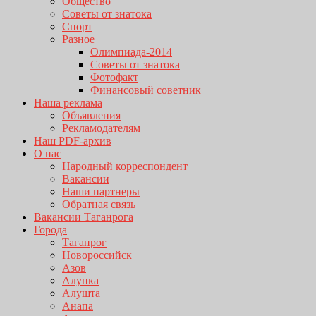
Общество
Советы от знатока
Спорт
Разное
Олимпиада-2014
Советы от знатока
Фотофакт
Финансовый советник
Наша реклама
Объявления
Рекламодателям
Наш PDF-архив
О нас
Народный корреспондент
Вакансии
Наши партнеры
Обратная связь
Вакансии Таганрога
Города
Таганрог
Новороссийск
Азов
Алупка
Алушта
Анапа