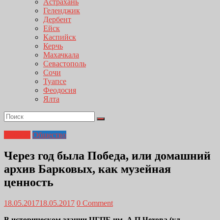
Астрахань
Геленджик
Дербент
Ейск
Каспийск
Керчь
Махачкала
Севастополь
Сочи
Туапсе
Феодосия
Ялта
Главная
Общество
Через год была Победа, или домашний
архив Барковых, как музейная
ценность
18.05.2017
18.05.2017
0 Comment
В историческом здании ЦГПБ им. А.П.Чехова (ул.