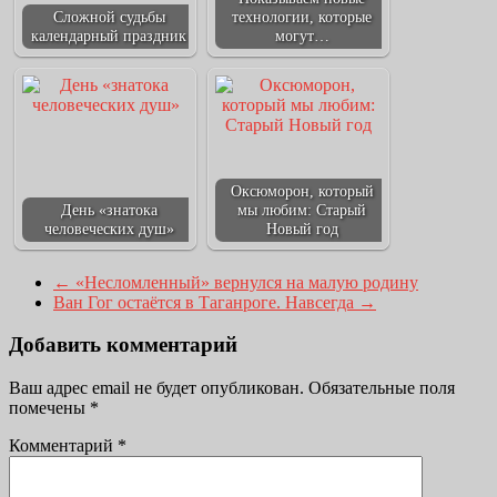
Сложной судьбы
технологии, которые
календарный праздник
могут…
Оксюморон, который
День «знатока
мы любим: Старый
человеческих душ»
Новый год
←
«Несломленный» вернулся на малую родину
Ван Гог остаётся в Таганроге. Навсегда
→
Добавить комментарий
Ваш адрес email не будет опубликован.
Обязательные поля
помечены
*
Комментарий
*