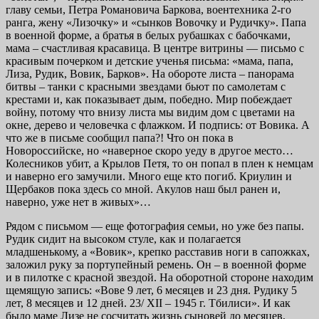
главу семьи, Петра Романовича Баркова, воентехника 2-го
ранга, жену «Лизочку» и «сынков Вовочку и Рудичку». Папа
в военной форме, а братья в белых рубашках с бабочками,
мама – счастливая красавица. В центре витрины — письмо с
красивым почерком и детские ученья письма: «мама, папа,
Лиза, Рудик, Вовик, Барков». На обороте листа – панорама
битвы – танки с красными звездами бьют по самолетам с
крестами и, как показывает дым, победно. Мир побеждает
войну, потому что внизу листа мы видим дом с цветами на
окне, дерево и человечка с флажком. И подпись: от Вовика. А
что же в письме сообщил папа?! Что он пока в
Новороссийске, но «наверное скоро уеду в другое место…
Колесников убит, а Крылов Петя, то он попал в плен к немцам
и наверно его замучили. Много еще кто погиб. Криулин и
Щербаков пока здесь со мной. Акулов наш был ранен и,
наверно, уже нет в живых»…
Рядом с письмом — еще фотография семьи, но уже без папы.
Рудик сидит на высоком стуле, как и полагается
младшенькому, а «Вовик», крепко расставив ноги в сапожках,
заложил руку за портупейный ремень. Он – в военной форме
и в пилотке с красной звездой. На оборотной стороне находим
щемящую запись: «Вове 9 лет, 6 месяцев и 23 дня. Рудику 5
лет, 8 месяцев и 12 дней. 23/ XII – 1945 г. Тбилиси». И как
было маме Лизе не сосчитать жизнь сыновей до месяцев,