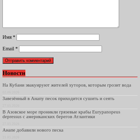
Имя
*
Email
*
Новости
На Кубани эвакуируют жителей хуторов, которым грозит вода
02.06.2026
Завезённый в Анапу песок приходится сушить и сеять
27.05.2026
В Азовское море проникли грязевые крабы Eurypanopeus
depressus с американских берегов Атлантики
27.05.2026
Анапе добавили нового песка
21.05.2026