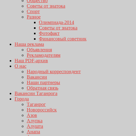
Общество
Советы от знатока
Спорт
Разное
Олимпиада-2014
Советы от знатока
Фотофакт
Финансовый советник
Наша реклама
Объявления
Рекламодателям
Наш PDF-архив
О нас
Народный корреспондент
Вакансии
Наши партнеры
Обратная связь
Вакансии Таганрога
Города
Таганрог
Новороссийск
Азов
Алупка
Алушта
Анапа