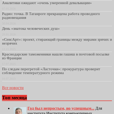
Аналитики ожидают «очень умеренной девальвации»
07.05.2026
Радио: точка. В Таганроге прекращена работа проводного
радиовещания
30.04.2026
День «знатока человеческих душ»
29.01.2026
«СенсАрт»: проект, стирающий границы между мирами зрячих и
незрячих
13.11.2025
Краснодарские таможенники нашли гашиш в почтовой посылке
из Франции
17.07.2025
По следам перегретой «Ласточки»: прокуратура проверит
соблюдение температурного режима
16.07.2025
Все новости
Топ месяца
Год был непростым, но успешным...
Для
института Института компьютерных