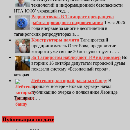
технологий и информационной безопасности
ИТА ЮФУ уходящий год…
Радио: точка. В Таганроге прекращена
работа проводного радиовещания
1 мая 2026
года впервые за многие десятилетия в
таганрогских репродукторах в…
Конструкторы памяти
Таганрогский
предприниматель Олег Бова, предприятие
которого уже свыше 20 лет существует на…
За Таганрогом наблюдают 149 видеокамер
Во
вторник 16 октября депутатам городской думы
показали систему «Безопасный город»,
которая…
Лейтенант, который раскрыл банду
В
прошлом номере «Новый курьер» начал
публикацию очерка о полковнике Леониде
Тришкине.…
Публикации по дате