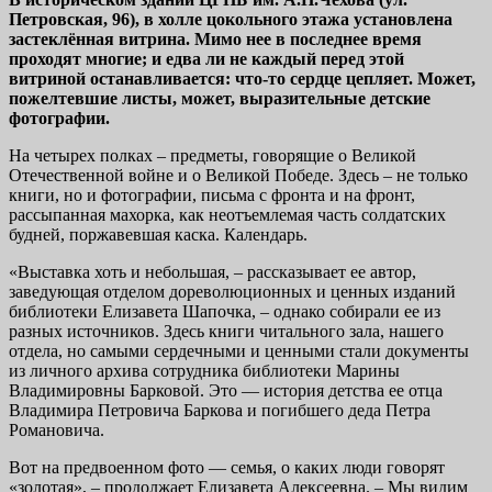
Петровская, 96), в холле цокольного этажа установлена
застеклённая витрина. Мимо нее в последнее время
проходят многие; и едва ли не каждый перед этой
витриной останавливается: что-то сердце цепляет. Может,
пожелтевшие листы, может, выразительные детские
фотографии.
На четырех полках – предметы, говорящие о Великой
Отечественной войне и о Великой Победе. Здесь – не только
книги, но и фотографии, письма с фронта и на фронт,
рассыпанная махорка, как неотъемлемая часть солдатских
будней, поржавевшая каска. Календарь.
«Выставка хоть и небольшая, – рассказывает ее автор,
заведующая отделом дореволюционных и ценных изданий
библиотеки Елизавета Шапочка, – однако собирали ее из
разных источников. Здесь книги читального зала, нашего
отдела, но самыми сердечными и ценными стали документы
из личного архива сотрудника библиотеки Марины
Владимировны Барковой. Это — история детства ее отца
Владимира Петровича Баркова и погибшего деда Петра
Романовича.
Вот на предвоенном фото — семья, о каких люди говорят
«золотая», – продолжает Елизавета Алексеевна. – Мы видим