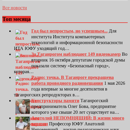
Все новости
Топ месяца
Год был непростым, но успешным...
Для
института Института компьютерных
технологий и информационной безопасности
ИТА ЮФУ уходящий год…
За Таганрогом наблюдают 149 видеокамер
Во
вторник 16 октября депутатам городской думы
показали систему «Безопасный город»,
которая…
Радио: точка. В Таганроге прекращена
работа проводного радиовещания
1 мая 2026
года впервые за многие десятилетия в
таганрогских репродукторах в…
Конструкторы памяти
Таганрогский
предприниматель Олег Бова, предприятие
которого уже свыше 20 лет существует на…
Анатолий НЕПОМНЯЩИЙ: В жизни много
вершин
Профессор ЮФУ Анатолий
Непомнящий – доктор педагогических наук,