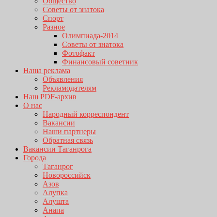
Общество
Советы от знатока
Спорт
Разное
Олимпиада-2014
Советы от знатока
Фотофакт
Финансовый советник
Наша реклама
Объявления
Рекламодателям
Наш PDF-архив
О нас
Народный корреспондент
Вакансии
Наши партнеры
Обратная связь
Вакансии Таганрога
Города
Таганрог
Новороссийск
Азов
Алупка
Алушта
Анапа