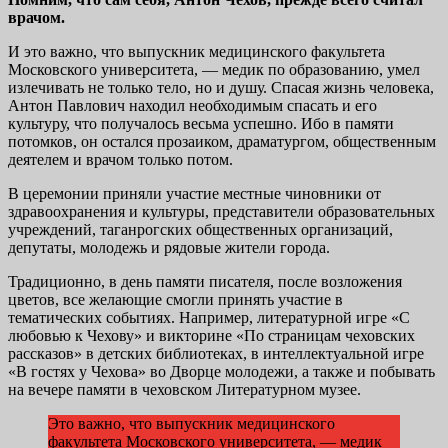
врачом.
И это важно, что выпускник медицинского факультета
Московского университета, — медик по образованию, умел
излечивать не только тело, но и душу. Спасая жизнь человека,
Антон Павлович находил необходимым спасать и его
культуру, что получалось весьма успешно. Ибо в памяти
потомков, он остался прозаиком, драматургом, общественным
деятелем и врачом только потом.
В церемонии приняли участие местные чиновники от
здравоохранения и культуры, представители образовательных
учреждений, таганрогских общественных организаций,
депутаты, молодежь и рядовые жители города.
Традиционно, в день памяти писателя, после возложения
цветов, все желающие смогли принять участие в
тематических событиях. Например, литературной игре «С
любовью к Чехову» и викторине «По страницам чеховских
рассказов» в детских библиотеках, в интеллектуальной игре
«В гостях у Чехова» во Дворце молодежи, а также и побывать
на вечере памяти в чеховском Литературном музее.
Это важно, что выпускник медицинского
факультета Московского университета, — медик