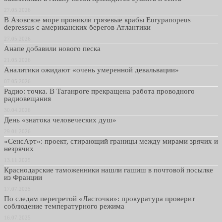
27.05.2026
В Азовское море проникли грязевые крабы Eurypanopeus
depressus с американских берегов Атлантики
27.05.2026
Анапе добавили нового песка
21.05.2026
Аналитики ожидают «очень умеренной девальвации»
07.05.2026
Радио: точка. В Таганроге прекращена работа проводного
радиовещания
30.04.2026
День «знатока человеческих душ»
29.01.2026
«СенсАрт»: проект, стирающий границы между мирами зрячих и
незрячих
13.11.2025
Краснодарские таможенники нашли гашиш в почтовой посылке
из Франции
17.07.2025
По следам перегретой «Ласточки»: прокуратура проверит
соблюдение температурного режима
16.07.2025