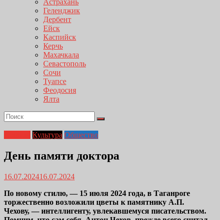
Астрахань
Геленджик
Дербент
Ейск
Каспийск
Керчь
Махачкала
Севастополь
Сочи
Туапсе
Феодосия
Ялта
Главная
Культура
Общество
День памяти доктора
16.07.2024
16.07.2024
По новому стилю, — 15 июля 2024 года, в Таганроге
торжественно возложили цветы к памятнику А.П.
Чехову, — интеллигенту, увлекавшемуся писательством.
Помним, что сам себя, Антон Чехов, прежде всего считал