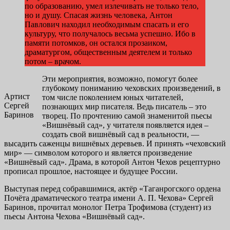
по образованию, умел излечивать не только тело,
но и душу. Спасая жизнь человека, Антон
Павлович находил необходимым спасать и его
культуру, что получалось весьма успешно. Ибо в
памяти потомков, он остался прозаиком,
драматургом, общественным деятелем и только
потом – врачом.
Эти мероприятия, возможно, помогут более
глубокому пониманию чеховских произведений, в
Артист
том числе поколением юных читателей,
Сергей
познающих мир писателя. Ведь писатель – это
Баринов
творец. По прочтению самой знаменитой пьесы
«Вишнёвый сад», у читателя появляется идея –
создать свой вишнёвый сад в реальности, —
высадить саженцы вишнёвых деревьев. И принять «чеховский
мир» — символом которого и является произведение
«Вишнёвый сад». Драма, в которой Антон Чехов рецептурно
прописал прошлое, настоящее и будущее России.
Выступая перед собравшимися, актёр «Таганрогского ордена
Почёта драматического театра имени А. П. Чехова» Сергей
Баринов, прочитал монолог Петра Трофимова (студент) из
пьесы Антона Чехова «Вишнёвый сад».