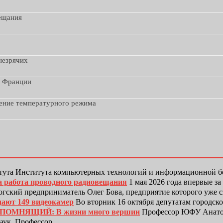
вещания
незрячих
з Франции
дение температурного режима
тута Института компьютерных технологий и информационной
а работа проводного радиовещания
1 мая 2026 года впервые з
гский предприниматель Олег Бова, предприятие которого уже 
дают 149 видеокамер
Во вторник 16 октября депутатам городск
ЕПОМНЯЩИЙ: В жизни много вершин
Профессор ЮФУ Анатол
наук. Профессор…