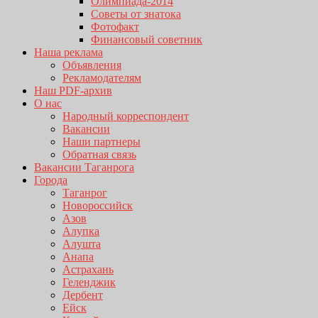
Олимпиада-2014
Советы от знатока
Фотофакт
Финансовый советник
Наша реклама
Объявления
Рекламодателям
Наш PDF-архив
О нас
Народный корреспондент
Вакансии
Наши партнеры
Обратная связь
Вакансии Таганрога
Города
Таганрог
Новороссийск
Азов
Алупка
Алушта
Анапа
Астрахань
Геленджик
Дербент
Ейск