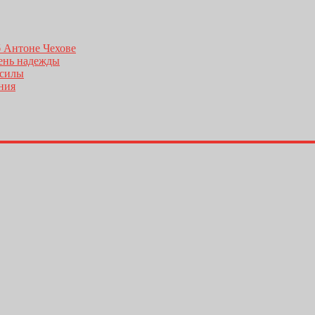
б Антоне Чехове
день надежды
 силы
ения