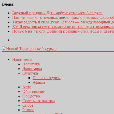
Вчера:
Вкусный праздник День арбуза: отмечаем 3 августа
Памяти великого земляка: цветы, факты и живые слова о
Тихая радость и сила духа: 12 июля — Международный 
XVIII век: эпоха смены власти не по закону, а с помощью
Ночь с 6 на 7 июля: древний праздник огня, воды и цвет
Наши темы
Политика
Экономика
Культура
Наши конкурсы
Афиша
Авто
Образование
Общество
Советы от знатока
Спорт
Разное