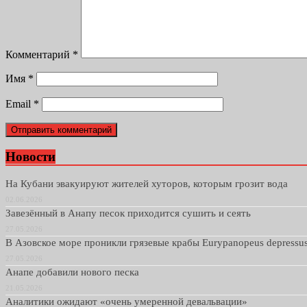
Комментарий
*
Имя
*
Email
*
Новости
На Кубани эвакуируют жителей хуторов, которым грозит вода
02.06.2026
Завезённый в Анапу песок приходится сушить и сеять
27.05.2026
В Азовское море проникли грязевые крабы Eurypanopeus depressu
27.05.2026
Анапе добавили нового песка
21.05.2026
Аналитики ожидают «очень умеренной девальвации»