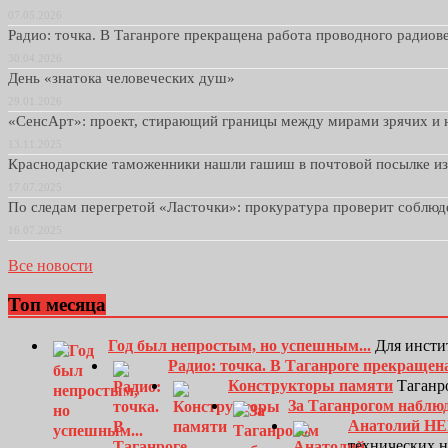
07.05.2026
Радио: точка. В Таганроге прекращена работа проводного радио
30.04.2026
День «знатока человеческих душ»
29.01.2026
«СенсАрт»: проект, стирающий границы между мирами зрячих и 
13.11.2025
Краснодарские таможенники нашли гашиш в почтовой посылке и
17.07.2025
По следам перегретой «Ласточки»: прокуратура проверит соблю
16.07.2025
Все новости
Топ месяца
Год был непростым, но успешным...
Для инсти
Радио: точка. В Таганроге прекращен
Конструкторы памяти
Таганро
За Таганрогом наблю
Анатолий Н
технических 