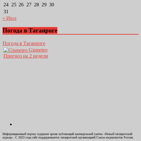
24
25
26
27
28
29
30
31
« Июл
Погода в Таганроге
Погода в Таганроге
Gismeteo
Прогноз на 2 недели
Информационный портал содержит архив публикаций еженедельной газеты «Новый таганрогский
курьер». С 2023 года сайт поддерживается таганрогской организацией Союза журналистов России.