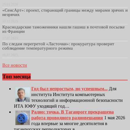
29.01.2026
«СенсАрт»: проект, стирающий границы между мирами зрячих и
незрячих
13.11.2025
Краснодарские таможенники нашли гашиш в почтовой посылке
из Франции
17.07.2025
По следам перегретой «Ласточки»: прокуратура проверит
соблюдение температурного режима
16.07.2025
Все новости
Топ месяца
Год был непростым, но успешным...
Для
института Института компьютерных
технологий и информационной безопасности
ИТА ЮФУ уходящий год…
Радио: точка. В Таганроге прекращена
работа проводного радиовещания
1 мая 2026
года впервые за многие десятилетия в
таганрогских репродукторах в…