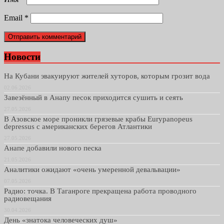
Email
*
Новости
На Кубани эвакуируют жителей хуторов, которым грозит вода
02.06.2026
Завезённый в Анапу песок приходится сушить и сеять
27.05.2026
В Азовское море проникли грязевые крабы Eurypanopeus
depressus с американских берегов Атлантики
27.05.2026
Анапе добавили нового песка
21.05.2026
Аналитики ожидают «очень умеренной девальвации»
07.05.2026
Радио: точка. В Таганроге прекращена работа проводного
радиовещания
30.04.2026
День «знатока человеческих душ»