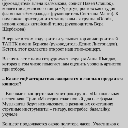
(руководитель Елена Калмыкова, солист Павел Сташок),
коллектив армянского танца «Урарту», ростовская студия
фламенко «Эсмеральда» (руководитель Светлана Мартэ). К
нам также присоединится танцевальная группа «Odori»,
исполняющая китайский танец (руководитель Вера
Щербакова).
Впервые в этом году зрители услышат хор авиастроителей
ТАНТК имени Бериева (руководитель Денис Листопадов).
Кстати, этот коллектив откроет наш этно-концерт.
Все пять лет с нами сотрудничает ведущая Анна Шмидко,
которая в том числе помогает нам оценить уровень артистов
при отборе.
– Какие ещё «открытия» ожидаются и сколько продлится
концерт?
– Впервые в концерте выступит рок-группа «Параллельная
вселенная». Трио «Маэстро» тоже новый для нас формат.
Музыканты будут использовать в различных сочетаниях
струнные инструменты – гитару, контрабас, балалайку,
укулеле.
Концерт продолжается около полутора часов. Участников с