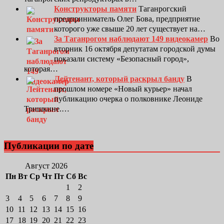
Конструкторы памяти
Таганрогский
предприниматель Олег Бова, предприятие
которого уже свыше 20 лет существует на…
За Таганрогом наблюдают 149 видеокамер
Во
вторник 16 октября депутатам городской думы
показали систему «Безопасный город»,
которая…
Лейтенант, который раскрыл банду
В
прошлом номере «Новый курьер» начал
публикацию очерка о полковнике Леониде
Тришкине.…
Публикации по дате
Август 2026
Пн
Вт
Ср
Чт
Пт
Сб
Вс
1
2
3
4
5
6
7
8
9
10
11
12
13
14
15
16
17
18
19
20
21
22
23