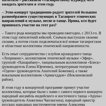
ожидать зрителям в этом году.
– Этно-концерт традиционно радует зрителей большим
разнообразием существующих в Таганроге этнических
направлений в музыке, песне и танце. Ирина, кто будет
принимать участие на этот раз?
– Такого рода концерты мы проводим ежегодно, с 2013-го. В
этом году пятилетний юбилей. Сначала выступали своими
силами, а потом стали подключаться всё новые таганрогские
и областные коллективы этнической направленности.
Есть опыт сотрудничества с клубом ирландского танца
«Леприконс», коллективом этнической музыки «Эфир»,
группой «Папарабану», танцевальным коллективом «Блеск»
(руководитель Елена Юрченко), литературным театром
«Одеон» (руководитель Анатолий Боженко), а также
вокальным коллективом «Армагеддон» (Неклиновский
район).
В этом году в концертной программе примут участие
коллективы, которые были с нами с самого первого концерта:
народный ансамбль индийского и восточного танца «Аруна»
(руководитель Анжелика Чаплыгина), народный оркестр
русских народных инструментов имени Алексеева