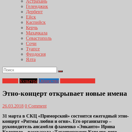
Астрахань
Геленджик
Дербент
Ейск
Каспийск
Керчь
Махачкала
Севастополь
Сочи
Туапсе
Феодосия
Ялта
Главная
Культура
Общество
Свободное время
Этно-концерт открывает новые имена
26.03.2018
0 Comment
31 марта в СКЦ «Приморский» состоится ежегодный этно-
концерт «Ритмы любви и огня». Его организатор –
руководитель ансамбля фламенко «Энканто» Ирина
Колотило – рассказала «Таганрогскому Курьеру, чего