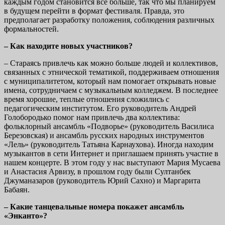
каждым годом становится все больше, так что мы планируем
в будущем перейти в формат фестиваля. Правда, это
предполагает разработку положения, соблюдения различных
формальностей.
– Как находите новых участников?
– Стараясь привлечь как можно больше людей и коллективов,
связанных с этнической тематикой, поддерживаем отношения
с муниципалитетом, который нам помогает открывать новые
имена, сотрудничаем с музыкальным колледжем. В последнее
время хорошие, теплые отношения сложились с
педагогическим институтом. Его руководитель Андрей
Голобородько помог нам привлечь два коллектива:
фольклорный ансамбль «Подворье» (руководитель Василиса
Березовская) и ансамбль русских народных инструментов
«Лель» (руководитель Татьяна Карнаухова). Иногда находим
музыкантов в сети Интернет и приглашаем принять участие в
нашем концерте. В этом году у нас выступают Мария Мусаева
и Анастасия Арвизу, в прошлом году были Султанбек
Джуманазаров (руководитель Юрий Сахно) и Маргарита
Бабаян.
– Какие танцевальные номера покажет ансамбль
«Энканто»?