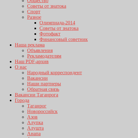
Общество
Советы от знатока
Спорт
Разное
Олимпиада-2014
Советы от знатока
Фотофакт
Финансовый советник
Наша реклама
Объявления
Рекламодателям
Наш PDF-архив
О нас
Народный корреспондент
Вакансии
Наши партнеры
Обратная связь
Вакансии Таганрога
Города
Таганрог
Новороссийск
Азов
Алупка
Алушта
Анапа