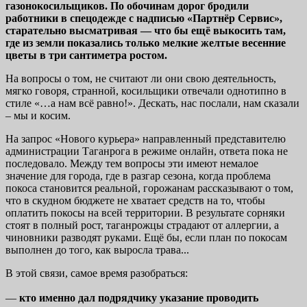
газонокосильщиков. По обочинам дорог бродили
работники в спецодежде с надписью «Партнёр Сервис»,
старательно высматривая — что бы ещё выкосить там,
где из земли показались только мелкие желтые весенние
цветы в три сантиметра ростом.
На вопросы о том, не считают ли они свою деятельность,
мягко говоря, странной, косильщики отвечали однотипно в
стиле «…а нам всё равно!». Дескать, нас послали, нам сказали
– мы и косим.
На запрос «Нового курьера» направленный представителю
администрации Таганрога в режиме онлайн, ответа пока не
последовало. Между тем вопросы эти имеют немалое
значение для города, где в разгар сезона, когда проблема
покоса становится реальной, горожанам рассказывают о том,
что в скудном бюджете не хватает средств на то, чтобы
оплатить покосы на всей территории. В результате сорняки
стоят в полный рост, таганрожцы страдают от аллергии, а
чиновники разводят руками. Ещё бы, если план по покосам
выполнен до того, как выросла трава...
В этой связи, самое время разобраться:
—
кто именно дал подрядчику указание проводить