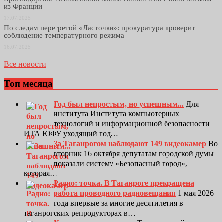
из Франции
17.07.2025
По следам перегретой «Ласточки»: прокуратура проверит
соблюдение температурного режима
16.07.2025
Все новости
Топ месяца
Год был непростым, но успешным...
Для
института Института компьютерных
технологий и информационной безопасности
ИТА ЮФУ уходящий год…
За Таганрогом наблюдают 149 видеокамер
Во
вторник 16 октября депутатам городской думы
показали систему «Безопасный город»,
которая…
Радио: точка. В Таганроге прекращена
работа проводного радиовещания
1 мая 2026
года впервые за многие десятилетия в
таганрогских репродукторах в…