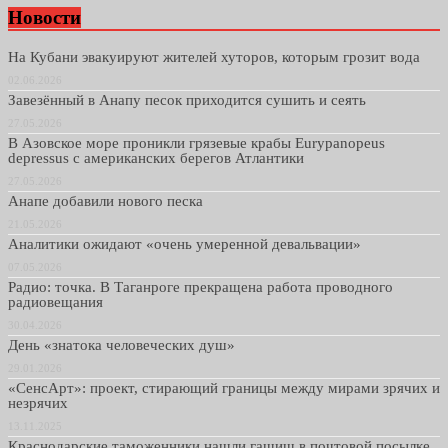
Новости
На Кубани эвакуируют жителей хуторов, которым грозит вода
02.06.2026
Завезённый в Анапу песок приходится сушить и сеять
27.05.2026
В Азовское море проникли грязевые крабы Eurypanopeus
depressus с американских берегов Атлантики
27.05.2026
Анапе добавили нового песка
21.05.2026
Аналитики ожидают «очень умеренной девальвации»
07.05.2026
Радио: точка. В Таганроге прекращена работа проводного
радиовещания
30.04.2026
День «знатока человеческих душ»
29.01.2026
«СенсАрт»: проект, стирающий границы между мирами зрячих и
незрячих
13.11.2025
Краснодарские таможенники нашли гашиш в почтовой посылке