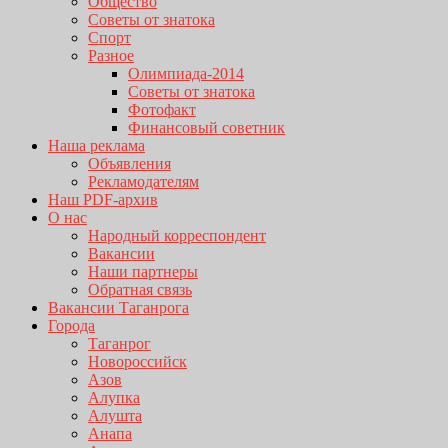
Общество
Советы от знатока
Спорт
Разное
Олимпиада-2014
Советы от знатока
Фотофакт
Финансовый советник
Наша реклама
Объявления
Рекламодателям
Наш PDF-архив
О нас
Народный корреспондент
Вакансии
Наши партнеры
Обратная связь
Вакансии Таганрога
Города
Таганрог
Новороссийск
Азов
Алупка
Алушта
Анапа