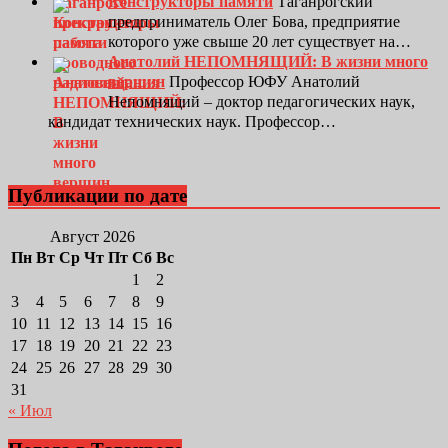
Конструкторы памяти
Таганрогский
предприниматель Олег Бова, предприятие
которого уже свыше 20 лет существует на…
Анатолий НЕПОМНЯЩИЙ: В жизни много
вершин
Профессор ЮФУ Анатолий
Непомнящий – доктор педагогических наук,
кандидат технических наук. Профессор…
Публикации по дате
Август 2026
Пн
Вт
Ср
Чт
Пт
Сб
Вс
1
2
3
4
5
6
7
8
9
10
11
12
13
14
15
16
17
18
19
20
21
22
23
24
25
26
27
28
29
30
31
« Июл