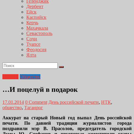
Геленджик
Дербент
Ейск
Каспийск
Керчь
Махачкала
Севастополь
Сочи
Туапсе
Феодосия
Ялта
Главная
Общество
…И поцелуй в подарок
17.01.2014
0 Comment
День российской печати
,
НТК
,
общество
,
Таганрог
Аккурат на старый Новый год выпал День российской
печати. По давней традиции журналистов города
поздравили мэр В. Прасолов, председатель городской
Думы Ю. Стефанов и некоторые заместители главы