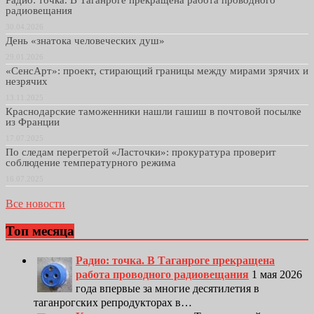
Радио: точка. В Таганроге прекращена работа проводного
радиовещания
30.04.2026
День «знатока человеческих душ»
29.01.2026
«СенсАрт»: проект, стирающий границы между мирами зрячих и
незрячих
13.11.2025
Краснодарские таможенники нашли гашиш в почтовой посылке
из Франции
17.07.2025
По следам перегретой «Ласточки»: прокуратура проверит
соблюдение температурного режима
16.07.2025
Все новости
Топ месяца
Радио: точка. В Таганроге прекращена
работа проводного радиовещания
1 мая 2026
года впервые за многие десятилетия в
таганрогских репродукторах в…