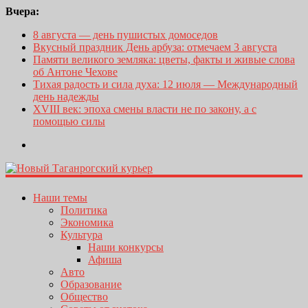
Вчера:
8 августа — день пушистых домоседов
Вкусный праздник День арбуза: отмечаем 3 августа
Памяти великого земляка: цветы, факты и живые слова
об Антоне Чехове
Тихая радость и сила духа: 12 июля — Международный
день надежды
XVIII век: эпоха смены власти не по закону, а с
помощью силы
Наши темы
Политика
Экономика
Культура
Наши конкурсы
Афиша
Авто
Образование
Общество