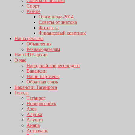
Советы от знатока
Спорт
Разное
Олимпиада-2014
Советы от знатока
Фотофакт
Финансовый советник
Наша реклама
Объявления
Рекламодателям
Наш PDF-архив
О нас
Народный корреспондент
Вакансии
Наши партнеры
Обратная связь
Вакансии Таганрога
Города
Таганрог
Новороссийск
Азов
Алупка
Алушта
Анапа
Астрахань