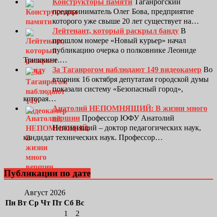
Конструкторы памяти
Таганрогский
предприниматель Олег Бова, предприятие
которого уже свыше 20 лет существует на…
Лейтенант, который раскрыл банду
В
прошлом номере «Новый курьер» начал
публикацию очерка о полковнике Леониде
Тришкине.…
За Таганрогом наблюдают 149 видеокамер
Во
вторник 16 октября депутатам городской думы
показали систему «Безопасный город»,
которая…
Анатолий НЕПОМНЯЩИЙ: В жизни много
вершин
Профессор ЮФУ Анатолий
Непомнящий – доктор педагогических наук,
кандидат технических наук. Профессор…
Публикации по дате
Август 2026
Пн
Вт
Ср
Чт
Пт
Сб
Вс
1
2