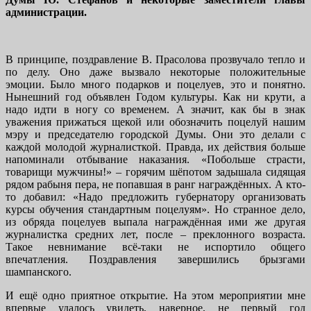
администрации.
В принципе, поздравление В. Прасолова прозвучало тепло и
по делу. Оно даже вызвало некоторые положительные
эмоции. Было много подарков и поцелуев, это и понятно.
Нынешний год объявлен Годом культуры. Как ни крути, а
надо идти в ногу со временем. А значит, как бы в знак
уважения прижаться щекой или обозначить поцелуй нашим
мэру и председателю городской Думы. Они это делали с
каждой молодой журналисткой. Правда, их действия больше
напоминали отбывание наказания. «Побольше страсти,
товарищи мужчины!» – горячим шёпотом задышала сидящая
рядом рабыня пера, не попавшая в ранг награждённых. А кто-
то добавил: «Надо предложить губернатору организовать
курсы обучения стандартным поцелуям». Но странное дело,
из обряда поцелуев выпала награждённая ими же другая
журналистка средних лет, после – преклонного возраста.
Такое невнимание всё-таки не испортило общего
впечатления. Поздравления завершились брызгами
шампанского.
И ещё одно приятное открытие. На этом мероприятии мне
впервые удалось увидеть, наверное, не первый год