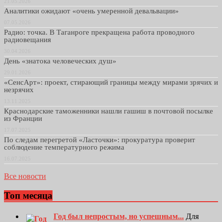
21.05.2026
Аналитики ожидают «очень умеренной девальвации»
07.05.2026
Радио: точка. В Таганроге прекращена работа проводного
радиовещания
30.04.2026
День «знатока человеческих душ»
29.01.2026
«СенсАрт»: проект, стирающий границы между мирами зрячих и
незрячих
13.11.2025
Краснодарские таможенники нашли гашиш в почтовой посылке
из Франции
17.07.2025
По следам перегретой «Ласточки»: прокуратура проверит
соблюдение температурного режима
16.07.2025
Все новости
Топ месяца
Год был непростым, но успешным...
Для