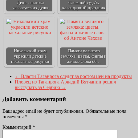
День «знатока
Сложной судьбы
человеческих душ»
календарный праздник
Никольский храм
Памяти великого
украсили детские
земляка: цветы, факты и
пасхальные рисунки
живые слова об…
←
Власти Таганрога следят за ростом цен на продукты
Пловец из Таганрога Аркадий Вятчанин решил
выступать за Сербию
→
Добавить комментарий
Ваш адрес email не будет опубликован.
Обязательные поля
помечены
*
Комментарий
*