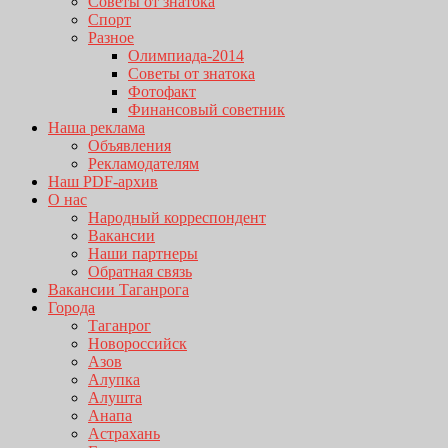
Советы от знатока
Спорт
Разное
Олимпиада-2014
Советы от знатока
Фотофакт
Финансовый советник
Наша реклама
Объявления
Рекламодателям
Наш PDF-архив
О нас
Народный корреспондент
Вакансии
Наши партнеры
Обратная связь
Вакансии Таганрога
Города
Таганрог
Новороссийск
Азов
Алупка
Алушта
Анапа
Астрахань