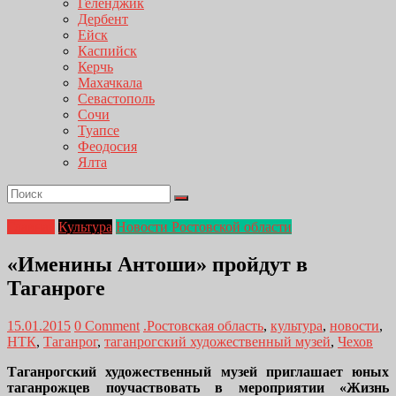
Геленджик
Дербент
Ейск
Каспийск
Керчь
Махачкала
Севастополь
Сочи
Туапсе
Феодосия
Ялта
Главная
Культура
Новости Ростовской области
«Именины Антоши» пройдут в
Таганроге
15.01.2015
0 Comment
.Ростовская область
,
культура
,
новости
,
НТК
,
Таганрог
,
таганрогский художественный музей
,
Чехов
Таганрогский художественный музей приглашает юных
таганрожцев поучаствовать в мероприятии «Жизнь