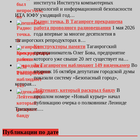
института Института компьютерных
технологий и информационной безопасности
ИТА ЮФУ уходящий год…
Радио: точка. В Таганроге прекращена
работа проводного радиовещания
1 мая 2026
года впервые за многие десятилетия в
таганрогских репродукторах в…
Конструкторы памяти
Таганрогский
предприниматель Олег Бова, предприятие
которого уже свыше 20 лет существует на…
За Таганрогом наблюдают 149 видеокамер
Во
вторник 16 октября депутатам городской думы
показали систему «Безопасный город»,
которая…
Лейтенант, который раскрыл банду
В
прошлом номере «Новый курьер» начал
публикацию очерка о полковнике Леониде
Тришкине.…
Публикации по дате