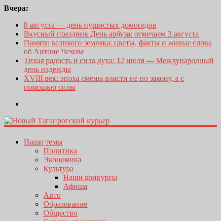
Вчера:
8 августа — день пушистых домоседов
Вкусный праздник День арбуза: отмечаем 3 августа
Памяти великого земляка: цветы, факты и живые слова
об Антоне Чехове
Тихая радость и сила духа: 12 июля — Международный
день надежды
XVIII век: эпоха смены власти не по закону, а с
помощью силы
Наши темы
Политика
Экономика
Культура
Наши конкурсы
Афиша
Авто
Образование
Общество