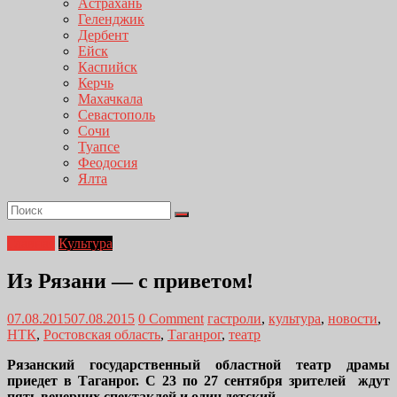
Астрахань
Геленджик
Дербент
Ейск
Каспийск
Керчь
Махачкала
Севастополь
Сочи
Туапсе
Феодосия
Ялта
Главная
Культура
Из Рязани — с приветом!
07.08.2015
07.08.2015
0 Comment
гастроли
,
культура
,
новости
,
НТК
,
Ростовская область
,
Таганрог
,
театр
Рязанский государственный областной театр драмы
приедет в Таганрог. С 23 по 27 сентября зрителей ждут
пять вечерних спектаклей и один детский.