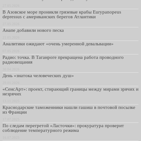
27.05.2026
В Азовское море проникли грязевые крабы Eurypanopeus
depressus с американских берегов Атлантики
27.05.2026
Анапе добавили нового песка
21.05.2026
Аналитики ожидают «очень умеренной девальвации»
07.05.2026
Радио: точка. В Таганроге прекращена работа проводного
радиовещания
30.04.2026
День «знатока человеческих душ»
29.01.2026
«СенсАрт»: проект, стирающий границы между мирами зрячих и
незрячих
13.11.2025
Краснодарские таможенники нашли гашиш в почтовой посылке
из Франции
17.07.2025
По следам перегретой «Ласточки»: прокуратура проверит
соблюдение температурного режима
16.07.2025