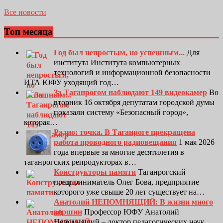
Все новости
Топ месяца
Год был непростым, но успешным...
Для
института Института компьютерных
технологий и информационной безопасности
ИТА ЮФУ уходящий год…
За Таганрогом наблюдают 149 видеокамер
Во
вторник 16 октября депутатам городской думы
показали систему «Безопасный город»,
которая…
Радио: точка. В Таганроге прекращена
работа проводного радиовещания
1 мая 2026
года впервые за многие десятилетия в
таганрогских репродукторах в…
Конструкторы памяти
Таганрогский
предприниматель Олег Бова, предприятие
которого уже свыше 20 лет существует на…
Анатолий НЕПОМНЯЩИЙ: В жизни много
вершин
Профессор ЮФУ Анатолий
Непомнящий – доктор педагогических наук,