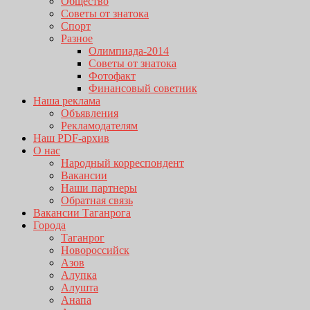
Общество
Советы от знатока
Спорт
Разное
Олимпиада-2014
Советы от знатока
Фотофакт
Финансовый советник
Наша реклама
Объявления
Рекламодателям
Наш PDF-архив
О нас
Народный корреспондент
Вакансии
Наши партнеры
Обратная связь
Вакансии Таганрога
Города
Таганрог
Новороссийск
Азов
Алупка
Алушта
Анапа