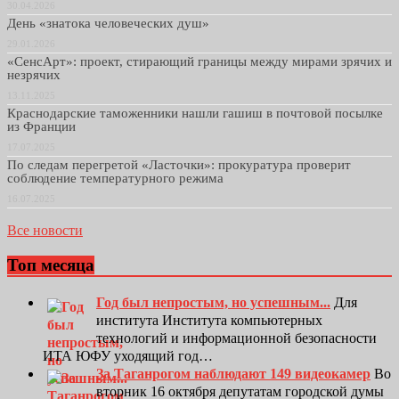
30.04.2026
День «знатока человеческих душ»
29.01.2026
«СенсАрт»: проект, стирающий границы между мирами зрячих и
незрячих
13.11.2025
Краснодарские таможенники нашли гашиш в почтовой посылке
из Франции
17.07.2025
По следам перегретой «Ласточки»: прокуратура проверит
соблюдение температурного режима
16.07.2025
Все новости
Топ месяца
Год был непростым, но успешным...
Для
института Института компьютерных
технологий и информационной безопасности
ИТА ЮФУ уходящий год…
За Таганрогом наблюдают 149 видеокамер
Во
вторник 16 октября депутатам городской думы