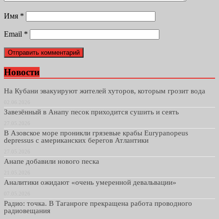
Имя
*
Email
*
Новости
На Кубани эвакуируют жителей хуторов, которым грозит вода
02.06.2026
Завезённый в Анапу песок приходится сушить и сеять
27.05.2026
В Азовское море проникли грязевые крабы Eurypanopeus
depressus с американских берегов Атлантики
27.05.2026
Анапе добавили нового песка
21.05.2026
Аналитики ожидают «очень умеренной девальвации»
07.05.2026
Радио: точка. В Таганроге прекращена работа проводного
радиовещания