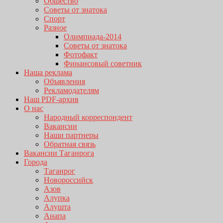
Общество
Советы от знатока
Спорт
Разное
Олимпиада-2014
Советы от знатока
Фотофакт
Финансовый советник
Наша реклама
Объявления
Рекламодателям
Наш PDF-архив
О нас
Народный корреспондент
Вакансии
Наши партнеры
Обратная связь
Вакансии Таганрога
Города
Таганрог
Новороссийск
Азов
Алупка
Алушта
Анапа