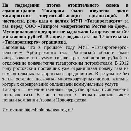
На подведении итогов отопительного сезона в
администрации Таганрога были озвучены долги
таганрогских энергоснабжающих организаций. В
частности, речь шла о долгах МУП «Таганрогэнерго» за
газ перед ООО «Газпром межрегионгаз Ростов-на-Дону».
Муниципальное предприятие задолжало Газпрому около 50
миллионов рублей. В апреле подача газа на 12 котельных
«Таганрогэнерго» ограничена.
Напомним, что в прошлом году МУП «Таганрогэнерго»
решением Арбитражного суда Ростовской области было
оштрафовано на сумму свыше трех миллионов рублей за
отключение подачи тепла таганрогским потребителям. В 2012
году ростовский поставщик уже ограничивал подачу газа на
семь котельных таганрогского предприятия. В результате без
тепла остались несколько многоквартирных домов, жильцы
которых своевременно оплачивали коммунальные услуги.
Таганрог — не единственный город, где проходят сокращения
поставок газа. В число злостных неплательщиков также
попали компании Азова и Новочеркасска.
Источник: http://bloknot-taganrog.ru/