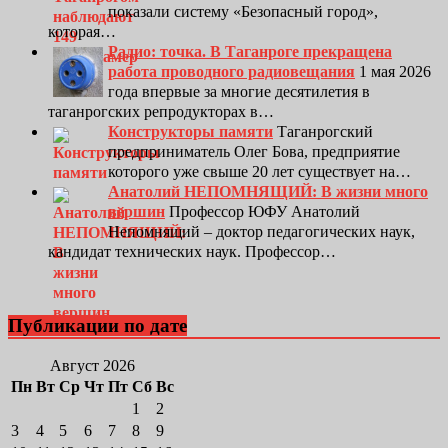
показали систему «Безопасный город»,
которая…
Радио: точка. В Таганроге прекращена
работа проводного радиовещания
1 мая 2026
года впервые за многие десятилетия в
таганрогских репродукторах в…
Конструкторы памяти
Таганрогский
предприниматель Олег Бова, предприятие
которого уже свыше 20 лет существует на…
Анатолий НЕПОМНЯЩИЙ: В жизни много
вершин
Профессор ЮФУ Анатолий
Непомнящий – доктор педагогических наук,
кандидат технических наук. Профессор…
Публикации по дате
Август 2026
Пн
Вт
Ср
Чт
Пт
Сб
Вс
1
2
3
4
5
6
7
8
9