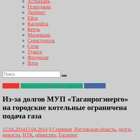
Астрахань
Геленджик
Дербент
Ейск
Каспийск
Керчь
Махачкала
Севастополь
Сочи
Туапсе
Феодосия
Ялта
Главная
Новости Ростовской области
Общество
Из-за долгов МУП «Таганрогэнерго»
на городские котельные ограничена
подача газа
15.04.2014
15.04.2014
0 Comment
.Ростовская область
,
долги
,
новости
,
НТК
,
общество
,
Таганрог