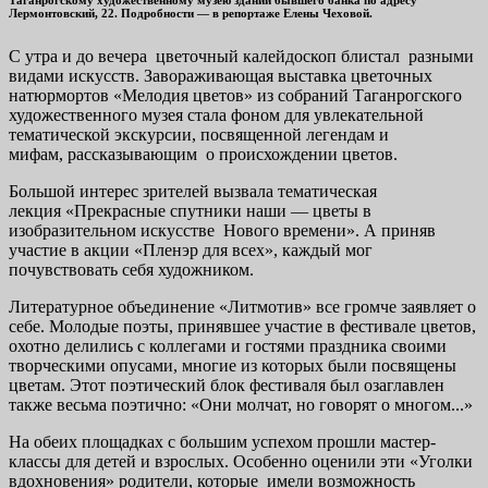
Таганрогскому художественному музею здании бывшего банка по адресу
Лермонтовский, 22. Подробности — в репортаже Елены Чеховой.
С утра и до вечера цветочный калейдоскоп блистал разными
видами искусств. Завораживающая выставка цветочных
натюрмортов «Мелодия цветов» из собраний Таганрогского
художественного музея стала фоном для увлекательной
тематической экскурсии, посвященной легендам и
мифам, рассказывающим о происхождении цветов.
Большой интерес зрителей вызвала тематическая
лекция «Прекрасные спутники наши — цветы в
изобразительном искусстве Нового времени». А приняв
участие в акции «Пленэр для всех», каждый мог
почувствовать себя художником.
Литературное объединение «Литмотив» все громче заявляет о
себе. Молодые поэты, принявшее участие в фестивале цветов,
охотно делились с коллегами и гостями праздника своими
творческими опусами, многие из которых были посвящены
цветам. Этот поэтический блок фестиваля был озаглавлен
также весьма поэтично: «Они молчат, но говорят о многом...»
На обеих площадках с большим успехом прошли мастер-
классы для детей и взрослых. Особенно оценили эти «Уголки
вдохновения» родители, которые имели возможность