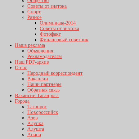
Общество
Советы от знатока
Спорт
Разное
Олимпиада-2014
Советы от знатока
Фотофакт
Финансовый советник
Наша реклама
Объявления
Рекламодателям
Наш PDF-архив
О нас
Народный корреспондент
Вакансии
Наши партнеры
Обратная связь
Вакансии Таганрога
Города
Таганрог
Новороссийск
Азов
Алупка
Алушта
Анапа