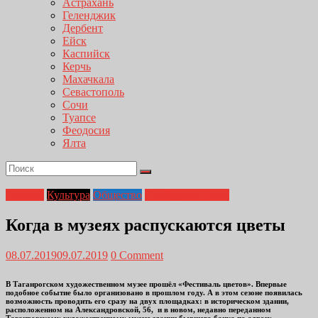
Астрахань
Геленджик
Дербент
Ейск
Каспийск
Керчь
Махачкала
Севастополь
Сочи
Туапсе
Феодосия
Ялта
Главная
Культура
Общество
Свободное время
Когда в музеях распускаются цветы
08.07.2019
09.07.2019
0 Comment
В Таганрогском художественном музее прошёл «Фестиваль цветов». Впервые
подобное событие было организовано в прошлом году. А в этом сезоне появилась
возможность проводить его сразу на двух площадках: в историческом здании,
расположенном на Александровской, 56, и в новом, недавно переданном