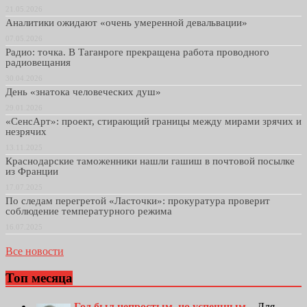
21.05.2026
Аналитики ожидают «очень умеренной девальвации»
07.05.2026
Радио: точка. В Таганроге прекращена работа проводного
радиовещания
30.04.2026
День «знатока человеческих душ»
29.01.2026
«СенсАрт»: проект, стирающий границы между мирами зрячих и
незрячих
13.11.2025
Краснодарские таможенники нашли гашиш в почтовой посылке
из Франции
17.07.2025
По следам перегретой «Ласточки»: прокуратура проверит
соблюдение температурного режима
16.07.2025
Все новости
Топ месяца
Год был непростым, но успешным...
Для