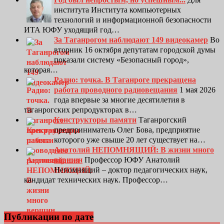
института Института компьютерных
технологий и информационной безопасности
ИТА ЮФУ уходящий год…
За Таганрогом наблюдают 149 видеокамер
Во
вторник 16 октября депутатам городской думы
показали систему «Безопасный город»,
которая…
Радио: точка. В Таганроге прекращена
работа проводного радиовещания
1 мая 2026
года впервые за многие десятилетия в
таганрогских репродукторах в…
Конструкторы памяти
Таганрогский
предприниматель Олег Бова, предприятие
которого уже свыше 20 лет существует на…
Анатолий НЕПОМНЯЩИЙ: В жизни много
вершин
Профессор ЮФУ Анатолий
Непомнящий – доктор педагогических наук,
кандидат технических наук. Профессор…
Публикации по дате