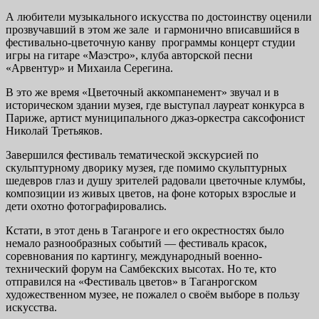
А любители музыкального искусства по достоинству оценили
прозвучавший в этом же зале и гармонично вписавшийся в
фестивально-цветочную канву программы концерт студии
игры на гитаре «Маэстро», клуба авторской песни
«Арвентур» и Михаила Серегина.
В это же время «Цветочный аккомпанемент» звучал и в
историческом здании музея, где выступал лауреат конкурса в
Париже, артист муниципального джаз-оркестра саксофонист
Николай Третьяков.
Завершился фестиваль тематической экскурсией по
скульптурному дворику музея, где помимо скульптурных
шедевров глаз и душу зрителей радовали цветочные клумбы,
композиции из живых цветов, на фоне которых взрослые и
дети охотно фотографировались.
Кстати, в этот день в Таганроге и его окрестностях было
немало разнообразных событий — фестиваль красок,
соревнования по картингу, международный военно-
технический форум на Самбекских высотах. Но те, кто
отправился на «Фестиваль цветов» в Таганрогском
художественном музее, не пожалел о своём выборе в пользу
искусства.