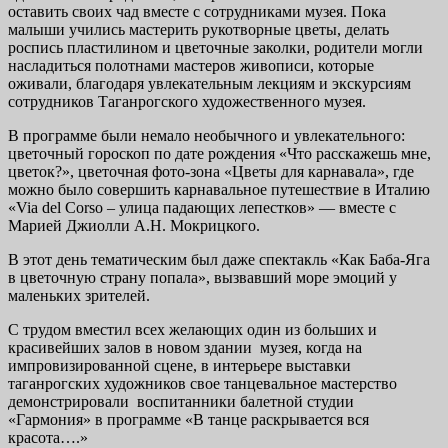
оставить своих чад вместе с сотрудниками музея. Пока
малыши учились мастерить рукотворные цветы, делать
роспись пластилином и цветочные заколки, родители могли
насладиться полотнами мастеров живописи, которые
оживали, благодаря увлекательным лекциям и экскурсиям
сотрудников Таганрогского художественного музея.
В программе были немало необычного и увлекательного:
цветочный гороскоп по дате рождения «Что расскажешь мне,
цветок?», цветочная фото-зона «Цветы для карнавала», где
можно было совершить карнавальное путешествие в Италию
«Via del Corso – улица падающих лепестков» — вместе с
Марией Джиолли А.Н. Мокрицкого.
В этот день тематическим был даже спектакль «Как Баба-Яга
в цветочную страну попала», вызвавший море эмоций у
маленьких зрителей.
С трудом вместил всех желающих один из больших и
красивейших залов в новом здании музея, когда на
импровизированной сцене, в интерьере выставки
таганрогских художников свое танцевальное мастерство
демонстрировали воспитанники балетной студии
«Гармония» в программе «В танце раскрывается вся
красота….»