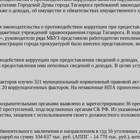
тами Городской Думы города Таганрога требований законодател
акже о доходах, об имуществе и обязательствах имущественного 
 законодательства о противодействии коррупции при предоставл
джетных учреждений здравоохранения города Таганрога. В ход
», руководители ряда МБУЗ представили работодателю неполные
инистрации города прокуратурой было внесено представление, к
иводействии коррупции при предоставлении сведений о доходах,
 предоставления ими неполных сведений о доходах. В целях ус
 факторов изучен 321 муниципальный нормативный правовой ак
 20 коррупциогенных факторов. На незаконные НПА принесено 1
равоохранительными органами выявлено и зарегистрировано 36 п
 преступлений, подследственных органам СК РФ. Из указанных 
тва, хищения с использованием своего должностного положени
обвинительного заключения и направлением в суд 16 уголовных 
 ущерб на сумму 104 637 тыс. руб. (АППГ – 14 770 тыс. руб.), к