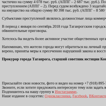
частично на сумму 4 078 тыс. руб. (АППГ – 2 687 тыс. руб.)
преступлением (АППГ – 2). Перед судом возбуждено 3 ходатай
на имущество на общую сумму 80 398 тыс. руб. (АППГ – 8 580 т
Субъектами преступлений являлись должностные лица коммер
В период с января по сентябрь 2018 года Таганрогским город
обвинительные приговоры.
Хотелось бы видеть более активное участие общественных орга
Напоминаю, что жители города могут обратиться на личный прие
верено, приняты меры к пресечению нарушений закона и восс
Прокурор города Таганрога, старший советник юстиции К
Присылайте свои новости, фото и видео на номер +7 (918) 895-7
Звоните, если хотите предложить интересную тему или задать 
Подпишитесь на нашу группу в
Инстаграмме
.
Наше издание в соцсетях:
Одноклассники
,
Facebook
,
ВКонтакт