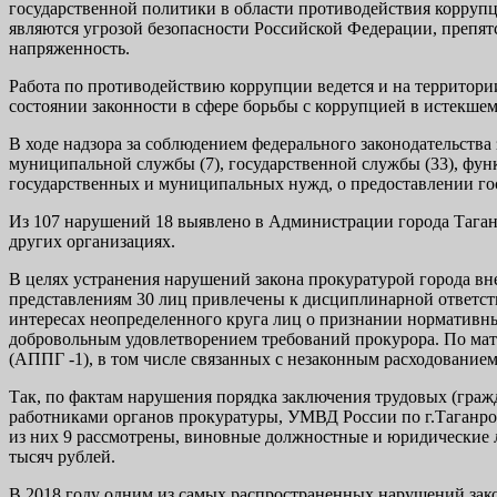
государственной политики в области противодействия корру
являются угрозой безопасности Рос­сийской Федерации, преп
напряжен­ность.
Работа по противодействию коррупции ведется и на территори
состоянии законности в сфере борьбы с коррупцией в истекшем
В ходе надзора за соблюдением федерального законодательства
муниципальной службы (7), государственной службы (33), функц
государственных и муниципальных нужд, о предоставлении гос
Из 107 нарушений 18 выявлено в Администрации города Таганр
других организациях.
В целях устранения нарушений закона прокуратурой города вн
представлениям 30 лиц привлечены к дисциплинарной ответст
интересах неопределенного круга лиц о признании нормативн
добровольным удовлетворением требований прокурора. По мате
(АППГ -1), в том числе связанных с незаконным расходование
Так, по фактам нарушения порядка заключения трудовых (гр
работниками органов прокуратуры, УМВД России по г.Таганрог
из них 9 рассмотрены, виновные должностные и юридические
тысяч рублей.
В 2018 году одним из самых распространенных нарушений зак