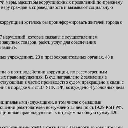
 РФ меры, масшта­бы коррупционных проявлений по-прежнему
т веру граждан в справедливость и вызывают социальную
 коррупцией хотелось бы проинформировать жителей города о
07 нарушений, которые связаны с осуществлением
 закупках товаров, работ, услуг для обеспечения
 защите.
ых учреждениях, 23 в правоохранительных органах, 48 в
ства о противодействии коррупции, по рассмотренным
ых правонарушениях. В суд направлено 2 заявления в
ствующими в части; производство судом прекращено в связи с
ия в порядке ч.2 ст.37 УПК ПФ, возбуждено 4 уголовных дела
ниципальными) служащими, в том числе с бывшими
ошении работодателей возбуждено 13 дел по ст.19.29 КоП РФ,
рупционные правонарушения к штрафам на общую сумму 420
е сотрудниками УМВД России по г.Таганрогу, руководителями