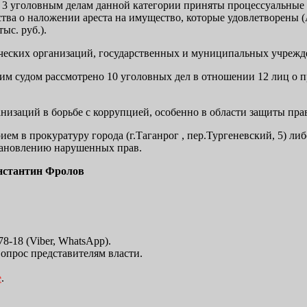
. По 3 уголовным делам данной категории приняты процессуальн
ства о наложении ареста на имущество, которые удовлетворены 
ыс. руб.).
ческих организаций, государственных и муниципальных учрежд
ским судом рассмотрено 10 уголовных дел в отношении 12 лиц 
низаций в борьбе с коррупцией, особенно в области защиты пра
м в прокуратуру города (г.Таганрог , пер.Тургеневский, 5) либо
тановлению нару­шенных прав.
онстантин Фролов
8-18 (Viber, WhatsApp).
вопрос представителям власти.
е
.