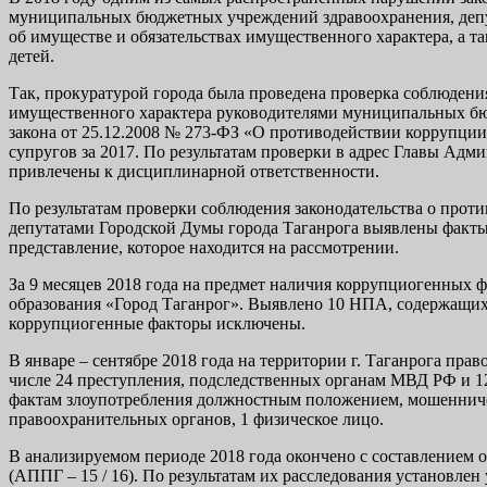
муниципальных бюджетных учреждений здравоохранения, депута
об имуществе и обязательствах имущественного характера, а т
детей.
Так, прокуратурой города была проведена проверка соблюдения
имущественного характера руководителями муниципальных бю
закона от 25.12.2008 № 273-ФЗ «О противодействии коррупции
супругов за 2017. По результатам проверки в адрес Главы Адм
привлечены к дисциплинарной ответственности.
По результатам проверки соблюдения законодательства о прот
депутатами Городской Думы города Таганрога выявлены факты
представление, которое находится на рассмотрении.
За 9 месяцев 2018 года на предмет наличия коррупциогенных
образования «Город Таганрог». Выявлено 10 НПА, содержащих
коррупциогенные факторы исключены.
В январе – сентябре 2018 года на территории г. Таганрога п
числе 24 преступления, подследственных органам МВД РФ и 12
фактам злоупотребления должностным положением, мошенничес
правоохранительных органов, 1 физическое лицо.
В анализируемом периоде 2018 года окончено с составлением 
(АППГ – 15 / 16). По результатам их расследования установлен