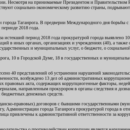
пции. Несмотря на принимаемые Президентом и Правительством
ятствуют социально-экономическому развитию страны, подрываю
и города Таганрога. В предверии Международного дня борьбы с
 периоде 2018 года.
 за истекший период 2018 года прокуратурой города выявлено 1
ий в иных органах, организациях и учреждениях (40), а также о
ударственных и муниципальных услуг, о бюджете, о социальной
ога, 10 в Городской Думе, 18 в государственных и муниципальн
есено 40 представлений об устранении нарушений законодатель
венности, возбуждено 13 дел об административных коррупционн
ых правовых акта, содержащих коррупциогенные факторы, недей
риалам, направленным прокурором в органы следствия и дознан
м бюджетных денежных средств.
ажданско-правовых) договоров с бывшими государственными (му
у, Администрации города Таганрога прокуратурой города в отн
 лица привлечены к административной ответственности за кор
онодательства о противодействии коррупции является нарушени