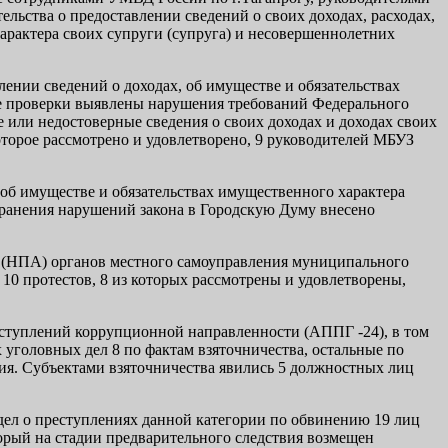
ьства о предоставлении сведений о своих доходах, расходах,
характера своих супруги (супруга) и несовершеннолетних
ении сведений о доходах, об имуществе и обязательствах
е проверки выявлены нарушения требований Федерального
 или недостоверные сведения о своих доходах и доходах своих
оторое рассмотрено и удовлетворено, 9 руководителей МБУЗ
 об имуществе и обязательствах имущественного характера
транения нарушений закона в Городскую Думу внесено
т (НПА) органов местного самоуправления муниципального
0 протестов, 8 из которых рассмотрены и удовлетворены,
реступлений коррупционной направленности (АППГ -24), в том
уголовных дел 8 по фактам взяточничества, остальные по
я. Субъектами взяточничества явились 5 должностных лиц
дел о преступлениях данной категории по обвинению 19 лиц
оторый на стадии предварительного следствия возмещен