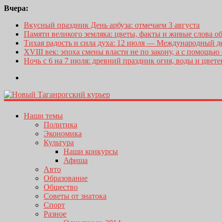
Вчера:
Вкусный праздник День арбуза: отмечаем 3 августа
Памяти великого земляка: цветы, факты и живые слова о
Тихая радость и сила духа: 12 июля — Международный 
XVIII век: эпоха смены власти не по закону, а с помощью
Ночь с 6 на 7 июля: древний праздник огня, воды и цвет
Наши темы
Политика
Экономика
Культура
Наши конкурсы
Афиша
Авто
Образование
Общество
Советы от знатока
Спорт
Разное