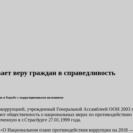
ет веру граждан в справедливость
ию в борьбе с коррупционными явлениями
 коррупци­ей, учрежденный Генеральной Ассамблеей ООН 2003 г
ют общественность о на­циональных мерах по противодействию
енную в г.Страсбурге 27.01.1999 года.
8 «О Национальном плане противодействия коррупции на 2018 