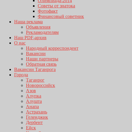
Олимпиада-2014
Советы от знатока
Фотофакт
Финансовый советник
Наша реклама
Объявления
Рекламодателям
Наш PDF-архив
О нас
Народный корреспондент
Вакансии
Наши партнеры
Обратная связь
Вакансии Таганрога
Города
Таганрог
Новороссийск
Азов
Алупка
Алушта
Анапа
Астрахань
Геленджик
Дербент
Ейск