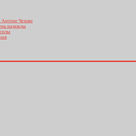
б Антоне Чехове
день надежды
 силы
ения