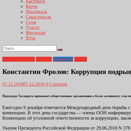
Каспийск
Керчь
Махачкала
Севастополь
Сочи
Туапсе
Феодосия
Ялта
Администрация
Главная
Общество
Право
Константин Фролов: Коррупция подрыва
07.12.2018
07.12.2018
0 Comment
Прокурор Таганрога призывает общественные организации к более активному участ
Ежегодно 9 декабря отмечается Международный день борьбы с
конвенцию. В этот день государства — члены ООН информиру
Конвенцию об уголовной ответственности за коррупцию, заключ
Указом Президента Российской Федерации от 29.06.2018 N 37