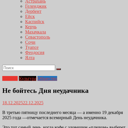
Астрахань
Геленджик
Дербент
Ейск
Каспийск
Керчь
Махачкала
Севастополь
Сочи
Туапсе
Феодосия
Ялта
Главная
Культура
Общество
Не бойтесь Дня неудачника
18.12.2025
22.12.2025
В третью пятницу последнего месяца — а именно 19 декабря
2025 года —отмечается всемирный День неудачника.
Это тот самый день, когда кофе с зловещим «плюхом» выберет