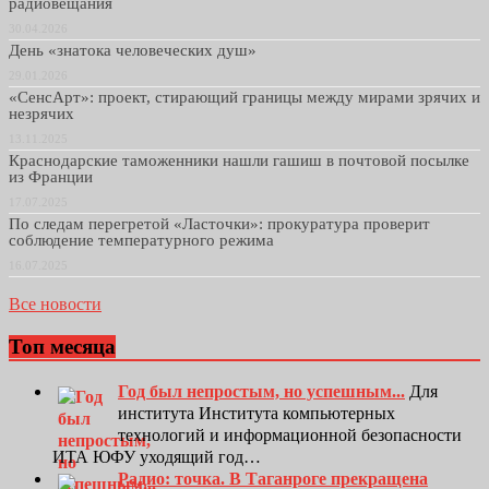
радиовещания
30.04.2026
День «знатока человеческих душ»
29.01.2026
«СенсАрт»: проект, стирающий границы между мирами зрячих и
незрячих
13.11.2025
Краснодарские таможенники нашли гашиш в почтовой посылке
из Франции
17.07.2025
По следам перегретой «Ласточки»: прокуратура проверит
соблюдение температурного режима
16.07.2025
Все новости
Топ месяца
Год был непростым, но успешным...
Для
института Института компьютерных
технологий и информационной безопасности
ИТА ЮФУ уходящий год…
Радио: точка. В Таганроге прекращена