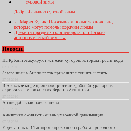
Добрый символ суровой зимы
←
Мария Кулик: Показываем новые технологии,
которые могут помочь незрячим людям
Древний праздник солнцеворота или Начало
астрономической зимы
→
Новости
На Кубани эвакуируют жителей хуторов, которым грозит вода
02.06.2026
Завезённый в Анапу песок приходится сушить и сеять
27.05.2026
В Азовское море проникли грязевые крабы Eurypanopeus
depressus с американских берегов Атлантики
27.05.2026
Анапе добавили нового песка
21.05.2026
Аналитики ожидают «очень умеренной девальвации»
07.05.2026
Радио: точка. В Таганроге прекращена работа проводного