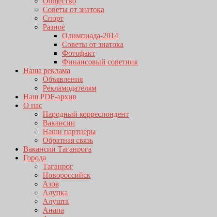
Общество
Советы от знатока
Спорт
Разное
Олимпиада-2014
Советы от знатока
Фотофакт
Финансовый советник
Наша реклама
Объявления
Рекламодателям
Наш PDF-архив
О нас
Народный корреспондент
Вакансии
Наши партнеры
Обратная связь
Вакансии Таганрога
Города
Таганрог
Новороссийск
Азов
Алупка
Алушта
Анапа