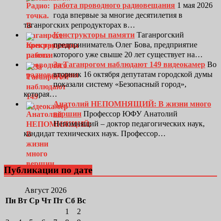
работа проводного радиовещания
1 мая 2026
года впервые за многие десятилетия в
таганрогских репродукторах в…
Конструкторы памяти
Таганрогский
предприниматель Олег Бова, предприятие
которого уже свыше 20 лет существует на…
За Таганрогом наблюдают 149 видеокамер
Во
вторник 16 октября депутатам городской думы
показали систему «Безопасный город»,
которая…
Анатолий НЕПОМНЯЩИЙ: В жизни много
вершин
Профессор ЮФУ Анатолий
Непомнящий – доктор педагогических наук,
кандидат технических наук. Профессор…
Публикации по дате
Август 2026
Пн
Вт
Ср
Чт
Пт
Сб
Вс
1
2