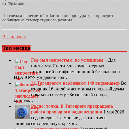
из Франции
17.07.2025
По следам перегретой «Ласточки»: прокуратура проверит
соблюдение температурного режима
16.07.2025
Все новости
Топ месяца
Год был непростым, но успешным...
Для
института Института компьютерных
технологий и информационной безопасности
ИТА ЮФУ уходящий год…
За Таганрогом наблюдают 149 видеокамер
Во
вторник 16 октября депутатам городской думы
показали систему «Безопасный город»,
которая…
Радио: точка. В Таганроге прекращена
работа проводного радиовещания
1 мая 2026
года впервые за многие десятилетия в
таганрогских репродукторах в…