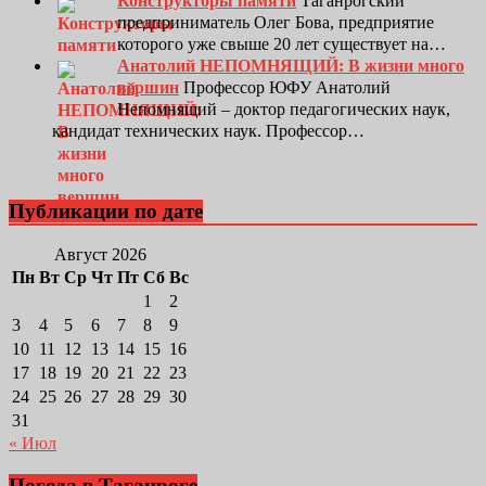
Конструкторы памяти
Таганрогский
предприниматель Олег Бова, предприятие
которого уже свыше 20 лет существует на…
Анатолий НЕПОМНЯЩИЙ: В жизни много
вершин
Профессор ЮФУ Анатолий
Непомнящий – доктор педагогических наук,
кандидат технических наук. Профессор…
Публикации по дате
Август 2026
Пн
Вт
Ср
Чт
Пт
Сб
Вс
1
2
3
4
5
6
7
8
9
10
11
12
13
14
15
16
17
18
19
20
21
22
23
24
25
26
27
28
29
30
31
« Июл
Погода в Таганроге