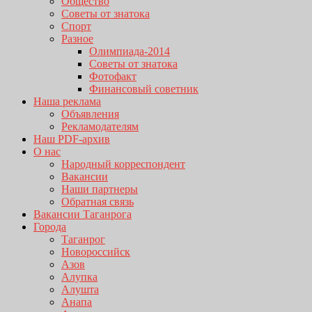
Общество
Советы от знатока
Спорт
Разное
Олимпиада-2014
Советы от знатока
Фотофакт
Финансовый советник
Наша реклама
Объявления
Рекламодателям
Наш PDF-архив
О нас
Народный корреспондент
Вакансии
Наши партнеры
Обратная связь
Вакансии Таганрога
Города
Таганрог
Новороссийск
Азов
Алупка
Алушта
Анапа