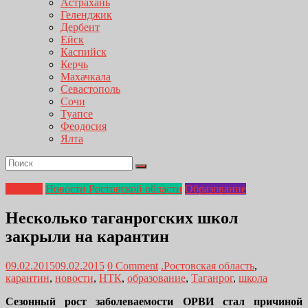
Астрахань
Геленджик
Дербент
Ейск
Каспийск
Керчь
Махачкала
Севастополь
Сочи
Туапсе
Феодосия
Ялта
Главная
Новости Ростовской области
Образование
Несколько таганрогских школ
закрыли на карантин
09.02.2015
09.02.2015
0 Comment
.Ростовская область
,
карантин
,
новости
,
НТК
,
образование
,
Таганрог
,
школа
Сезонный рост заболеваемости ОРВИ стал причиной