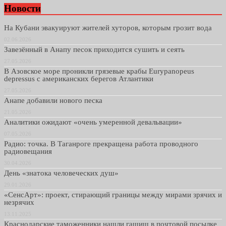
Новости
На Кубани эвакуируют жителей хуторов, которым грозит вода
02.06.2026
Завезённый в Анапу песок приходится сушить и сеять
27.05.2026
В Азовское море проникли грязевые крабы Eurypanopeus
depressus с американских берегов Атлантики
27.05.2026
Анапе добавили нового песка
21.05.2026
Аналитики ожидают «очень умеренной девальвации»
07.05.2026
Радио: точка. В Таганроге прекращена работа проводного
радиовещания
30.04.2026
День «знатока человеческих душ»
29.01.2026
«СенсАрт»: проект, стирающий границы между мирами зрячих и
незрячих
13.11.2025
Краснодарские таможенники нашли гашиш в почтовой посылке