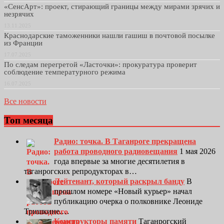
«СенсАрт»: проект, стирающий границы между мирами зрячих и
незрячих
13.11.2025
Краснодарские таможенники нашли гашиш в почтовой посылке
из Франции
17.07.2025
По следам перегретой «Ласточки»: прокуратура проверит
соблюдение температурного режима
16.07.2025
Все новости
Топ месяца
Радио: точка. В Таганроге прекращена
работа проводного радиовещания
1 мая 2026
года впервые за многие десятилетия в
таганрогских репродукторах в…
Лейтенант, который раскрыл банду
В
прошлом номере «Новый курьер» начал
публикацию очерка о полковнике Леониде
Тришкине.…
Конструкторы памяти
Таганрогский