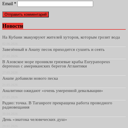
Email
*
Новости
На Кубани эвакуируют жителей хуторов, которым грозит вода
02.06.2026
Завезённый в Анапу песок приходится сушить и сеять
27.05.2026
В Азовское море проникли грязевые крабы Eurypanopeus
depressus с американских берегов Атлантики
27.05.2026
Анапе добавили нового песка
21.05.2026
Аналитики ожидают «очень умеренной девальвации»
07.05.2026
Радио: точка. В Таганроге прекращена работа проводного
радиовещания
30.04.2026
День «знатока человеческих душ»
29.01.2026