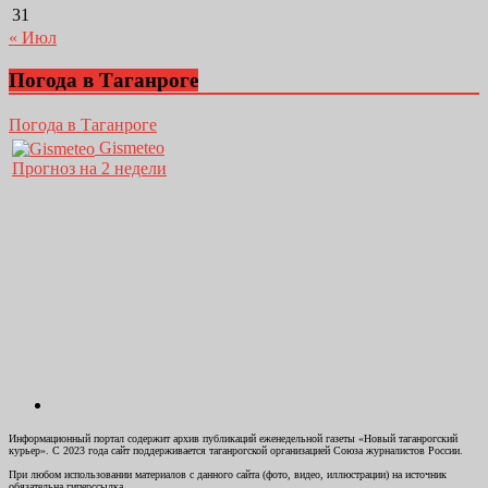
31
« Июл
Погода в Таганроге
Погода в Таганроге
Gismeteo
Прогноз на 2 недели
Информационный портал содержит архив публикаций еженедельной газеты «Новый таганрогский
курьер». С 2023 года сайт поддерживается таганрогской организацией Союза журналистов России.
При любом использовании материалов с данного сайта (фото, видео, иллюстрации) на источник
обязательна гиперссылка.