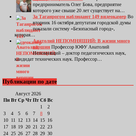
предприниматель Олег Бова, предприятие
которого уже свыше 20 лет существует на…
За Таганрогом наблюдают 149 видеокамер
Во
вторник 16 октября депутатам городской думы
показали систему «Безопасный город»,
которая…
Анатолий НЕПОМНЯЩИЙ: В жизни много
вершин
Профессор ЮФУ Анатолий
Непомнящий – доктор педагогических наук,
кандидат технических наук. Профессор…
Публикации по дате
Август 2026
Пн
Вт
Ср
Чт
Пт
Сб
Вс
1
2
3
4
5
6
7
8
9
10
11
12
13
14
15
16
17
18
19
20
21
22
23
24
25
26
27
28
29
30