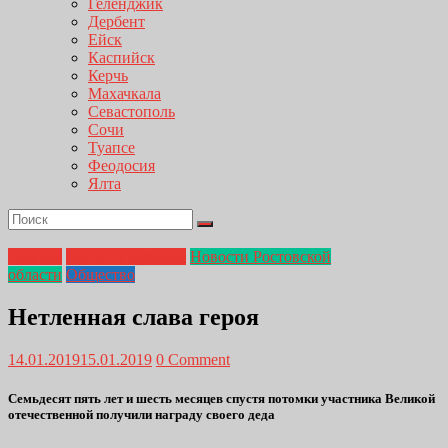
Геленджик
Дербент
Ейск
Каспийск
Керчь
Махачкала
Севастополь
Сочи
Туапсе
Феодосия
Ялта
Главная
Машина времени
Новости Ростовской
области
Общество
Нетленная слава героя
14.01.2019
15.01.2019
0 Comment
Семьдесят пять лет и шесть месяцев спустя потомки участника Великой
отечественной получили награду своего деда