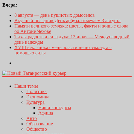
Вчера:
8 августа — день пушистых домоседов
Вкусный праздник День арбуза: отмечаем 3 августа
Памяти великого земляка: цветы, факты и живые слова
об Антоне Чехове
Тихая радость и сила духа: 12 июля — Международный
день надежды
XVIII век: эпоха смены власти не по закону, а с
помощью силы
Наши темы
Политика
Экономика
Культура
Наши конкурсы
Афиша
Авто
Образование
Общество