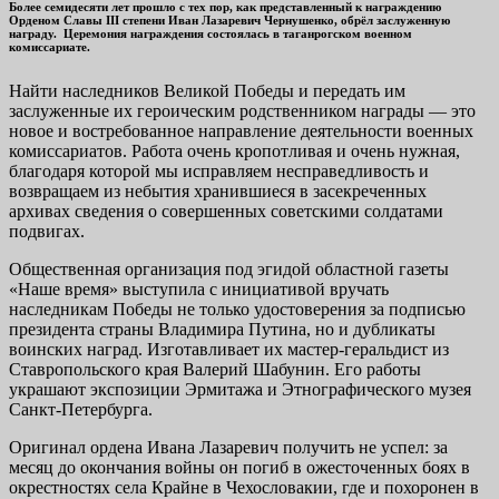
Более семидесяти лет прошло с тех пор, как представленный к награждению
Орденом Славы III степени Иван Лазаревич Чернушенко, обрёл заслуженную
награду. Церемония награждения состоялась в таганрогском военном
комиссариате.
Найти наследников Великой Победы и передать им
заслуженные их героическим родственником награды — это
новое и востребованное направление деятельности военных
комиссариатов. Работа очень кропотливая и очень нужная,
благодаря которой мы исправляем несправедливость и
возвращаем из небытия хранившиеся в засекреченных
архивах сведения о совершенных советскими солдатами
подвигах.
Общественная организация под эгидой областной газеты
«Наше время» выступила с инициативой вручать
наследникам Победы не только удостоверения за подписью
президента страны Владимира Путина, но и дубликаты
воинских наград. Изготавливает их мастер-геральдист из
Ставропольского края Валерий Шабунин. Его работы
украшают экспозиции Эрмитажа и Этнографического музея
Санкт-Петербурга.
Оригинал ордена Ивана Лазаревич получить не успел: за
месяц до окончания войны он погиб в ожесточенных боях в
окрестностях села Крайне в Чехословакии, где и похоронен в