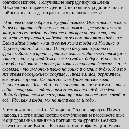
братской могиле. Получившие награду внучка Елена
Михайловна и правнук Денис Кристюшины родились после
войны и знают деда по рассказам старших в семье.
-Это был очень добрый и мудрый человек. Очень любил жизнь.
Ушёл на фронт в 46 лет, состоявшимся и зрелым человеком,
зная, что его ждёт на фронте и прекрасно понимая, что
может не вернуться, — делится воспоминаниями о дедушке
Елена Михайловна, - наша семья жила тогда на Украине, в
Кировоградской области. Оттуда дедушка и уходил на
фронт. Воевал в артиллерийских войсках. Это мы потом уже
узнали, что у орудий больше всего гибло бойцов. В письмах
домой он об этом не писал, не хотел волновать близких. Но не
скрывал, что ему очень плохо на войне и очень трудно. И в то
же время поддерживал бабушку. Писал ей, мол, держитесь,
всё будет хорошо. Мы никогда о дедушке не забывали.
Сначала мама Талалай Анна Ивановна, потом я все годы после
войны старались найти о нём хоть какие-нибудь сведения.
Ведь бабушке только похоронка пришла, что её муж погиб, и
всё. Где, как и когда, мы не знали все эти годы.
Затем появились сайты Мемориал, Подвиг народа и Память
народа, на страницах которых опубликованы рассекреченные
и оцифрованные данные о погибших на фронтах Великой
Отечественной Войны. Благодаря этой информации, Елена