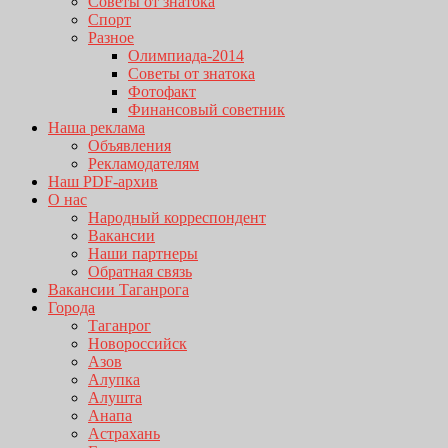
Советы от знатока
Спорт
Разное
Олимпиада-2014
Советы от знатока
Фотофакт
Финансовый советник
Наша реклама
Объявления
Рекламодателям
Наш PDF-архив
О нас
Народный корреспондент
Вакансии
Наши партнеры
Обратная связь
Вакансии Таганрога
Города
Таганрог
Новороссийск
Азов
Алупка
Алушта
Анапа
Астрахань