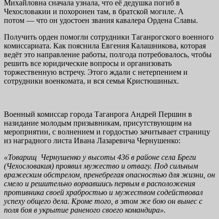
Михайловна сначала узнала, что её дедушка погиб в
Чехословакии и похоронен там, в братской могиле. А
потом — что он удостоен звания кавалера Ордена Славы.
Получить орден помогли сотрудники Таганрогского военного
комиссариата. Как пояснила Евгения Калашникова, которая
ведёт это направление работы, полгода потребовалось, чтобы
решить все юридические вопросы и организовать
торжественную встречу. Этого ждали с нетерпением и
сотрудники военкомата, и вся семья Кристюшиных.
Военный комиссар города Таганрога Андрей Першин в
назидание молодым призывникам, присутствующим на
мероприятии, с волнением и гордостью зачитывает страницу
из наградного листа Ивана Лазаревича Чернушенко:
«Товарищ Чернушенко у высоты 436 в районе села Бреги
(Чехословакия) проявил мужество и отвагу. Под сильным
вражеским обстрелом, пренебрегая опасностью для жизни, он
смело и решительно ворвавшись первым в расположения
противника своей храбростью и мужеством содействовал
успеху общего дела. Кроме того, в этом же бою он вынес с
поля боя в укрытие раненого своего командира».