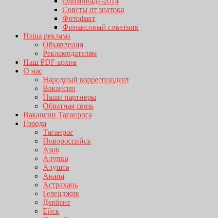
Олимпиада-2014
Советы от знатока
Фотофакт
Финансовый советник
Наша реклама
Объявления
Рекламодателям
Наш PDF-архив
О нас
Народный корреспондент
Вакансии
Наши партнеры
Обратная связь
Вакансии Таганрога
Города
Таганрог
Новороссийск
Азов
Алупка
Алушта
Анапа
Астрахань
Геленджик
Дербент
Ейск