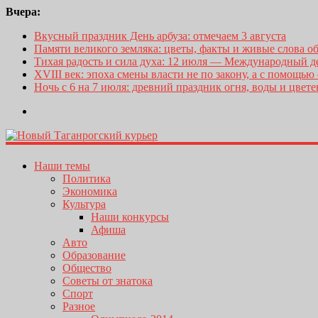
Вчера:
Вкусный праздник День арбуза: отмечаем 3 августа
Памяти великого земляка: цветы, факты и живые слова о
Тихая радость и сила духа: 12 июля — Международный 
XVIII век: эпоха смены власти не по закону, а с помощью
Ночь с 6 на 7 июля: древний праздник огня, воды и цвет
Наши темы
Политика
Экономика
Культура
Наши конкурсы
Афиша
Авто
Образование
Общество
Советы от знатока
Спорт
Разное