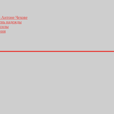
б Антоне Чехове
день надежды
 силы
ения