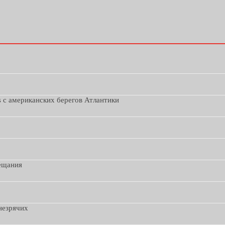
s с американских берегов Атлантики
вещания
незрячих