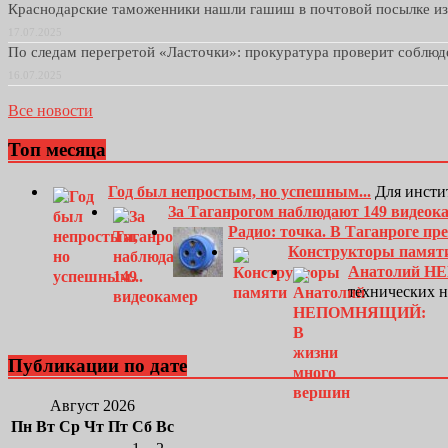
Краснодарские таможенники нашли гашиш в почтовой посылке и
17.07.2025
По следам перегретой «Ласточки»: прокуратура проверит соблю
16.07.2025
Все новости
Топ месяца
Год был непростым, но успешным...
Для инсти
За Таганрогом наблюдают 149 видеок
Радио: точка. В Таганроге п
Конструкторы памят
Анатолий Н
технических 
Публикации по дате
Август 2026
Пн
Вт
Ср
Чт
Пт
Сб
Вс