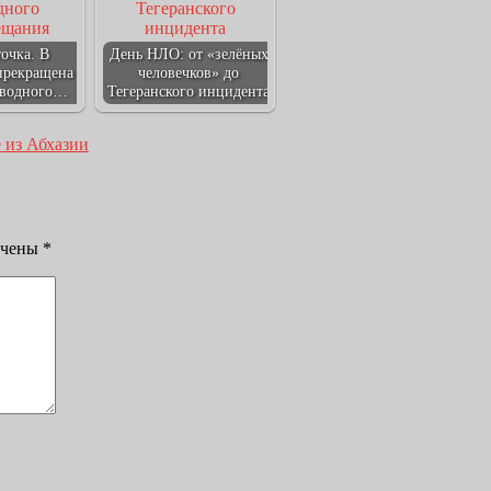
точка. В
День НЛО: от «зелёных
прекращена
человечков» до
оводного…
Тегеранского инцидента
 из Абхазии
ечены
*