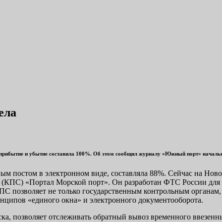
ела
а прибытие и убытие составила 100%. Об этом сообщил журналу «Южный порт» начал
ым постом в электронном виде, составляла 88%. Сейчас на Нов
(КПС) «Портал Морской порт». Он разработан ФТС России для 
ПС позволяет не только государственным контрольным органам,
ринципов «единого окна» и электронного документооборота.
ска, позволяет отслеживать обратный вывоз временного ввезенн