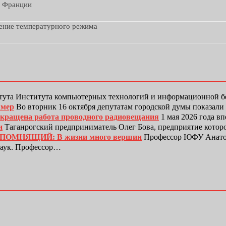
з Франции
дение температурного режима
тута Института компьютерных технологий и информационной
амер
Во вторник 16 октября депутатам городской думы показали
рекращена работа проводного радиовещания
1 мая 2026 года в
и
Таганрогский предприниматель Олег Бова, предприятие котор
ЕПОМНЯЩИЙ: В жизни много вершин
Профессор ЮФУ Анатол
наук. Профессор…