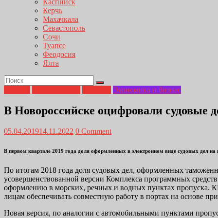
Каспийск
Керчь
Махачкала
Севастополь
Сочи
Туапсе
Феодосия
Ялта
Главная
Новороссийск
Новости
Экономика и бизнес
В Новороссийске оцифровали судовые д
05.04.2019
14.11.2022
0 Comment
В первом квартале 2019 года доля оформленных в электронном виде судовых дел н
По итогам 2018 года доля судовых дел, оформленных таможенн
усовершенствованной версии Комплекса программных средств 
оформлению в морских, речных и водных пунктах пропуска. К
лицам обеспечивать совместную работу в портах на основе п
Новая версия, по аналогии с автомобильными пунктами пропу