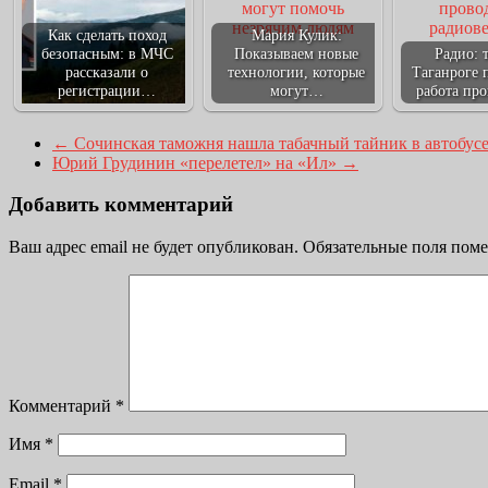
Как сделать поход
Мария Кулик:
безопасным: в МЧС
Показываем новые
Радио: 
рассказали о
технологии, которые
Таганроге 
регистрации…
могут…
работа пр
←
Сочинская таможня нашла табачный тайник в автобусе
Юрий Грудинин «перелетел» на «Ил»
→
Добавить комментарий
Ваш адрес email не будет опубликован.
Обязательные поля пом
Комментарий
*
Имя
*
Email
*