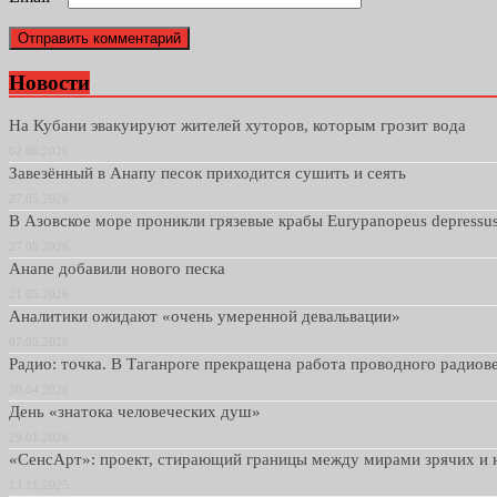
Новости
На Кубани эвакуируют жителей хуторов, которым грозит вода
02.06.2026
Завезённый в Анапу песок приходится сушить и сеять
27.05.2026
В Азовское море проникли грязевые крабы Eurypanopeus depressu
27.05.2026
Анапе добавили нового песка
21.05.2026
Аналитики ожидают «очень умеренной девальвации»
07.05.2026
Радио: точка. В Таганроге прекращена работа проводного радио
30.04.2026
День «знатока человеческих душ»
29.01.2026
«СенсАрт»: проект, стирающий границы между мирами зрячих и 
13.11.2025