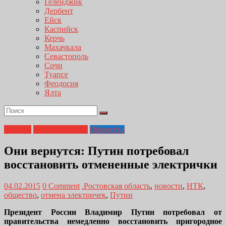
Геленджик
Дербент
Ейск
Каспийск
Керчь
Махачкала
Севастополь
Сочи
Туапсе
Феодосия
Ялта
Главная
Лента новостей
Общество
Они вернутся: Путин потребовал
восстановить отмененные электрички
04.02.2015
0 Comment
.Ростовская область
,
новости
,
НТК
,
общество
,
отмена электричек
,
Путин
Президент России Владимир Путин потребовал от
правительства немедленно восстановить пригородное