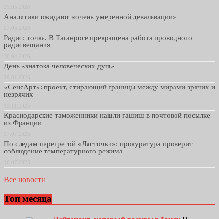
21.05.2026
Аналитики ожидают «очень умеренной девальвации»
07.05.2026
Радио: точка. В Таганроге прекращена работа проводного
радиовещания
30.04.2026
День «знатока человеческих душ»
29.01.2026
«СенсАрт»: проект, стирающий границы между мирами зрячих и
незрячих
13.11.2025
Краснодарские таможенники нашли гашиш в почтовой посылке
из Франции
17.07.2025
По следам перегретой «Ласточки»: прокуратура проверит
соблюдение температурного режима
16.07.2025
Все новости
Топ месяца