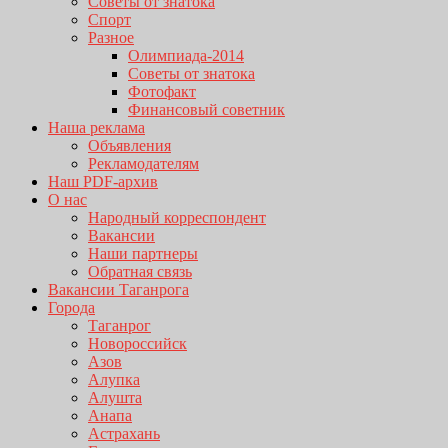
Советы от знатока
Спорт
Разное
Олимпиада-2014
Советы от знатока
Фотофакт
Финансовый советник
Наша реклама
Объявления
Рекламодателям
Наш PDF-архив
О нас
Народный корреспондент
Вакансии
Наши партнеры
Обратная связь
Вакансии Таганрога
Города
Таганрог
Новороссийск
Азов
Алупка
Алушта
Анапа
Астрахань