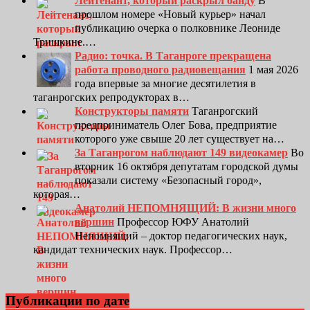
Лейтенант, который раскрыл банду
В
прошлом номере «Новый курьер» начал
публикацию очерка о полковнике Леониде
Тришкине.…
Радио: точка. В Таганроге прекращена
работа проводного радиовещания
1 мая 2026
года впервые за многие десятилетия в
таганрогских репродукторах в…
Конструкторы памяти
Таганрогский
предприниматель Олег Бова, предприятие
которого уже свыше 20 лет существует на…
За Таганрогом наблюдают 149 видеокамер
Во
вторник 16 октября депутатам городской думы
показали систему «Безопасный город»,
которая…
Анатолий НЕПОМНЯЩИЙ: В жизни много
вершин
Профессор ЮФУ Анатолий
Непомнящий – доктор педагогических наук,
кандидат технических наук. Профессор…
Публикации по дате