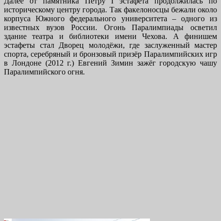
Далее от памятника Петру I эстафета продолжилась по
историческому центру города. Так факелоносцы бежали около
корпуса Южного федерального университета – одного из
известных вузов России. Огонь Паралимпиады осветил
здание театра и библиотеки имени Чехова. А финишем
эстафеты стал Дворец молодёжи, где заслуженный мастер
спорта, серебряный и бронзовый призёр Паралимпийских игр
в Лондоне (2012 г.) Евгений Зимин зажёг городскую чашу
Паралимпийского огня.