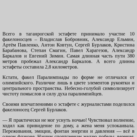
Всего в таганрогской эстафете принимало участие 10
факелоносцев – Владислав Бобровник, Александр Ельмин,
Артём Павленко, Антон Ковтун, Сергей Бурлаков, Кристина
Барабанова, Степан Смагин, Павел Харагезов, Александр
Баркалов и Евгений Зимин. Самая длинная часть пути 380
метров пробежал Александр Баркалов. А всего длинна
эстафеты составила 2,8 километров.
Кстати, факел Паралимпиады по форме не отличался от
олимпийского. Различие лишь в цвете элементов рукоятки и
центрального пространства. Небесно-голубой символизирует
чистоту помыслов и силу духа паралимпийцев.
Своими впечатлениями о эстафете с журналистами поделился
факелоносец Сергей Бурлаков.
— Я практически не мог уснуть ночью! Чувствовал волнение,
ходил как привидение по дому, а жена меня успокаивала.
Переживания, эмоции, фонтан энергии и давления — всё в
одном флаконе. Нашим спортсменам желаю победы, везения,