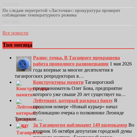
17.07.2025
По следам перегретой «Ласточки»: прокуратура проверит
соблюдение температурного режима
16.07.2025
Все новости
Топ месяца
Радио: точка. В Таганроге прекращена
работа проводного радиовещания
1 мая 2026
года впервые за многие десятилетия в
таганрогских репродукторах в…
Конструкторы памяти
Таганрогский
предприниматель Олег Бова, предприятие
которого уже свыше 20 лет существует на…
Лейтенант, который раскрыл банду
В
прошлом номере «Новый курьер» начал
публикацию очерка о полковнике Леониде
Тришкине.…
За Таганрогом наблюдают 149 видеокамер
Во
вторник 16 октября депутатам городской думы