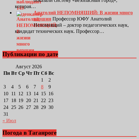
показали систему «Безопасный город»,
которая…
Анатолий НЕПОМНЯЩИЙ: В жизни много
вершин
Профессор ЮФУ Анатолий
Непомнящий – доктор педагогических наук,
кандидат технических наук. Профессор…
Публикации по дате
Август 2026
Пн
Вт
Ср
Чт
Пт
Сб
Вс
1
2
3
4
5
6
7
8
9
10
11
12
13
14
15
16
17
18
19
20
21
22
23
24
25
26
27
28
29
30
31
« Июл
Погода в Таганроге