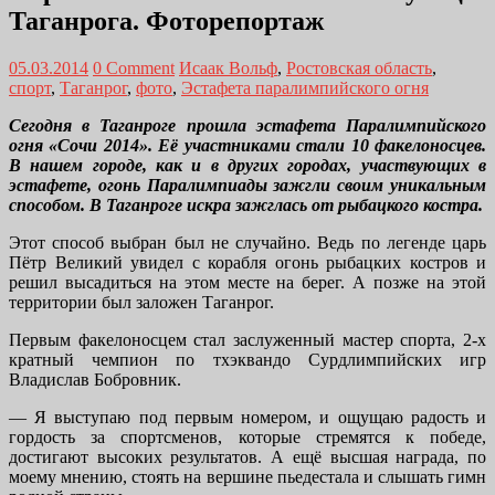
Таганрога. Фоторепортаж
05.03.2014
0 Comment
Исаак Вольф
,
Ростовская область
,
спорт
,
Таганрог
,
фото
,
Эстафета паралимпийского огня
Сегодня в Таганроге прошла эстафета Паралимпийского
огня «Сочи 2014». Её участниками стали 10 факелоносцев.
В нашем городе, как и в других городах, участвующих в
эстафете, огонь Паралимпиады зажгли своим уникальным
способом. В Таганроге искра зажглась от рыбацкого костра.
Этот способ выбран был не случайно. Ведь по легенде царь
Пётр Великий увидел с корабля огонь рыбацких костров и
решил высадиться на этом месте на берег. А позже на этой
территории был заложен Таганрог.
Первым факелоносцем стал заслуженный мастер спорта, 2-х
кратный чемпион по тхэквандо Сурдлимпийских игр
Владислав Бобровник.
— Я выступаю под первым номером, и ощущаю радость и
гордость за спортсменов, которые стремятся к победе,
достигают высоких результатов. А ещё высшая награда, по
моему мнению, стоять на вершине пьедестала и слышать гимн