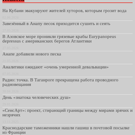
На Кубани эвакуируют жителей хуторов, которым грозит вода
02.06.2026
Завезённый в Анапу песок приходится сушить и сеять
27.05.2026
В Азовское море проникли грязевые крабы Eurypanopeus
depressus с американских берегов Атлантики
27.05.2026
Анапе добавили нового песка
21.05.2026
Аналитики ожидают «очень умеренной девальвации»
07.05.2026
Радио: точка. В Таганроге прекращена работа проводного
радиовещания
30.04.2026
День «знатока человеческих душ»
29.01.2026
«СенсАрт»: проект, стирающий границы между мирами зрячих и
незрячих
13.11.2025
Краснодарские таможенники нашли гашиш в почтовой посылке
из Франции