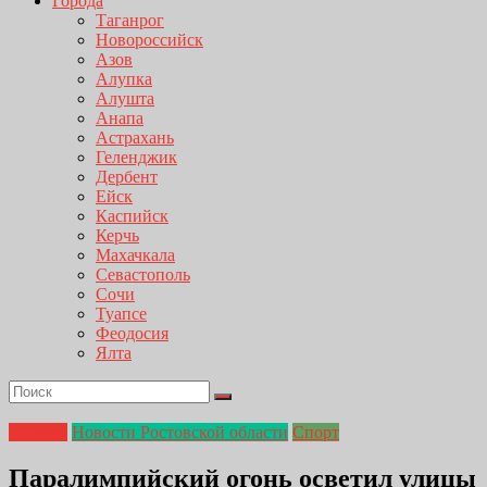
Города
Таганрог
Новороссийск
Азов
Алупка
Алушта
Анапа
Астрахань
Геленджик
Дербент
Ейск
Каспийск
Керчь
Махачкала
Севастополь
Сочи
Туапсе
Феодосия
Ялта
Главная
Новости Ростовской области
Спорт
Паралимпийский огонь осветил улицы