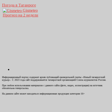
Погода в Таганроге
Gismeteo
Прогноз на 2 недели
Информационный портал содержит архив публикаций еженедельной газеты «Новый таганрогский
курьер». С 2023 года сайт поддерживается таганрогской организацией Союза журналистов России.
При любом использовании материалов с данного сайта (фото, видео, иллюстрации) на источник
обязательна гиперссылка.
На данном сайте может находиться информационная продукция категории 16+