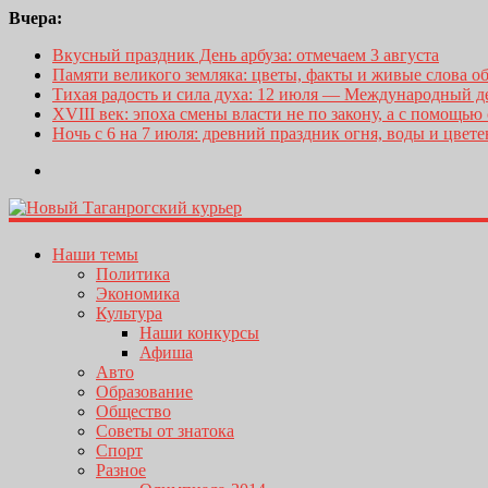
Вчера:
Вкусный праздник День арбуза: отмечаем 3 августа
Памяти великого земляка: цветы, факты и живые слова о
Тихая радость и сила духа: 12 июля — Международный 
XVIII век: эпоха смены власти не по закону, а с помощью
Ночь с 6 на 7 июля: древний праздник огня, воды и цвет
Наши темы
Политика
Экономика
Культура
Наши конкурсы
Афиша
Авто
Образование
Общество
Советы от знатока
Спорт
Разное