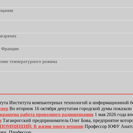
вещания
незрячих
з Франции
дение температурного режима
тута Института компьютерных технологий и информационной
амер
Во вторник 16 октября депутатам городской думы показали
рекращена работа проводного радиовещания
1 мая 2026 года в
и
Таганрогский предприниматель Олег Бова, предприятие котор
ЕПОМНЯЩИЙ: В жизни много вершин
Профессор ЮФУ Анатол
наук. Профессор…