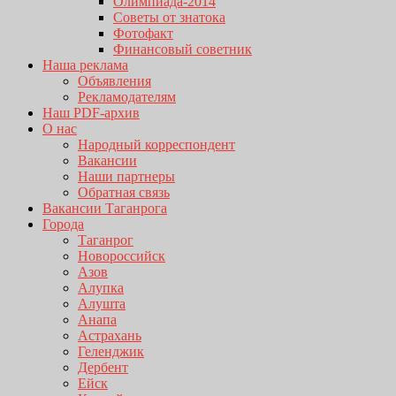
Олимпиада-2014
Советы от знатока
Фотофакт
Финансовый советник
Наша реклама
Объявления
Рекламодателям
Наш PDF-архив
О нас
Народный корреспондент
Вакансии
Наши партнеры
Обратная связь
Вакансии Таганрога
Города
Таганрог
Новороссийск
Азов
Алупка
Алушта
Анапа
Астрахань
Геленджик
Дербент
Ейск