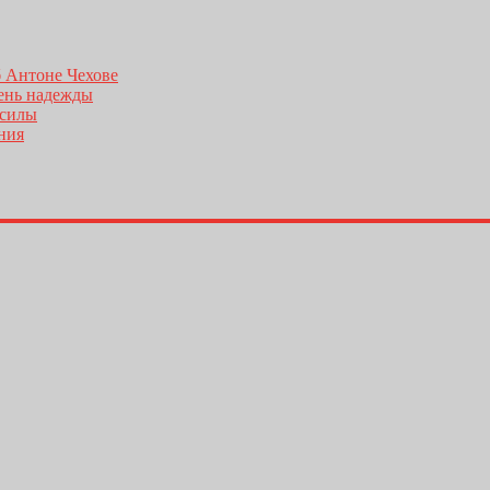
б Антоне Чехове
день надежды
 силы
ения