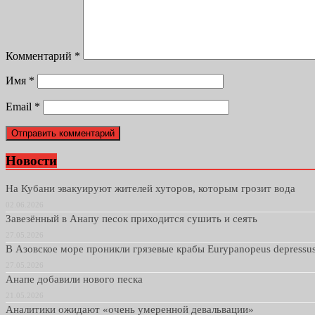
Комментарий
*
Имя
*
Email
*
Новости
На Кубани эвакуируют жителей хуторов, которым грозит вода
02.06.2026
Завезённый в Анапу песок приходится сушить и сеять
27.05.2026
В Азовское море проникли грязевые крабы Eurypanopeus depressu
27.05.2026
Анапе добавили нового песка
21.05.2026
Аналитики ожидают «очень умеренной девальвации»