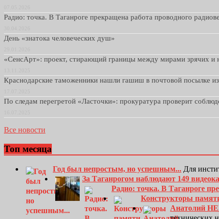
07.05.2026
Радио: точка. В Таганроге прекращена работа проводного радио
30.04.2026
День «знатока человеческих душ»
29.01.2026
«СенсАрт»: проект, стирающий границы между мирами зрячих и 
13.11.2025
Краснодарские таможенники нашли гашиш в почтовой посылке и
17.07.2025
По следам перегретой «Ласточки»: прокуратура проверит соблю
16.07.2025
Все новости
Топ месяца
Год был непростым, но успешным...
Для инсти
За Таганрогом наблюдают 149 видеок
Радио: точка. В Таганроге п
Конструкторы памят
Анатолий Н
технических 