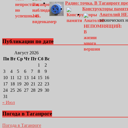
Радио: точка. В Таганроге п
Конструкторы памят
Анатолий Н
технических 
Публикации по дате
Август 2026
Пн
Вт
Ср
Чт
Пт
Сб
Вс
1
2
3
4
5
6
7
8
9
10
11
12
13
14
15
16
17
18
19
20
21
22
23
24
25
26
27
28
29
30
31
« Июл
Погода в Таганроге
Погода в Таганроге