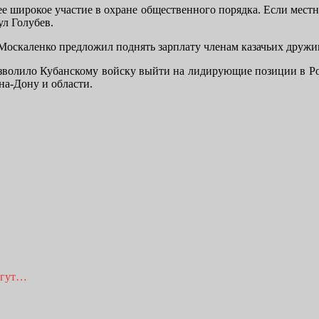
 широкое участие в охране общественного порядка. Если местные
ул Голубев.
скаленко предложил поднять зарплату членам казачьих дружин в
олило Кубанскому войску выйти на лидирующие позиции в Росси
на-Дону и области.
огут…