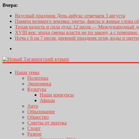
Вчера:
Вкусный праздник День арбуза: отмечаем 3 августа
Памяти великого земляка: цветы, факты и живые слова о
Тихая радость и сила духа: 12 июля — Международный 
XVIII век: эпоха смены власти не по закону, а с помощью
Ночь с 6 на 7 июля: древний праздник огня, воды и цвет
Наши темы
Политика
Экономика
Культура
Наши конкурсы
Афиша
Авто
Образование
Общество
Советы от знатока
Спорт
Разное