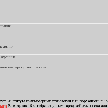
вещания
незрячих
з Франции
дение температурного режима
тута Института компьютерных технологий и информационной
амер
Во вторник 16 октября депутатам городской думы показали