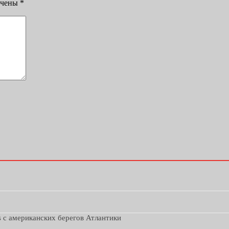
ечены
*
s с американских берегов Атлантики