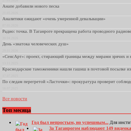
27.05.2026
Анапе добавили нового песка
21.05.2026
Аналитики ожидают «очень умеренной девальвации»
07.05.2026
Радио: точка. В Таганроге прекращена работа проводного радио
30.04.2026
День «знатока человеческих душ»
29.01.2026
«СенсАрт»: проект, стирающий границы между мирами зрячих и 
13.11.2025
Краснодарские таможенники нашли гашиш в почтовой посылке и
17.07.2025
По следам перегретой «Ласточки»: прокуратура проверит соблю
16.07.2025
Все новости
Топ месяца
Год был непростым, но успешным...
Для инсти
За Таганрогом наблюдают 149 видеок