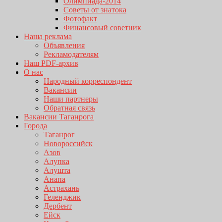
Олимпиада-2014
Советы от знатока
Фотофакт
Финансовый советник
Наша реклама
Объявления
Рекламодателям
Наш PDF-архив
О нас
Народный корреспондент
Вакансии
Наши партнеры
Обратная связь
Вакансии Таганрога
Города
Таганрог
Новороссийск
Азов
Алупка
Алушта
Анапа
Астрахань
Геленджик
Дербент
Ейск