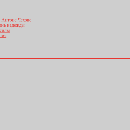
б Антоне Чехове
день надежды
 силы
ения