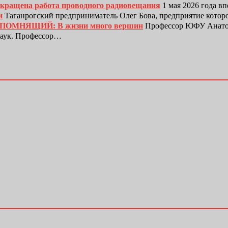
рекращена работа проводного радиовещания
1 мая 2026 года в
и
Таганрогский предприниматель Олег Бова, предприятие котор
ЕПОМНЯЩИЙ: В жизни много вершин
Профессор ЮФУ Анатол
наук. Профессор…