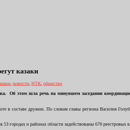
регут казаки
азаки
,
новости
,
НТК
,
общество
дка. Об этом шла речь на минувшем заседании координаци
боте в составе дружин. По словам главы региона Василия Голуб
 в 53 городах и районах области задействованы 670 реестровых 