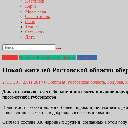
Каспийск
Керчь
Махачкала
Севастополь
Сочи
Туапсе
Феодосия
Ялта
Главная
Новости Ростовской области
Общество
Покой жителей Ростовской области обе
27.11.2014
27.11.2014
0 Comment
.Ростовская область
,
Голубев
,
к
Донских казаков хотят больше привлекать к охране поря
пресс-служба губернатора.
В частности, казаки должны более широко привлекаться к ра
вовлечению казачества в добровольные формирования.
Сейчас в составе 330 народных дружин, созданных в этом году