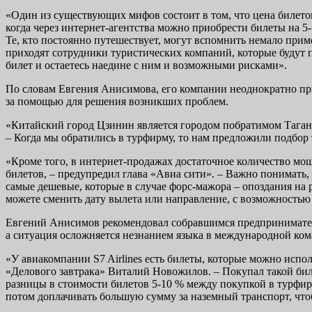
«Один из существующих мифов состоит в том, что цена билето
когда через интернет-агентства можно приобрести билеты на 
Те, кто постоянно путешествует, могут вспомнить немало при
приходят сотрудники туристических компаний, которые будут п
билет и остаетесь наедине с ним и возможными рисками».
По словам Евгения Анисимова, его компании неоднократно п
за помощью для решения возникших проблем.
«Китайский город Цзинин является городом побратимом Таганро
– Когда мы обратились в турфирму, то нам предложили подбор 
«Кроме того, в интернет-продажах достаточное количество моше
билетов, – предупредил глава «Авиа сити». – Важно понимать, 
самые дешевые, которые в случае форс-мажора – опоздания на р
можете сменить дату вылета или направление, с возможностью 
Евгений Анисимов рекомендовал собравшимся предпринимателям
а ситуация осложняется незнанием языка в международной ком
«У авиакомпании S7 Airlines есть билеты, которые можно испо
«Делового завтрака» Виталий Новожилов. – Покупал такой билет
разницы в стоимости билетов 5-10 % между покупкой в турфирм
потом доплачивать большую сумму за наземный транспорт, чтоб