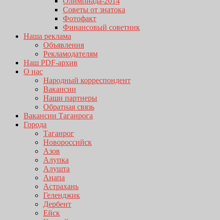
Олимпиада-2014
Советы от знатока
Фотофакт
Финансовый советник
Наша реклама
Объявления
Рекламодателям
Наш PDF-архив
О нас
Народный корреспондент
Вакансии
Наши партнеры
Обратная связь
Вакансии Таганрога
Города
Таганрог
Новороссийск
Азов
Алупка
Алушта
Анапа
Астрахань
Геленджик
Дербент
Ейск