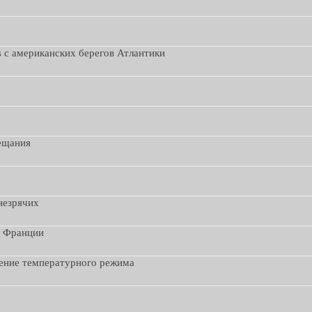
s с американских берегов Атлантики
вещания
незрячих
з Франции
дение температурного режима