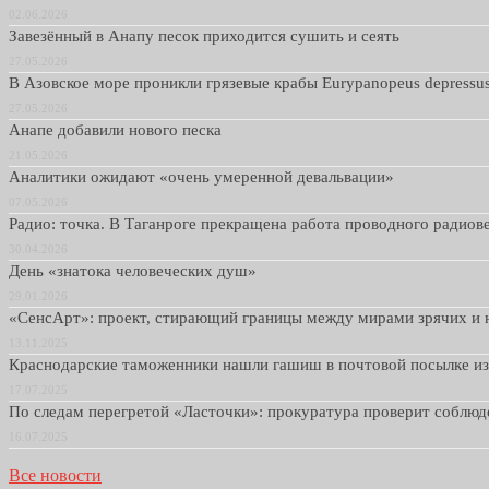
02.06.2026
Завезённый в Анапу песок приходится сушить и сеять
27.05.2026
В Азовское море проникли грязевые крабы Eurypanopeus depressu
27.05.2026
Анапе добавили нового песка
21.05.2026
Аналитики ожидают «очень умеренной девальвации»
07.05.2026
Радио: точка. В Таганроге прекращена работа проводного радио
30.04.2026
День «знатока человеческих душ»
29.01.2026
«СенсАрт»: проект, стирающий границы между мирами зрячих и 
13.11.2025
Краснодарские таможенники нашли гашиш в почтовой посылке и
17.07.2025
По следам перегретой «Ласточки»: прокуратура проверит соблю
16.07.2025
Все новости