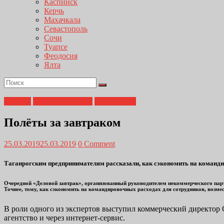
Каспийск
Керчь
Махачкала
Севастополь
Сочи
Туапсе
Феодосия
Ялта
Главная
Свободное время
Сирота Е.В.
Полёты за завтраком
25.03.2019
25.03.2019
0 Comment
Таганрогским предпринимателям рассказали, как сэкономить на команд
Очередной «Деловой завтрак», организованный руководителем некоммерческого парт
Точнее, тому, как сэкономить на командировочных расходах для сотрудников, возме
В роли одного из экспертов выступил коммерческий директор
агентство и через интернет-сервис.