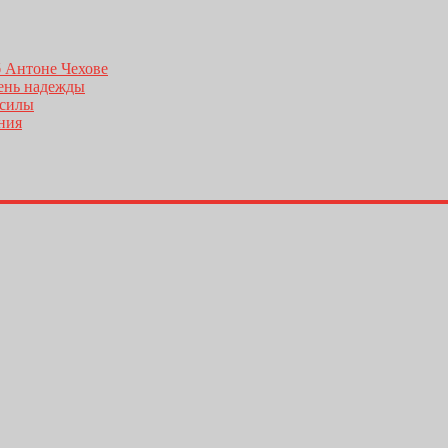
б Антоне Чехове
день надежды
 силы
ения