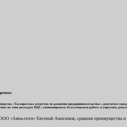
ировках
нерства «Таганрогское агентство по развитию предпринимательства», депутатом гор
стить по этим расходам НДС, оптимизировать бухгалтерскую работу и упростить докум
 ООО «Авиа-сити» Евгений Анисимов, сравнив преимущества и н