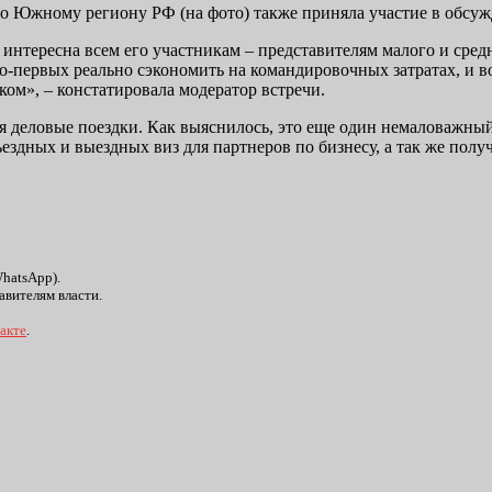
 по Южному региону РФ (на фото) также приняла участие в обсу
интересна всем его участникам – представителям малого и средн
о-первых реально сэкономить на командировочных затратах, и в
ом», – констатировала модератор встречи.
я деловые поездки. Как выяснилось, это еще один немаловажный
ъездных и выездных виз для партнеров по бизнесу, а так же пол
WhatsApp).
авителям власти.
акте
.