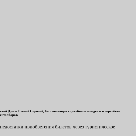
одской Думы Еленой Сиротой, был посвящен служебным поездкам и перелётам.
ентооборот.
едостатки приобретения билетов через туристическое