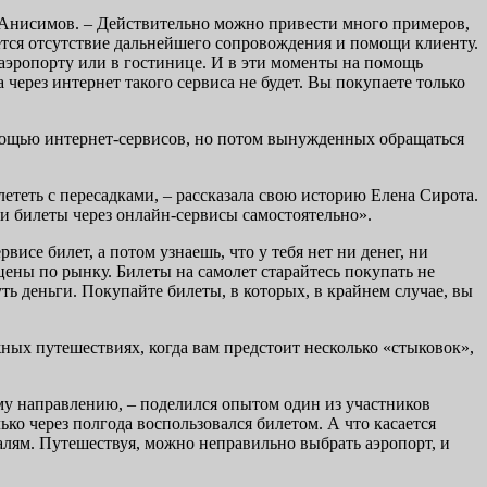
й Анисимов. – Действительно можно привести много примеров,
ется отсутствие дальнейшего сопровождения и помощи клиенту.
 аэропорту или в гостинице. И в эти моменты на помощь
через интернет такого сервиса не будет. Вы покупаете только
мощью интернет-сервисов, но потом вынужденных обращаться
ететь с пересадками, – рассказала свою историю Елена Сирота.
ли билеты через онлайн-сервисы самостоятельно».
исе билет, а потом узнаешь, что у тебя нет ни денег, ни
цены по рынку. Билеты на самолет старайтесь покупать не
ть деньги. Покупайте билеты, в которых, в крайнем случае, вы
ых путешествиях, когда вам предстоит несколько «стыковок»,
ому направлению, – поделился опытом один из участников
ько через полгода воспользовался билетом. А что касается
алям. Путешествуя, можно неправильно выбрать аэропорт, и