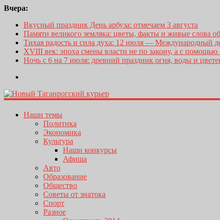
Вчера:
Вкусный праздник День арбуза: отмечаем 3 августа
Памяти великого земляка: цветы, факты и живые слова о
Тихая радость и сила духа: 12 июля — Международный 
XVIII век: эпоха смены власти не по закону, а с помощью
Ночь с 6 на 7 июля: древний праздник огня, воды и цвет
Наши темы
Политика
Экономика
Культура
Наши конкурсы
Афиша
Авто
Образование
Общество
Советы от знатока
Спорт
Разное