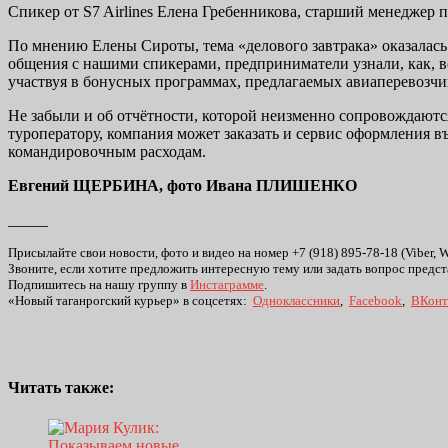
Спикер от S7 Airlines Елена Гребенникова, старший менеджер
По мнению Елены Сироты, тема «делового завтрака» оказалась 
общения с нашими спикерами, предприниматели узнали, как, в
участвуя в бонусных программах, предлагаемых авиаперевозчик
Не забыли и об отчётности, которой неизменно сопровождаютс
туроператору, компания может заказать и сервис оформления в
командировочным расходам.
Евгений ЩЕРБИНА, фото Ивана ПЛИШЕНКО
_____
Присылайте свои новости, фото и видео на номер +7 (918) 895-78-18 (Viber, 
Звоните, если хотите предложить интересную тему или задать вопрос предст
Подпишитесь на нашу группу в
Инстаграмме
.
«Новый таганрогский курьер» в соцсетях:
Одноклассники
,
Facebook
,
ВКонт
Читать также: