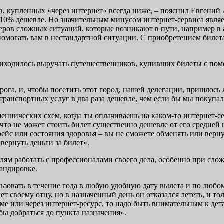
в, купленных «через интернет» всегда ниже, – пояснил Евгени
5-10% дешевле. Но значительным минусом интернет-сервиса явля
меров сложных ситуаций, которые возникают в пути, например в
омогать вам в нестандартной ситуации. С приобретением билета 
риходилось выручать путешественников, купивших билеты с по
га, и, чтобы посетить этот город, нашей делегации, пришлось л
транспортных услуг в два раза дешевле, чем если бы мы покупа
ннических схем, когда ты оплачиваешь на каком-то интернет-серв
что не может стоить билет существенно дешевле от его средней 
ейс или состояния здоровья – вы не сможете обменять или верну
вернуть деньги за билет».
 работать с профессионалами своего дела, особенно при сложн
андировке.
льзовать в течение года в любую удобную дату вылета и по люб
 своему отцу, но в назначенный день он отказался лететь, и тол
е или через интернет-ресурс, то надо быть внимательным к дет
ы добраться до пункта назначения».