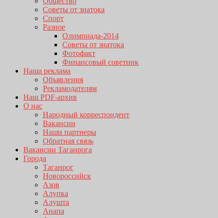
Общество
Советы от знатока
Спорт
Разное
Олимпиада-2014
Советы от знатока
Фотофакт
Финансовый советник
Наша реклама
Объявления
Рекламодателям
Наш PDF-архив
О нас
Народный корреспондент
Вакансии
Наши партнеры
Обратная связь
Вакансии Таганрога
Города
Таганрог
Новороссийск
Азов
Алупка
Алушта
Анапа