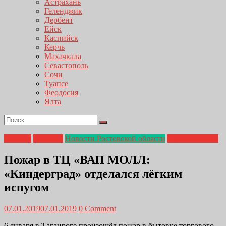
Астрахань
Геленджик
Дербент
Ейск
Каспийск
Керчь
Махачкала
Севастополь
Сочи
Туапсе
Феодосия
Ялта
Главная
Новости
Новости Ростовской области
Происшествия
Пожар в ТЦ «ВАП МОЛЛ:
«Киндерград» отделался лёгким
испугом
07.01.2019
07.01.2019
0 Comment
6 января в Таганроге произошёл пожар в бытовке торгового