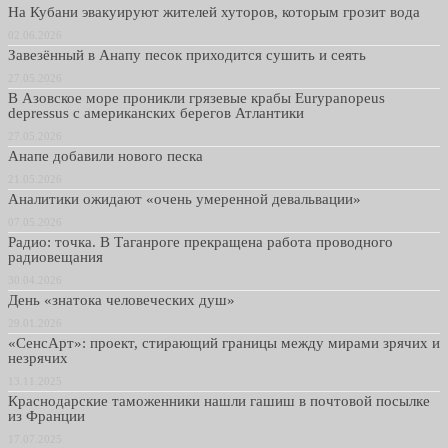
На Кубани эвакуируют жителей хуторов, которым грозит вода
02.06.2026
Завезённый в Анапу песок приходится сушить и сеять
27.05.2026
В Азовское море проникли грязевые крабы Eurypanopeus
depressus с американских берегов Атлантики
27.05.2026
Анапе добавили нового песка
21.05.2026
Аналитики ожидают «очень умеренной девальвации»
07.05.2026
Радио: точка. В Таганроге прекращена работа проводного
радиовещания
30.04.2026
День «знатока человеческих душ»
29.01.2026
«СенсАрт»: проект, стирающий границы между мирами зрячих и
незрячих
13.11.2025
Краснодарские таможенники нашли гашиш в почтовой посылке
из Франции
17.07.2025