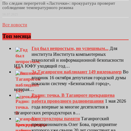
По следам перегретой «Ласточки»: прокуратура проверит
соблюдение температурного режима
16.07.2025
Все новости
Топ месяца
Год был непростым, но успешным...
Для
института Института компьютерных
технологий и информационной безопасности
ИТА ЮФУ уходящий год…
За Таганрогом наблюдают 149 видеокамер
Во
вторник 16 октября депутатам городской думы
показали систему «Безопасный город»,
которая…
Радио: точка. В Таганроге прекращена
работа проводного радиовещания
1 мая 2026
года впервые за многие десятилетия в
таганрогских репродукторах в…
Конструкторы памяти
Таганрогский
предприниматель Олег Бова, предприятие
которого уже свыше 20 лет существует на…