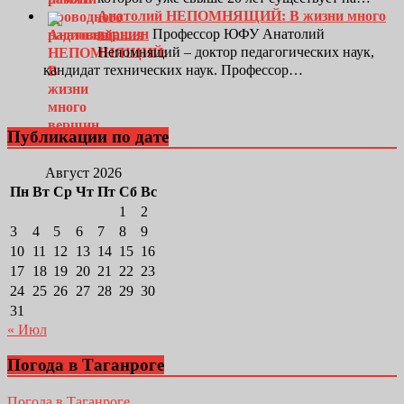
Анатолий НЕПОМНЯЩИЙ: В жизни много
вершин
Профессор ЮФУ Анатолий
Непомнящий – доктор педагогических наук,
кандидат технических наук. Профессор…
Публикации по дате
Август 2026
Пн
Вт
Ср
Чт
Пт
Сб
Вс
1
2
3
4
5
6
7
8
9
10
11
12
13
14
15
16
17
18
19
20
21
22
23
24
25
26
27
28
29
30
31
« Июл
Погода в Таганроге
Погода в Таганроге