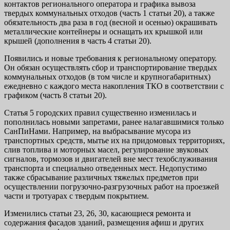
контактов регионального оператора и графика вывоза
твердых коммунальных отходов (часть 1 статьи 20), а также
обязательность два раза в год (весной и осенью) окрашивать
металлические контейнеры и оснащать их крышкой или
крышей (дополнения в часть 4 статьи 20).
Появились и новые требования к региональному оператору.
Он обязан осуществлять сбор и транспортирование твердых
коммунальных отходов (в том числе и крупногабаритных)
ежедневно с каждого места накопления ТКО в соответствии с
графиком (часть 8 статьи 20).
Статья 5 городских правил существенно изменилась и
пополнилась новыми запретами, ранее налагавшимися только
СанПиНами. Например, на выбрасывание мусора из
транспортных средств, мытье их на придомовых территориях,
слив топлива и моторных масел, регулирование звуковых
сигналов, тормозов и двигателей вне мест техобслуживания
транспорта и специально отведенных мест. Недопустимо
также сбрасывание различных тяжелых предметов при
осуществлении погрузочно-разгрузочных работ на проезжей
части и тротуарах с твердым покрытием.
Изменились статьи 23, 26, 30, касающиеся ремонта и
содержания фасадов зданий, размещения афиш и других