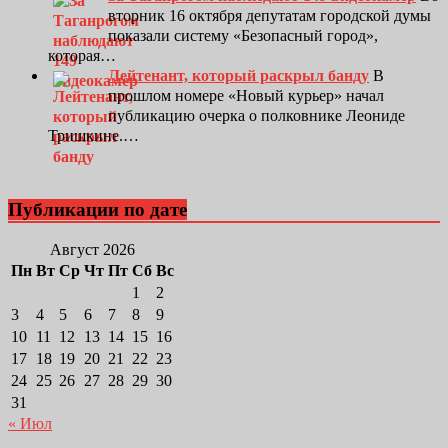
вторник 16 октября депутатам городской думы
показали систему «Безопасный город»,
которая…
Лейтенант, который раскрыл банду
В
прошлом номере «Новый курьер» начал
публикацию очерка о полковнике Леониде
Тришкине.…
Публикации по дате
Август 2026
Пн
Вт
Ср
Чт
Пт
Сб
Вс
1
2
3
4
5
6
7
8
9
10
11
12
13
14
15
16
17
18
19
20
21
22
23
24
25
26
27
28
29
30
31
« Июл