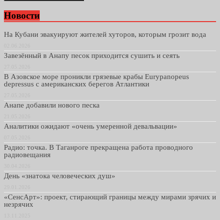
Новости
На Кубани эвакуируют жителей хуторов, которым грозит вода
02.06.2026
Завезённый в Анапу песок приходится сушить и сеять
27.05.2026
В Азовское море проникли грязевые крабы Eurypanopeus
depressus с американских берегов Атлантики
27.05.2026
Анапе добавили нового песка
21.05.2026
Аналитики ожидают «очень умеренной девальвации»
07.05.2026
Радио: точка. В Таганроге прекращена работа проводного
радиовещания
30.04.2026
День «знатока человеческих душ»
29.01.2026
«СенсАрт»: проект, стирающий границы между мирами зрячих и
незрячих
13.11.2025