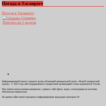
Погода в Таганроге
Погода в Таганроге
Gismeteo
Прогноз на 2 недели
Информационный портал содержит архив публикаций еженедельной газеты «Новый таганрогский
курьер». С 2023 года сайт поддерживается таганрогской организацией Союза журналистов России.
При любом использовании материалов с данного сайта (фото, видео, иллюстрации) на источник
обязательна гиперссылка.
На данном сайте может находиться информационная продукция категории 16+