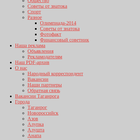
Общество
Советы от знатока
Спорт
Разное
Олимпиада-2014
Советы от знатока
Фотофакт
Финансовый советник
Наша реклама
Объявления
Рекламодателям
Наш PDF-архив
О нас
Народный корреспондент
Вакансии
Наши партнеры
Обратная связь
Вакансии Таганрога
Города
Таганрог
Новороссийск
Азов
Алупка
Алушта
Анапа