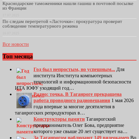
Краснодарские таможенники нашли гашиш в почтовой посылке
из Франции
17.07.2025
По следам перегретой «Ласточки»: прокуратура проверит
соблюдение температурного режима
16.07.2025
Все новости
Топ месяца
Год был непростым, но успешным...
Для
института Института компьютерных
технологий и информационной безопасности
ИТА ЮФУ уходящий год…
Радио: точка. В Таганроге прекращена
работа проводного радиовещания
1 мая 2026
года впервые за многие десятилетия в
таганрогских репродукторах в…
Конструкторы памяти
Таганрогский
предприниматель Олег Бова, предприятие
которого уже свыше 20 лет существует на…
За Таганрогом наблюдают 149 видеокамер
Во