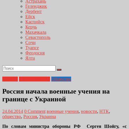
Астрахань
Геленджик
Дербент
Ейск
Каспийск
Керчь
Махачкала
Севастополь
Сочи
Туапсе
Феодосия
Ялта
Главная
Лента новостей
Общество
Россия начала военные учения на
границе с Украиной
24.04.2014
0 Comment
военные учения
,
новости
,
НТК
,
общество
,
Россия
,
Украина
По словам министра обороны РФ Сергея Шойгу, «с