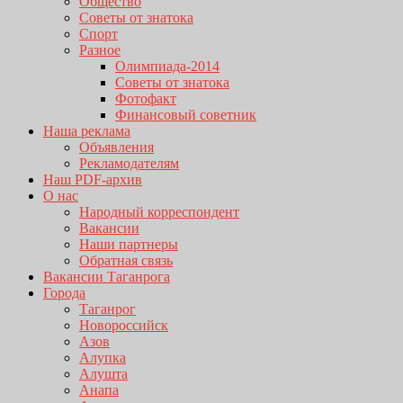
Общество
Советы от знатока
Спорт
Разное
Олимпиада-2014
Советы от знатока
Фотофакт
Финансовый советник
Наша реклама
Объявления
Рекламодателям
Наш PDF-архив
О нас
Народный корреспондент
Вакансии
Наши партнеры
Обратная связь
Вакансии Таганрога
Города
Таганрог
Новороссийск
Азов
Алупка
Алушта
Анапа