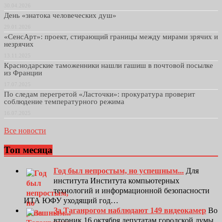
30.04.2026
День «знатока человеческих душ»
29.01.2026
«СенсАрт»: проект, стирающий границы между мирами зрячих и
незрячих
13.11.2025
Краснодарские таможенники нашли гашиш в почтовой посылке
из Франции
17.07.2025
По следам перегретой «Ласточки»: прокуратура проверит
соблюдение температурного режима
16.07.2025
Все новости
Топ месяца
Год был непростым, но успешным...
Для
института Института компьютерных
технологий и информационной безопасности
ИТА ЮФУ уходящий год…
За Таганрогом наблюдают 149 видеокамер
Во
вторник 16 октября депутатам городской думы