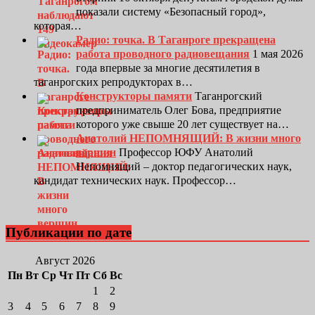
показали систему «Безопасный город»,
которая…
Радио: точка. В Таганроге прекращена
работа проводного радиовещания
1 мая 2026
года впервые за многие десятилетия в
таганрогских репродукторах в…
Конструкторы памяти
Таганрогский
предприниматель Олег Бова, предприятие
которого уже свыше 20 лет существует на…
Анатолий НЕПОМНЯЩИЙ: В жизни много
вершин
Профессор ЮФУ Анатолий
Непомнящий – доктор педагогических наук,
кандидат технических наук. Профессор…
Публикации по дате
Август 2026
Пн
Вт
Ср
Чт
Пт
Сб
Вс
1
2
3
4
5
6
7
8
9