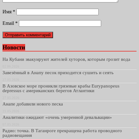
Имя
*
Email
*
Новости
На Кубани эвакуируют жителей хуторов, которым грозит вода
02.06.2026
Завезённый в Анапу песок приходится сушить и сеять
27.05.2026
В Азовское море проникли грязевые крабы Eurypanopeus
depressus с американских берегов Атлантики
27.05.2026
Анапе добавили нового песка
21.05.2026
Аналитики ожидают «очень умеренной девальвации»
07.05.2026
Радио: точка. В Таганроге прекращена работа проводного
радиовещания