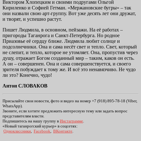
Виктором Хлопецким и своими подругами Ольгой
Кириленко и Софией Гетман. «Мержановские бугры» – так
они назвали свою арт-группу. Вот уже десять лет они дружат,
и творят, и успешно растут.
Пишет Людмила, в основном, пейзажи. На её работах –
пригороды Таганрога и Санкт-Петербурга. Но родное
Приазовье её сердцу ближе. Людмила любит солнце и
подсолнечники. Она и сама несёт свет и тепло. Свет, который
не слепит, и тепло, которое не утомляет. Она, пропустив через
душу, отражает Богом созданный мир – таким, каков он есть.
А он – совершенен. Она и сама совершенствуется, и своего
зрителя побуждает к тому же. И всё это ненавязчиво. Не чудо
ли это? Конечно, чудо!
Антон СЛОВАКОВ
Присылайте свои новости, фото и видео на номер +7 (918) 895-78-18 (Viber,
WhatsApp).
Звоните, если хотите предложить интересную тему или задать вопрос
представителям власти.
Подпишитесь на нашу группу в
Инстаграмме
.
«Новый таганрогский курьер» в соцсетях:
Одноклассники
,
Facebook
,
ВКонтакте
.