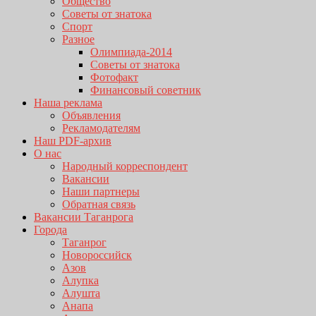
Общество
Советы от знатока
Спорт
Разное
Олимпиада-2014
Советы от знатока
Фотофакт
Финансовый советник
Наша реклама
Объявления
Рекламодателям
Наш PDF-архив
О нас
Народный корреспондент
Вакансии
Наши партнеры
Обратная связь
Вакансии Таганрога
Города
Таганрог
Новороссийск
Азов
Алупка
Алушта
Анапа