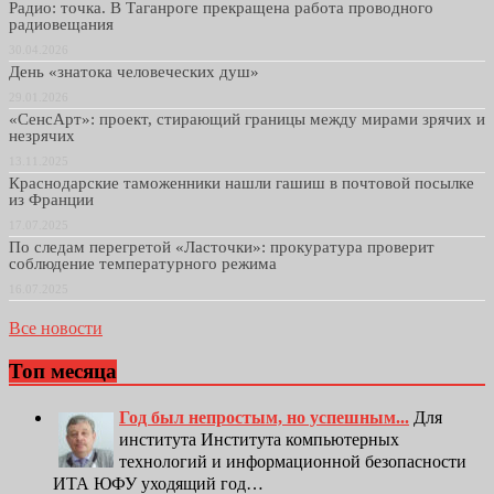
Радио: точка. В Таганроге прекращена работа проводного
радиовещания
30.04.2026
День «знатока человеческих душ»
29.01.2026
«СенсАрт»: проект, стирающий границы между мирами зрячих и
незрячих
13.11.2025
Краснодарские таможенники нашли гашиш в почтовой посылке
из Франции
17.07.2025
По следам перегретой «Ласточки»: прокуратура проверит
соблюдение температурного режима
16.07.2025
Все новости
Топ месяца
Год был непростым, но успешным...
Для
института Института компьютерных
технологий и информационной безопасности
ИТА ЮФУ уходящий год…