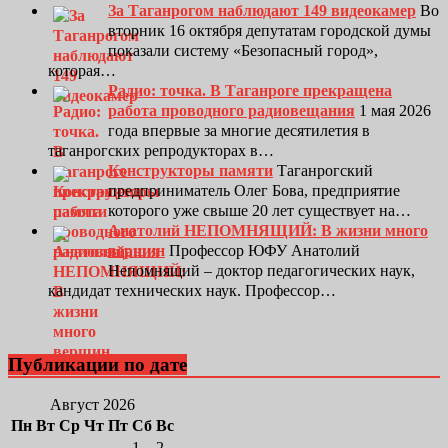
За Таганрогом наблюдают 149 видеокамер
Во
вторник 16 октября депутатам городской думы
показали систему «Безопасный город»,
которая…
Радио: точка. В Таганроге прекращена
работа проводного радиовещания
1 мая 2026
года впервые за многие десятилетия в
таганрогских репродукторах в…
Конструкторы памяти
Таганрогский
предприниматель Олег Бова, предприятие
которого уже свыше 20 лет существует на…
Анатолий НЕПОМНЯЩИЙ: В жизни много
вершин
Профессор ЮФУ Анатолий
Непомнящий – доктор педагогических наук,
кандидат технических наук. Профессор…
Публикации по дате
Август 2026
Пн
Вт
Ср
Чт
Пт
Сб
Вс
1
2