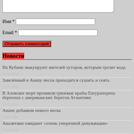
Имя
*
Email
*
Новости
На Кубани эвакуируют жителей хуторов, которым грозит вода
02.06.2026
Завезённый в Анапу песок приходится сушить и сеять
27.05.2026
В Азовское море проникли грязевые крабы Eurypanopeus
depressus с американских берегов Атлантики
27.05.2026
Анапе добавили нового песка
21.05.2026
Аналитики ожидают «очень умеренной девальвации»
07.05.2026