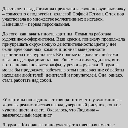
Десять лет назад Людмила представила свою первую выставку
– совместно с подругой и коллегой Софией Гетман. С тех пор
участвовала во множестве коллективных выставок.
Нынешняя – первая персональная.
До того, как начать писать картины, Людмила работала
художником-оформителем. Взяв краски, поначалу продолжала
приукрашать окружающую действительность: цвета у неё
были ярче обычных, композиционная выверенность
граничила с вычурностью. Её полные очарования пейзажи
казались декорациями к волшебным сказкам: чудилось, вот-
вот на поляне появятся эльфы, у речки – русалка. Людмила
могла бы продолжать работать в этом направлении: её работы
находили любителей, ценителей и покупателей. Она, однако,
стала работать над собой.
Её картины последних лет говорят о том, что у художницы –
хорошая реалистическая школа, уверенный рисунок, тонкие
чувства цвета и света. Оказалось, что Людмила –
замечательный маринист.
Людмила Казарян активно участвует в пленэрах вместе с