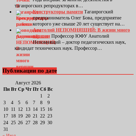
таганрогских репродукторах в…
Конструкторы памяти
Таганрогский
предприниматель Олег Бова, предприятие
которого уже свыше 20 лет существует на…
Анатолий НЕПОМНЯЩИЙ: В жизни много
вершин
Профессор ЮФУ Анатолий
Непомнящий – доктор педагогических наук,
кандидат технических наук. Профессор…
Публикации по дате
Август 2026
Пн
Вт
Ср
Чт
Пт
Сб
Вс
1
2
3
4
5
6
7
8
9
10
11
12
13
14
15
16
17
18
19
20
21
22
23
24
25
26
27
28
29
30
31
« Июл