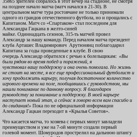
35865 зрителей собралось в этот вечер на стадионе, не смотря
на позднее начало матча (матч начался в 21-30). В
центральном матче тура ростовчане не только принимали
одного из грандов отечественного футбола, но и прощались с
Капитаном. Матч со «Спартаком» стал последним для
Александра Гацкана в желто-синей
майке. Одиннадцать сезонов, 315-ть матчей провел
Александр за нашу команду. Перед началом матча президент
клуба Арташес Владимирович Арутюнянц поблагодарил
Капитана за годы проведенные в клубе. В свою
очередь Александр обратился с речью к болельщикам:
«
Вы
были рядом во время побед и поражений, я
чувствовал
вашу
поддержку и она очень помогала. Но жизнь
не стоит на месте, я все еще профессиональный футболист и
хочу продолжить карьеру, получая достаточное количество
игрового времени на поле, пообщавшись с руководством, мы
нашли понимание по данному вопросу. Я благодарен
руководству за понимание и поддержку. В моей карьере
наступает новый этап, а сейчас я говорю всем вам спасибо и
до свидания!»
Пока по не официальной информации
Александр Гацкан переходит в «Крылья Советов».
Что касается матча, то хозяева с первых минут завладели
преимуществом и уже на 7-ой минуте создали первый
голевой момент. Шомуродов прострелил на дальнюю штангу