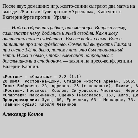
После двух домашних игр, желто-синии сыграют два матча на
выезде. 28 июля в Туле против «Арсенала», 3 августа в
Екатеринбурге против «Урала».
—
– Надо поздравить ребят, они молодцы. Вопреки всему,
сами знаете чему, добились ничьей сегодня.
Как я могу
оценивать такое судейство.
Вы все видели
сами
. Вот и
напишите про это судейство.
Сомнений
выпускать Гацкана
при счете 1-2
не было, потому что это был прощальный
матч. Нужно было, чтобы Александр попрощался с
болельщиками и стадионом.
— заявил на пресс-конференции
Валерий Карпин.
«Ростов» — «Спартак» — 2:2 (1:1)
20 июля. Ростов-на-Дону. Стадион «Ростов Арена». 35865 
Голы:
 Байрамян, 23, Адриано, 25 (с пенальти), Джикия, 6
«
Ростов»:
 Песьяков, Козлов, Сигурдссон, Чистяков, Черно
«Спартак»:
 Максименко, Ещенко (Рассказов, 16), Жиго, Дж
Предупреждения:
 Зуев, 60, Еременко, 63 – Мелкадзе, 73, 
Главный судья:
 Кирилл Левников 
Александр Козлов