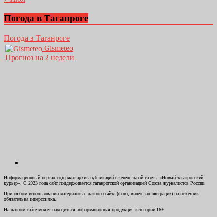
Погода в Таганроге
Погода в Таганроге
Gismeteo
Прогноз на 2 недели
Информационный портал содержит архив публикаций еженедельной газеты «Новый таганрогский
курьер». С 2023 года сайт поддерживается таганрогской организацией Союза журналистов России.
При любом использовании материалов с данного сайта (фото, видео, иллюстрации) на источник
обязательна гиперссылка.
На данном сайте может находиться информационная продукция категории 16+