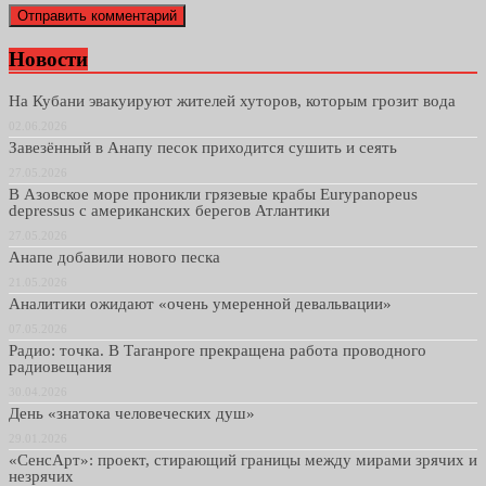
Новости
На Кубани эвакуируют жителей хуторов, которым грозит вода
02.06.2026
Завезённый в Анапу песок приходится сушить и сеять
27.05.2026
В Азовское море проникли грязевые крабы Eurypanopeus
depressus с американских берегов Атлантики
27.05.2026
Анапе добавили нового песка
21.05.2026
Аналитики ожидают «очень умеренной девальвации»
07.05.2026
Радио: точка. В Таганроге прекращена работа проводного
радиовещания
30.04.2026
День «знатока человеческих душ»
29.01.2026
«СенсАрт»: проект, стирающий границы между мирами зрячих и
незрячих