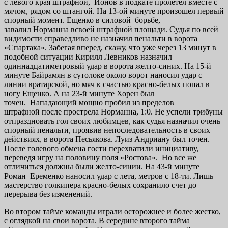
с левого края штрафной, Ионов в подкате пролетел вместе с
мячом, рядом со штангой. На 13-ой минуте произошел первый
спорный момент. Ещенко в силовой борьбе,
завалил Норманна всвоей штрафной площади. Судья по всей
видимости справедливо не назначил пенальти в ворота
«Спартака». Забегая вперед, скажу, что уже через 13 минут в
подобной ситуации Кирилл Левников назначил
одиннадцатиметровый удар в ворота желто-синих. На 15-й
минуте Байрамян в сутолоке около ворот наносил удар с
линии вратарской, но мяч к счастью красно-белых попал в
ногу Ещенко. А на 23-й минуте Хорен был
точен. Нападающий мощно пробил из пределов
штрафной после прострела Норманна, 1:0. Не успели трибуны
отпраздновать гол своих любимцев, как судья назначил очень
спорный пенальти, проявив непоследовательность в своих
действиях, в ворота Песьякова. Луиз Андриану был точен.
После голевого обмена гости перехватили инициативу,
переведя игру на половину поля «Ростова». Но все же
отличиться должны были желто-синии. На 43-й минуте
Роман Еременко наносил удар с лета, метров с 18-ти. Лишь
мастерство голкипера красно-белых сохранило счет до
перерыва без изменений.
Во втором тайме команды играли осторожнее и более жестко,
с оглядкой на свои ворота. В середине второго тайма