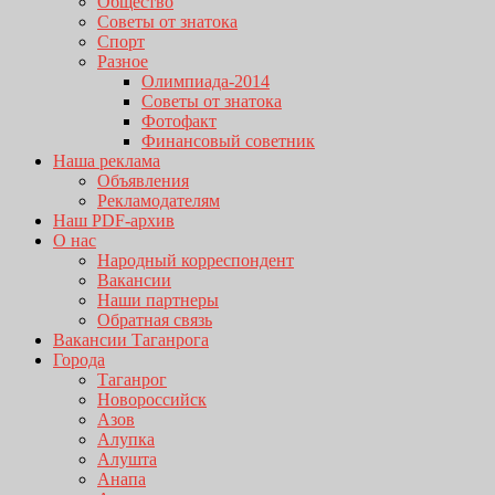
Общество
Советы от знатока
Спорт
Разное
Олимпиада-2014
Советы от знатока
Фотофакт
Финансовый советник
Наша реклама
Объявления
Рекламодателям
Наш PDF-архив
О нас
Народный корреспондент
Вакансии
Наши партнеры
Обратная связь
Вакансии Таганрога
Города
Таганрог
Новороссийск
Азов
Алупка
Алушта
Анапа