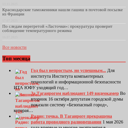
13.11.2025
Краснодарские таможенники нашли гашиш в почтовой посылке
из Франции
17.07.2025
По следам перегретой «Ласточки»: прокуратура проверит
соблюдение температурного режима
16.07.2025
Все новости
Топ месяца
Год был непростым, но успешным...
Для
института Института компьютерных
технологий и информационной безопасности
ИТА ЮФУ уходящий год…
За Таганрогом наблюдают 149 видеокамер
Во
вторник 16 октября депутатам городской думы
показали систему «Безопасный город»,
которая…
Радио: точка. В Таганроге прекращена
работа проводного радиовещания
1 мая 2026
года впервые за многие десятилетия в