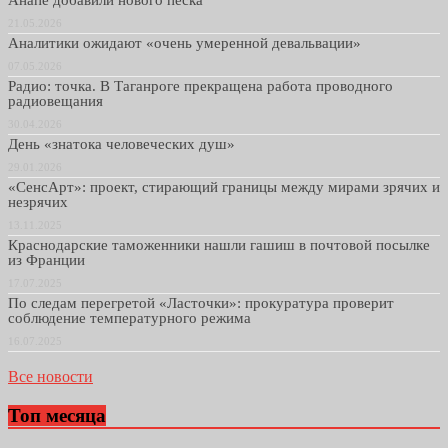
Анапе добавили нового песка
21.05.2026
Аналитики ожидают «очень умеренной девальвации»
07.05.2026
Радио: точка. В Таганроге прекращена работа проводного
радиовещания
30.04.2026
День «знатока человеческих душ»
29.01.2026
«СенсАрт»: проект, стирающий границы между мирами зрячих и
незрячих
13.11.2025
Краснодарские таможенники нашли гашиш в почтовой посылке
из Франции
17.07.2025
По следам перегретой «Ласточки»: прокуратура проверит
соблюдение температурного режима
16.07.2025
Все новости
Топ месяца