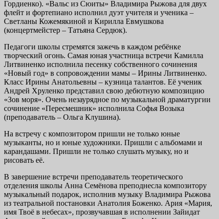
Гордиенко). «Вальс из Сюиты» Владимира Рыжова для двух
флейт и фортепиано исполнил дуэт учителя и ученика –
Светланы Кожемякиной и Кирилла Евмушкова
(концертмейстер – Татьяна Сердюк).
Педагоги школы стремятся зажечь в каждом ребёнке
творческий огонь. Самая юная участница встречи Камилла
Литвиненко исполнила песенку собственного сочинения
«Новый год» в сопровождении мамы – Ирины Литвиненко.
Класс Ирины Анатольевны – кузница талантов. Её ученик
Андрей Хруленко представил свою дебютную композицию
«Зов моря». Очень незаурядное по музыкальной драматургии
сочинение «Пересмешник» исполнила Софья Возыка
(преподаватель – Ольга Клушина).
На встречу с композитором пришли не только юные
музыканты, но и юные художники. Пришли с альбомами и
карандашами. Пришли не только слушать музыку, но и
рисовать её.
В завершение встречи преподаватель теоретического
отделения школы Анна Семёнова преподнесла композитору
музыкальный подарок, исполнив музыку Владимира Рыжова
из театральной постановки Анатолия Боженко. Ария «Мария,
имя Твоё в небесах», прозвучавшая в исполнении Зайидат