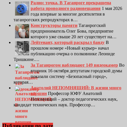
Радио: точка. В Таганроге прекращена
работа проводного радиовещания
1 мая 2026
года впервые за многие десятилетия в
таганрогских репродукторах в…
Конструкторы памяти
Таганрогский
предприниматель Олег Бова, предприятие
которого уже свыше 20 лет существует на…
Лейтенант, который раскрыл банду
В
прошлом номере «Новый курьер» начал
публикацию очерка о полковнике Леониде
Тришкине.…
За Таганрогом наблюдают 149 видеокамер
Во
вторник 16 октября депутатам городской думы
показали систему «Безопасный город»,
которая…
Анатолий НЕПОМНЯЩИЙ: В жизни много
вершин
Профессор ЮФУ Анатолий
Непомнящий – доктор педагогических наук,
кандидат технических наук. Профессор…
Публикации по дате