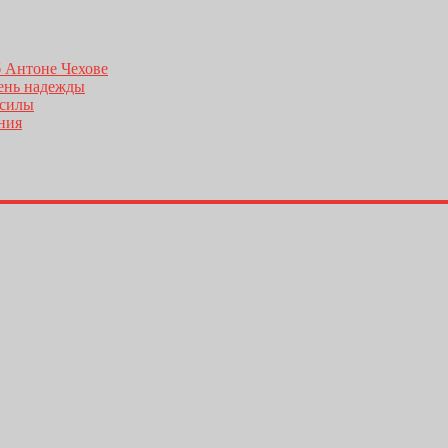
б Антоне Чехове
день надежды
 силы
ения