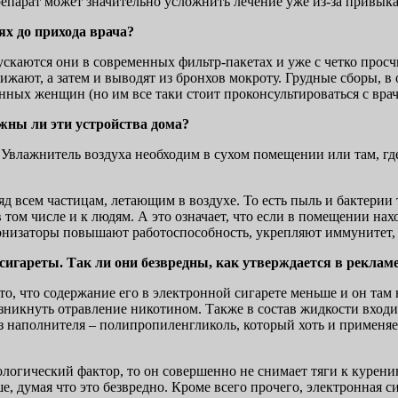
епарат может значительно усложнить лечение уже из-за привыка
ях до прихода врача?
ускаются они в современных фильтр-пакетах и уже с четко прос
ижают, а затем и выводят из бронхов мокроту. Грудные сборы, в
нных женщин (но им все таки стоит проконсультироваться с вра
ужны ли эти устройства дома?
. Увлажнитель воздуха необходим в сухом помещении или там, гд
ряд всем частицам, летающим в воздухе. То есть пыль и бактери
в том числе и к людям. А это означает, что если в помещении на
ионизаторы повышают работоспособность, укрепляют иммунитет,
сигареты. Так ли они безвредны, как утверждается в реклам
 то, что содержание его в электронной сигарете меньше и он та
озникнуть отравление никотином. Также в состав жидкости вход
 наполнителя – полипропиленгликоль, который хоть и применяет
логический фактор, то он совершенно не снимает тяги к курению
ше, думая что это безвредно. Кроме всего прочего, электронная