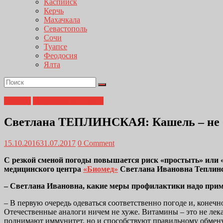
Каспийск
Керчь
Махачкала
Севастополь
Сочи
Туапсе
Феодосия
Ялта
Главная
Медицина от А до Я
Светлана ТЕПЛИНСКАЯ: Кашель – не б
15.10.2016
31.07.2017
0 Comment
С резкой сменой погоды повышается риск «простыть» или «
медицинского центра
«Биомед»
Светлана Ивановна Теплин
– Светлана Ивановна, какие меры профилактики надо приме
– В первую очередь одеваться соответственно погоде и, коне
Отечественные аналоги ничем не хуже. Витамины – это не лекар
поднимают иммунитет, но и способствуют правильному обмену 