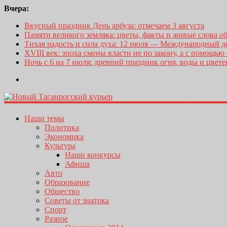
Вчера:
Вкусный праздник День арбуза: отмечаем 3 августа
Памяти великого земляка: цветы, факты и живые слова о
Тихая радость и сила духа: 12 июля — Международный 
XVIII век: эпоха смены власти не по закону, а с помощью
Ночь с 6 на 7 июля: древний праздник огня, воды и цвет
Наши темы
Политика
Экономика
Культура
Наши конкурсы
Афиша
Авто
Образование
Общество
Советы от знатока
Спорт
Разное