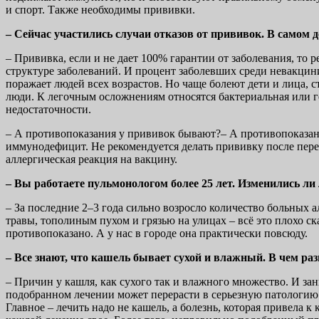
и спорт. Также необходимы прививки.
– Сейчас участились случаи отказов от прививок. В самом де
– Прививка, если и не дает 100% гарантии от заболевания, то
структуре заболеваний. И процент заболевших среди невакцини
поражает людей всех возрастов. Но чаще болеют дети и лица, с
люди. К легочным осложнениям относятся бактериальная или ге
недостаточности.
– А противопоказания у прививок бывают?– А противопоказани
иммунодефицит. Не рекомендуется делать прививку после пере
аллергическая реакция на вакцину.
– Вы работаете пульмонологом более 25 лет. Изменились ли
– За последние 2–3 года сильно возросло количество больных
травы, тополиным пухом и грязью на улицах – всё это плохо ск
противопоказано. А у нас в городе она практически повсюду.
– Все знают, что кашель бывает сухой и влажный. В чем раз
– Причин у кашля, как сухого так и влажного множество. И за
подобранном лечении может перерасти в серьезную патологию
Главное – лечить надо не кашель, а болезнь, которая привела к