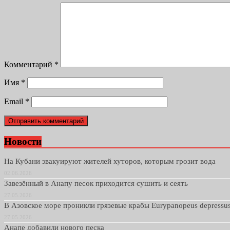
Комментарий
*
Имя
*
Email
*
Новости
На Кубани эвакуируют жителей хуторов, которым грозит вода
02.06.2026
Завезённый в Анапу песок приходится сушить и сеять
27.05.2026
В Азовское море проникли грязевые крабы Eurypanopeus depressu
27.05.2026
Анапе добавили нового песка