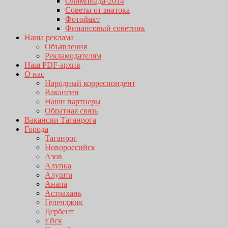
Олимпиада-2014
Советы от знатока
Фотофакт
Финансовый советник
Наша реклама
Объявления
Рекламодателям
Наш PDF-архив
О нас
Народный корреспондент
Вакансии
Наши партнеры
Обратная связь
Вакансии Таганрога
Города
Таганрог
Новороссийск
Азов
Алупка
Алушта
Анапа
Астрахань
Геленджик
Дербент
Ейск