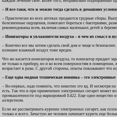
каждой лечение свое. Более того, неправильно подобранный пр
– И все-таки, что ж можно тогда сделать в домашних услови
– Практически во всех аптеках продаются грудные сборы. Вып
болезненные ощущения, помогают бороться с бактериями, разж
рекомендованы всем, включая самых маленьких детей и береме
– Ионизаторы и увлажнители воздуха – в чем их смысл и н
– Конечно все мы хотим сделать свой дом и чище и безопаснее
излишне влажный воздух тоже вреден.
Что же касается ионизаторов воздуха, то ионизатор придает за
не только к прибору, но и ко всем поверхностям в помещении, 
возрастает в разы. С другой стороны, опыты показывают что 
– Еще одна модная техническая новинка – это электронные 
– Во-первых, надо помнить, что никотин это яд. И несмотря на
есть. Так что и при применении электронных сигарет может в
промышленности под маркировкой Е422. Еще одно вещество из
аллергеном.
Если же рассматривать курение электронных сигарет, как психо
только и всего. Зачастую же человек начинает курить еще боль