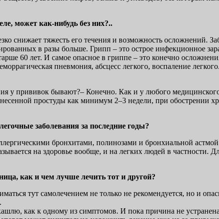
ле, может как-нибудь без них?..
 резко снижает тяжесть его течения и возможность осложнений. 
рованных в разы больше. Грипп – это острое инфекционное зара
тарше 60 лет. И самое опасное в гриппе – это конечно осложнен
моррагическая пневмония, абсцесс легкого, воспаление легкого
я у прививок бывают?– Конечно. Как и у любого медицинского 
несенной простуды как минимум 2–3 недели, при обострении хр
 легочные заболевания за последние годы?
 аллергическими бронхитами, полинозами и бронхиальной астмой
азывается на здоровье вообще, и на легких людей в частности. 
ница, как и чем лучше лечить тот и другой?
ниматься тут самолечением не только не рекомендуется, но и оп
.
 кашлю, как к одному из симптомов. И пока причина не устранена