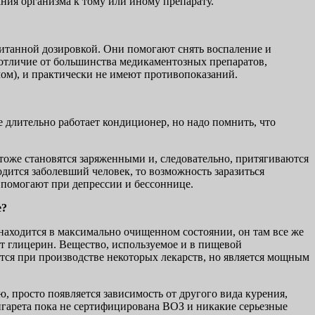
ния организма к тому или иному препарату.
читанной дозировкой. Они помогают снять воспаление и
 отличие от большинства медикаментозных препаратов,
чом), и практически не имеют противопоказаний.
е длительно работает кондиционер, но надо помнить, что
и тоже становятся заряженными и, следовательно, притягиваются
ходится заболевший человек, то возможность заразиться
 помогают при депрессии и бессоннице.
е?
м находится в максимально очищенном состоянии, он там все же
ит глицерин. Вещество, используемое и в пищевой
ся при производстве некоторых лекарств, но является мощным
, просто появляется зависимость от другого вида курения,
 сигарета пока не сертифицирована ВОЗ и никакие серьезные