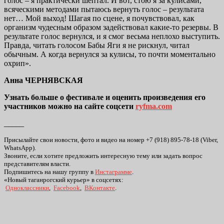
голос – я практически шептал. И вот, стою я за кулисами,
всяческими методами пытаюсь вернуть голос – результата
нет… Мой выход! Шагая по сцене, я почувствовал, как
организм чудесным образом задействовал какие-то резервы. В
результате голос вернулся, и я смог весьма неплохо выступить.
Правда, читать голосом Бабы Яги я не рискнул, читал
обычным. А когда вернулся за кулисы, то почти моментально
охрип».
Анна ЧЕРНЯВСКАЯ
Узнать больше о фестивале и оценить произведения его
участников можно на сайте соцсети
ryfma.com
_____
Присылайте свои новости, фото и видео на номер +7 (918) 895-78-18 (Viber,
WhatsApp).
Звоните, если хотите предложить интересную тему или задать вопрос
представителям власти.
Подпишитесь на нашу группу в
Инстаграмме
.
«Новый таганрогский курьер» в соцсетях:
Одноклассники
,
Facebook
,
ВКонтакте
.