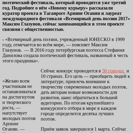
поэтический фестиваль, который проводится уже третий
год. Подробнее о нём «Новому курьеру» рассказали
куратор проекта в Таганроге Арпине Оганян и лауреат
международного фестиваля «Всемирный день поэзии 2017»
Максим Глазунов, сейчас занимающийся в этом проекте
связями с общественностью.
-
«Всемирный день поэзии, учрежденный ЮНЕСКО в 1999
году, отмечается во всём мире, — поясняет Максим
Глазунов. — В 2016 году петербургская поэтесса Стефания
Данилова создала поэтический фестиваль, названный в честь
этого праздника».
Сейчас конкурс проводится в
50 городах
и
10 странах. Его цель — приобщить людей к
«Желаю всем
литературе, привлечь внимание к
участникам не
творчеству современных молодых поэтов,
останавливаться
дать авторам новые возможности для
на достигнутом
развития, шанс обратиться к большой
и творческого
аудитории. По итогам крупнейшего
роста, —
конкурсного отбора в мире в каждом
напутствует
городе определится десятка лучших
молодых поэтов
поэтов.
Арпине
Оганян. —
Приём заявок завершился 1 марта. Сейчас