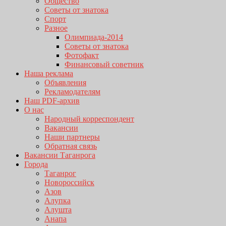
Общество
Советы от знатока
Спорт
Разное
Олимпиада-2014
Советы от знатока
Фотофакт
Финансовый советник
Наша реклама
Объявления
Рекламодателям
Наш PDF-архив
О нас
Народный корреспондент
Вакансии
Наши партнеры
Обратная связь
Вакансии Таганрога
Города
Таганрог
Новороссийск
Азов
Алупка
Алушта
Анапа