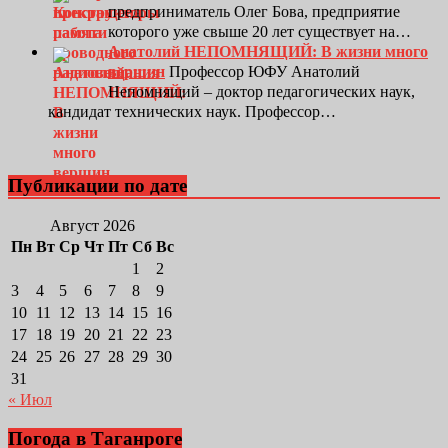
предприниматель Олег Бова, предприятие
которого уже свыше 20 лет существует на…
Анатолий НЕПОМНЯЩИЙ: В жизни много
вершин
Профессор ЮФУ Анатолий
Непомнящий – доктор педагогических наук,
кандидат технических наук. Профессор…
Публикации по дате
Август 2026
Пн
Вт
Ср
Чт
Пт
Сб
Вс
1
2
3
4
5
6
7
8
9
10
11
12
13
14
15
16
17
18
19
20
21
22
23
24
25
26
27
28
29
30
31
« Июл
Погода в Таганроге