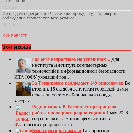
из Франции
17.07.2025
По следам перегретой «Ласточки»: прокуратура проверит
соблюдение температурного режима
16.07.2025
Все новости
Топ месяца
Год был непростым, но успешным...
Для
института Института компьютерных
технологий и информационной безопасности
ИТА ЮФУ уходящий год…
За Таганрогом наблюдают 149 видеокамер
Во
вторник 16 октября депутатам городской думы
показали систему «Безопасный город»,
которая…
Радио: точка. В Таганроге прекращена
работа проводного радиовещания
1 мая 2026
года впервые за многие десятилетия в
таганрогских репродукторах в…
Конструкторы памяти
Таганрогский