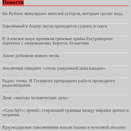
Новости
На Кубани эвакуируют жителей хуторов, которым грозит вода
02.06.2026
Завезённый в Анапу песок приходится сушить и сеять
27.05.2026
В Азовское море проникли грязевые крабы Eurypanopeus
depressus с американских берегов Атлантики
27.05.2026
Анапе добавили нового песка
21.05.2026
Аналитики ожидают «очень умеренной девальвации»
07.05.2026
Радио: точка. В Таганроге прекращена работа проводного
радиовещания
30.04.2026
День «знатока человеческих душ»
29.01.2026
«СенсАрт»: проект, стирающий границы между мирами зрячих и
незрячих
13.11.2025
Краснодарские таможенники нашли гашиш в почтовой посылке