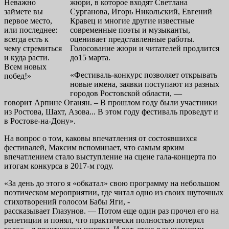
Неважно
жюри, в которое входят Светлана
займете вы
Сурганова, Игорь Никольский, Евгений
первое место,
Кравец и многие другие известные
или последнее:
современные поэты и музыканты,
всегда есть к
оценивает представленные работы.
чему стремиться
Голосование жюри и читателей продлится
и куда расти.
до15 марта.
Всем новых
«Фестиваль-конкурс позволяет открывать
побед!»
новые имена, заявки поступают из разных
городов Ростовской области, —
говорит Арпине Оганян. – В прошлом году были участники
из Ростова, Шахт, Азова... В этом году фестиваль проведут и
в Ростове-на-Дону».
На вопрос о том, каковы впечатления от состоявшихся
фестивалей, Максим вспоминает, что
самым ярким
впечатлением стало выступление на сцене гала-концерта по
итогам конкурса в 2017-м году.
«За день до этого я «обкатал» свою программу на небольшом
поэтическом мероприятии, где читал одно из своих шуточных
стихотворений голосом Бабы Яги, -
рассказывает Глазунов. — Потом еще один раз прочел его на
репетиции и понял, что практически полностью потерял