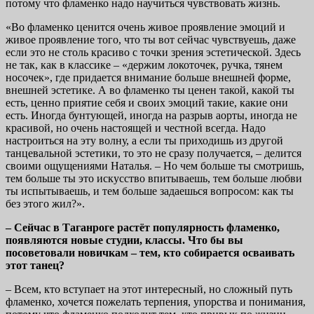
потому что фламенко надо научиться чувствовать жизнь.
«Во фламенко ценится очень живое проявление эмоций и
живое проявление того, что ты вот сейчас чувствуешь, даже
если это не столь красиво с точки зрения эстетической. Здесь
не так, как в классике – «держим локоточек, ручка, тянем
носочек», где придается внимание больше внешней форме,
внешней эстетике. А во фламенко ты ценен такой, какой ты
есть, ценно приятие себя и своих эмоций такие, какие они
есть. Иногда бунтующей, иногда на разрыв аорты, иногда не
красивой, но очень настоящей и честной всегда. Надо
настроиться на эту волну, а если ты приходишь из другой
танцевальной эстетики, то это не сразу получается, – делится
своими ощущениями Наталья. – Но чем больше ты смотришь,
тем больше ты это искусство впитываешь, тем больше любви
ты испытываешь, и тем больше задаешься вопросом: как ты
без этого жил?».
– Сейчас в Таганроге растёт популярность фламенко,
появляются новые студии, классы. Что бы вы
посоветовали новичкам – тем, кто собирается осваивать
этот танец?
– Всем, кто вступает на этот интересный, но сложный путь
фламенко, хочется пожелать терпения, упорства и понимания,