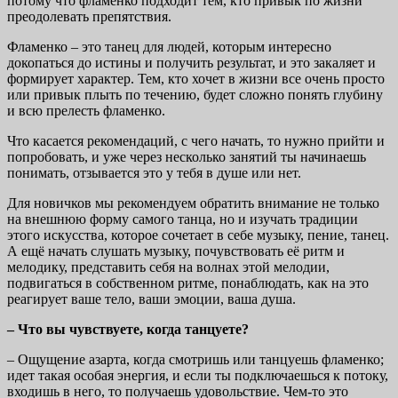
потому что фламенко подходит тем, кто привык по жизни
преодолевать препятствия.
Фламенко – это танец для людей, которым интересно
докопаться до истины и получить результат, и это закаляет и
формирует характер. Тем, кто хочет в жизни все очень просто
или привык плыть по течению, будет сложно понять глубину
и всю прелесть фламенко.
Что касается рекомендаций, с чего начать, то нужно прийти и
попробовать, и уже через несколько занятий ты начинаешь
понимать, отзывается это у тебя в душе или нет.
Для новичков мы рекомендуем обратить внимание не только
на внешнюю форму самого танца, но и изучать традиции
этого искусства, которое сочетает в себе музыку, пение, танец.
А ещё начать слушать музыку, почувствовать её ритм и
мелодику, представить себя на волнах этой мелодии,
подвигаться в собственном ритме, понаблюдать, как на это
реагирует ваше тело, ваши эмоции, ваша душа.
– Что вы чувствуете, когда танцуете?
– Ощущение азарта, когда смотришь или танцуешь фламенко;
идет такая особая энергия, и если ты подключаешься к потоку,
входишь в него, то получаешь удовольствие. Чем-то это