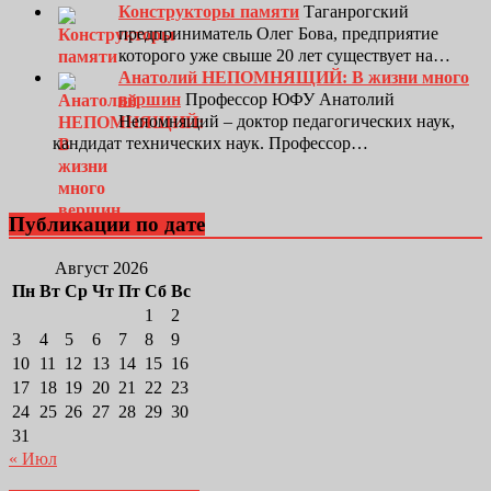
Конструкторы памяти
Таганрогский
предприниматель Олег Бова, предприятие
которого уже свыше 20 лет существует на…
Анатолий НЕПОМНЯЩИЙ: В жизни много
вершин
Профессор ЮФУ Анатолий
Непомнящий – доктор педагогических наук,
кандидат технических наук. Профессор…
Публикации по дате
Август 2026
Пн
Вт
Ср
Чт
Пт
Сб
Вс
1
2
3
4
5
6
7
8
9
10
11
12
13
14
15
16
17
18
19
20
21
22
23
24
25
26
27
28
29
30
31
« Июл