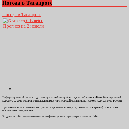
Погода в Таганроге
Погода в Таганроге
Gismeteo
Прогноз на 2 недели
Информационный портал содержит архив публикаций еженедельной газеты «Новый таганрогский
курьер». С 2023 года сайт поддерживается таганрогской организацией Союза журналистов России.
При любом использовании материалов с данного сайта (фото, видео, иллюстрации) на источник
обязательна гиперссылка.
На данном сайте может находиться информационная продукция категории 16+