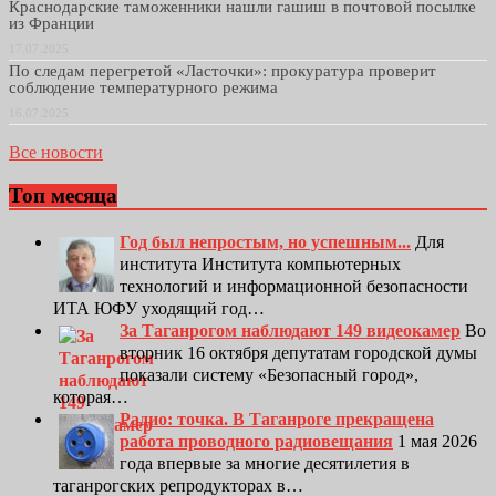
Краснодарские таможенники нашли гашиш в почтовой посылке
из Франции
17.07.2025
По следам перегретой «Ласточки»: прокуратура проверит
соблюдение температурного режима
16.07.2025
Все новости
Топ месяца
Год был непростым, но успешным...
Для
института Института компьютерных
технологий и информационной безопасности
ИТА ЮФУ уходящий год…
За Таганрогом наблюдают 149 видеокамер
Во
вторник 16 октября депутатам городской думы
показали систему «Безопасный город»,
которая…
Радио: точка. В Таганроге прекращена
работа проводного радиовещания
1 мая 2026
года впервые за многие десятилетия в
таганрогских репродукторах в…