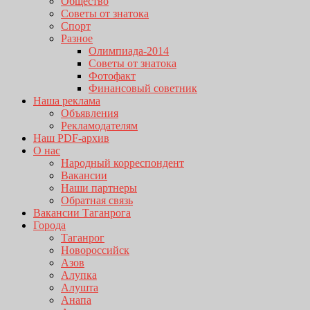
Общество
Советы от знатока
Спорт
Разное
Олимпиада-2014
Советы от знатока
Фотофакт
Финансовый советник
Наша реклама
Объявления
Рекламодателям
Наш PDF-архив
О нас
Народный корреспондент
Вакансии
Наши партнеры
Обратная связь
Вакансии Таганрога
Города
Таганрог
Новороссийск
Азов
Алупка
Алушта
Анапа