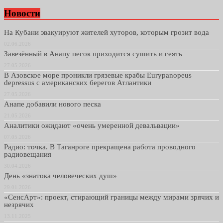
Новости
На Кубани эвакуируют жителей хуторов, которым грозит вода
02.06.2026
Завезённый в Анапу песок приходится сушить и сеять
27.05.2026
В Азовское море проникли грязевые крабы Eurypanopeus
depressus с американских берегов Атлантики
27.05.2026
Анапе добавили нового песка
21.05.2026
Аналитики ожидают «очень умеренной девальвации»
07.05.2026
Радио: точка. В Таганроге прекращена работа проводного
радиовещания
30.04.2026
День «знатока человеческих душ»
29.01.2026
«СенсАрт»: проект, стирающий границы между мирами зрячих и
незрячих
13.11.2025