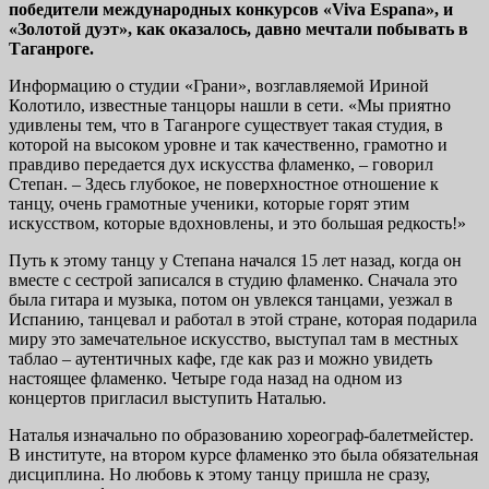
победители международных конкурсов «Viva Espana», и
«Золотой дуэт», как оказалось, давно мечтали побывать в
Таганроге.
Информацию о студии «Грани», возглавляемой Ириной
Колотило, известные танцоры нашли в сети. «Мы приятно
удивлены тем, что в Таганроге существует такая студия, в
которой на высоком уровне и так качественно, грамотно и
правдиво передается дух искусства фламенко, – говорил
Степан. – Здесь глубокое, не поверхностное отношение к
танцу, очень грамотные ученики, которые горят этим
искусством, которые вдохновлены, и это большая редкость!»
Путь к этому танцу у Степана начался 15 лет назад, когда он
вместе с сестрой записался в студию фламенко. Сначала это
была гитара и музыка, потом он увлекся танцами, уезжал в
Испанию, танцевал и работал в этой стране, которая подарила
миру это замечательное искусство, выступал там в местных
таблао – аутентичных кафе, где как раз и можно увидеть
настоящее фламенко. Четыре года назад на одном из
концертов пригласил выступить Наталью.
Наталья изначально по образованию хореограф-балетмейстер.
В институте, на втором курсе фламенко это была обязательная
дисциплина. Но любовь к этому танцу пришла не сразу,