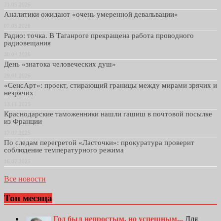
21.05.2026
Аналитики ожидают «очень умеренной девальвации»
07.05.2026
Радио: точка. В Таганроге прекращена работа проводного
радиовещания
30.04.2026
День «знатока человеческих душ»
29.01.2026
«СенсАрт»: проект, стирающий границы между мирами зрячих и
незрячих
13.11.2025
Краснодарские таможенники нашли гашиш в почтовой посылке
из Франции
17.07.2025
По следам перегретой «Ласточки»: прокуратура проверит
соблюдение температурного режима
16.07.2025
Все новости
Топ месяца
Год был непростым, но успешным...
Для