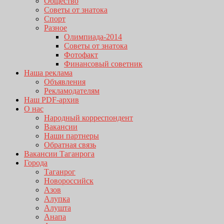
Общество
Советы от знатока
Спорт
Разное
Олимпиада-2014
Советы от знатока
Фотофакт
Финансовый советник
Наша реклама
Объявления
Рекламодателям
Наш PDF-архив
О нас
Народный корреспондент
Вакансии
Наши партнеры
Обратная связь
Вакансии Таганрога
Города
Таганрог
Новороссийск
Азов
Алупка
Алушта
Анапа