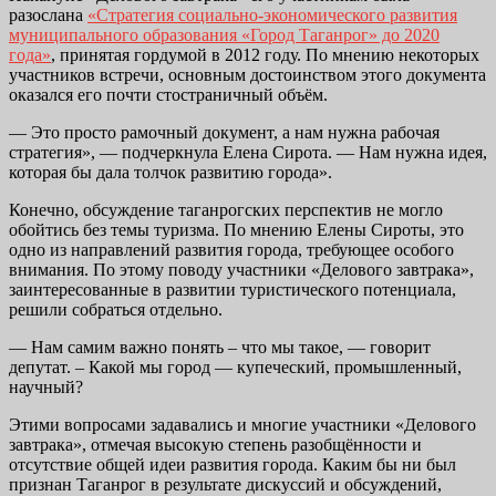
разослана
«Стратегия социально-экономического развития
муниципального образования «Город Таганрог» до 2020
года»
, принятая гордумой в 2012 году. По мнению некоторых
участников встречи, основным достоинством этого документа
оказался его почти стостраничный объём.
— Это просто рамочный документ, а нам нужна рабочая
стратегия», — подчеркнула Елена Сирота. — Нам нужна идея,
которая бы дала толчок развитию города».
Конечно, обсуждение таганрогских перспектив не могло
обойтись без темы туризма. По мнению Елены Сироты, это
одно из направлений развития города, требующее особого
внимания. По этому поводу участники «Делового завтрака»,
заинтересованные в развитии туристического потенциала,
решили собраться отдельно.
— Нам самим важно понять – что мы такое, — говорит
депутат. – Какой мы город — купеческий, промышленный,
научный?
Этими вопросами задавались и многие участники «Делового
завтрака», отмечая высокую степень разобщённости и
отсутствие общей идеи развития города. Каким бы ни был
признан Таганрог в результате дискуссий и обсуждений,