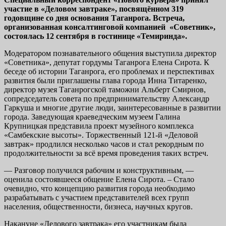
участие в «Деловом завтраке», посвящённом 319
годовщине со дня основания Таганрога. Встреча,
организованная консалтинговой компанией «Советник»,
состоялась 12 сентября в гостинице «Темиринда».
Модератором познавательного общения выступила директор
«Советника», депутат гордумы Таганрога Елена Сирота. К
беседе об истории Таганрога, его проблемах и перспективах
развития были приглашены глава города Инна Титаренко,
директор музея Таганрогской таможни Альберт Смирнов,
сопредседатель совета по предпринимательству Александр
Гаркуша и многие другие люди, заинтересованные в развитии
города. Заведующая краеведческим музеем Галина
Крупницкая представила проект музейного комплекса
«Самбекские высоты». Торжественный 121-й «Деловой
завтрак» продлился несколько часов и стал рекордным по
продолжительности за всё время проведения таких встреч.
— Разговор получился рабочим и конструктивным, —
оценила состоявшееся общение Елена Сирота. – Стало
очевидно, что концепцию развития города необходимо
разрабатывать с участием представителей всех групп
населения, общественности, бизнеса, научных кругов.
Накануне «Делового завтрака» его участникам была