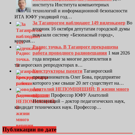
института Института компьютерных
технологий и информационной безопасности
ИТА ЮФУ уходящий год…
За Таганрогом наблюдают 149 видеокамер
Во
вторник 16 октября депутатам городской думы
показали систему «Безопасный город»,
которая…
Радио: точка. В Таганроге прекращена
работа проводного радиовещания
1 мая 2026
года впервые за многие десятилетия в
таганрогских репродукторах в…
Конструкторы памяти
Таганрогский
предприниматель Олег Бова, предприятие
которого уже свыше 20 лет существует на…
Анатолий НЕПОМНЯЩИЙ: В жизни много
вершин
Профессор ЮФУ Анатолий
Непомнящий – доктор педагогических наук,
кандидат технических наук. Профессор…
Публикации по дате