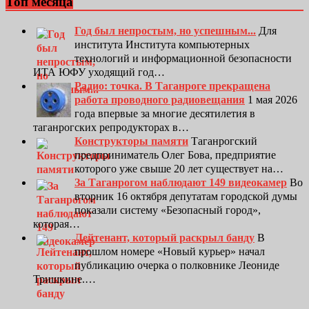
Топ месяца
Год был непростым, но успешным...
Для
института Института компьютерных
технологий и информационной безопасности
ИТА ЮФУ уходящий год…
Радио: точка. В Таганроге прекращена
работа проводного радиовещания
1 мая 2026
года впервые за многие десятилетия в
таганрогских репродукторах в…
Конструкторы памяти
Таганрогский
предприниматель Олег Бова, предприятие
которого уже свыше 20 лет существует на…
За Таганрогом наблюдают 149 видеокамер
Во
вторник 16 октября депутатам городской думы
показали систему «Безопасный город»,
которая…
Лейтенант, который раскрыл банду
В
прошлом номере «Новый курьер» начал
публикацию очерка о полковнике Леониде
Тришкине.…