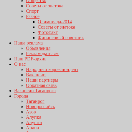
Общество
Советы от знатока
Спорт
Разное
Олимпиада-2014
Советы от знатока
Фотофакт
Финансовый советник
Наша реклама
Объявления
Рекламодателям
Наш PDF-архив
О нас
Народный корреспондент
Вакансии
Наши партнеры
Обратная связь
Вакансии Таганрога
Города
Таганрог
Новороссийск
Азов
Алупка
Алушта
Анапа