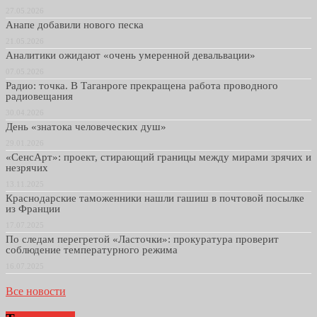
27.05.2026
Анапе добавили нового песка
21.05.2026
Аналитики ожидают «очень умеренной девальвации»
07.05.2026
Радио: точка. В Таганроге прекращена работа проводного
радиовещания
30.04.2026
День «знатока человеческих душ»
29.01.2026
«СенсАрт»: проект, стирающий границы между мирами зрячих и
незрячих
13.11.2025
Краснодарские таможенники нашли гашиш в почтовой посылке
из Франции
17.07.2025
По следам перегретой «Ласточки»: прокуратура проверит
соблюдение температурного режима
16.07.2025
Все новости