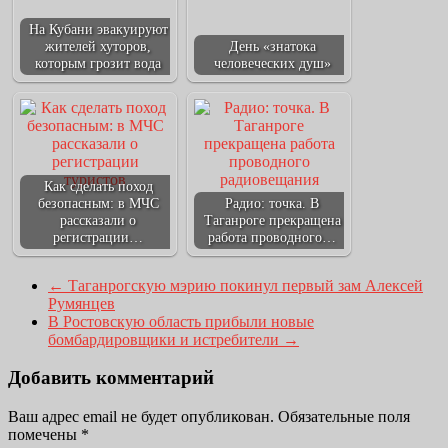
На Кубани эвакуируют
жителей хуторов,
День «знатока
которым грозит вода
человеческих душ»
Как сделать поход
безопасным: в МЧС
Радио: точка. В
рассказали о
Таганроге прекращена
регистрации…
работа проводного…
←
Таганрогскую мэрию покинул первый зам Алексей
Румянцев
В Ростовскую область прибыли новые
бомбардировщики и истребители
→
Добавить комментарий
Ваш адрес email не будет опубликован.
Обязательные поля
помечены
*