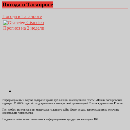
Погода в Таганроге
Погода в Таганроге
Gismeteo
Прогноз на 2 недели
Информационный портал содержит архив публикаций еженедельной газеты «Новый таганрогский
курьер». С 2023 года сайт поддерживается таганрогской организацией Союза журналистов России.
При любом использовании материалов с данного сайта (фото, видео, иллюстрации) на источник
обязательна гиперссылка.
На данном сайте может находиться информационная продукция категории 16+