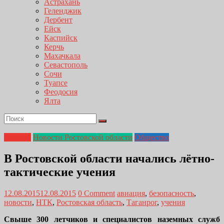
Астрахань
Геленджик
Дербент
Ейск
Каспийск
Керчь
Махачкала
Севастополь
Сочи
Туапсе
Феодосия
Ялта
Главная
Новости Ростовской области
Общество
В Ростовской области начались лётно-
тактические учения
12.08.2015
12.08.2015
0 Comment
авиация
,
безопасность
,
новости
,
НТК
,
Ростовская область
,
Таганрог
,
учения
Свыше 300 летчиков и специалистов наземных служб