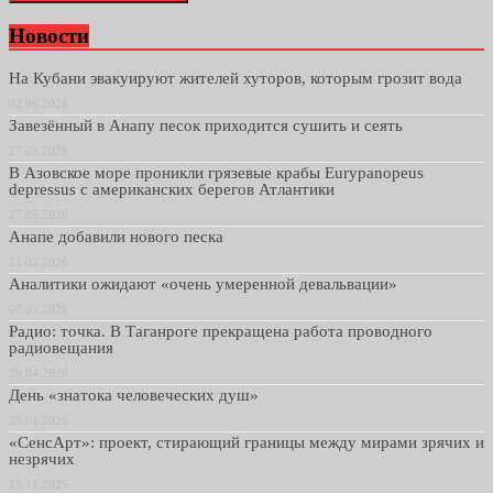
Новости
На Кубани эвакуируют жителей хуторов, которым грозит вода
02.06.2026
Завезённый в Анапу песок приходится сушить и сеять
27.05.2026
В Азовское море проникли грязевые крабы Eurypanopeus
depressus с американских берегов Атлантики
27.05.2026
Анапе добавили нового песка
21.05.2026
Аналитики ожидают «очень умеренной девальвации»
07.05.2026
Радио: точка. В Таганроге прекращена работа проводного
радиовещания
30.04.2026
День «знатока человеческих душ»
29.01.2026
«СенсАрт»: проект, стирающий границы между мирами зрячих и
незрячих
13.11.2025