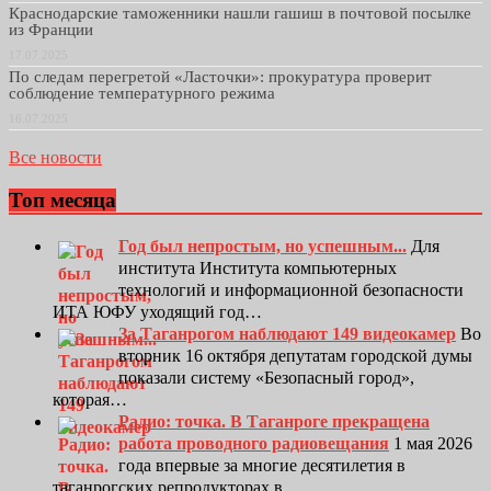
Краснодарские таможенники нашли гашиш в почтовой посылке
из Франции
17.07.2025
По следам перегретой «Ласточки»: прокуратура проверит
соблюдение температурного режима
16.07.2025
Все новости
Топ месяца
Год был непростым, но успешным...
Для
института Института компьютерных
технологий и информационной безопасности
ИТА ЮФУ уходящий год…
За Таганрогом наблюдают 149 видеокамер
Во
вторник 16 октября депутатам городской думы
показали систему «Безопасный город»,
которая…
Радио: точка. В Таганроге прекращена
работа проводного радиовещания
1 мая 2026
года впервые за многие десятилетия в
таганрогских репродукторах в…