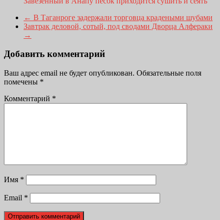
Завезённый в Анапу песок приходится сушить и сеять
←
В Таганроге задержали торговца крадеными шубами
Завтрак деловой, сотый, под сводами Дворца Алфераки
→
Добавить комментарий
Ваш адрес email не будет опубликован.
Обязательные поля
помечены
*
Комментарий
*
Имя
*
Email
*