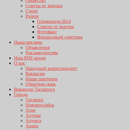
Общество
Советы от знатока
Спорт
Разное
Олимпиада-2014
Советы от знатока
Фотофакт
Финансовый советник
Наша реклама
Объявления
Рекламодателям
Наш PDF-архив
О нас
Народный корреспондент
Вакансии
Наши партнеры
Обратная связь
Вакансии Таганрога
Города
Таганрог
Новороссийск
Азов
Алупка
Алушта
Анапа