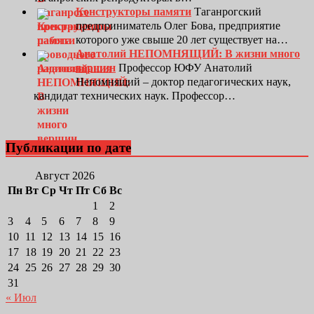
Конструкторы памяти
Таганрогский
предприниматель Олег Бова, предприятие
которого уже свыше 20 лет существует на…
Анатолий НЕПОМНЯЩИЙ: В жизни много
вершин
Профессор ЮФУ Анатолий
Непомнящий – доктор педагогических наук,
кандидат технических наук. Профессор…
Публикации по дате
Август 2026
Пн
Вт
Ср
Чт
Пт
Сб
Вс
1
2
3
4
5
6
7
8
9
10
11
12
13
14
15
16
17
18
19
20
21
22
23
24
25
26
27
28
29
30
31
« Июл