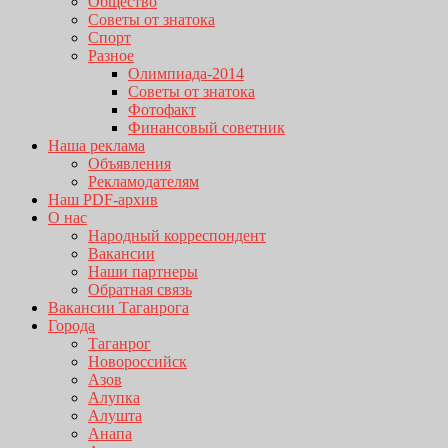
Общество
Советы от знатока
Спорт
Разное
Олимпиада-2014
Советы от знатока
Фотофакт
Финансовый советник
Наша реклама
Объявления
Рекламодателям
Наш PDF-архив
О нас
Народный корреспондент
Вакансии
Наши партнеры
Обратная связь
Вакансии Таганрога
Города
Таганрог
Новороссийск
Азов
Алупка
Алушта
Анапа