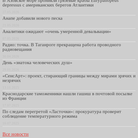
В Азовское море проникли грязевые крабы Eurypanopeus
depressus с американских берегов Атлантики
27.05.2026
Анапе добавили нового песка
21.05.2026
Аналитики ожидают «очень умеренной девальвации»
07.05.2026
Радио: точка. В Таганроге прекращена работа проводного
радиовещания
30.04.2026
День «знатока человеческих душ»
29.01.2026
«СенсАрт»: проект, стирающий границы между мирами зрячих и
незрячих
13.11.2025
Краснодарские таможенники нашли гашиш в почтовой посылке
из Франции
17.07.2025
По следам перегретой «Ласточки»: прокуратура проверит
соблюдение температурного режима
16.07.2025
Все новости