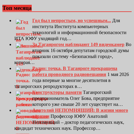
Топ месяца
Год был непростым, но успешным...
Для
института Института компьютерных
технологий и информационной безопасности
ИТА ЮФУ уходящий год…
За Таганрогом наблюдают 149 видеокамер
Во
вторник 16 октября депутатам городской думы
показали систему «Безопасный город»,
которая…
Радио: точка. В Таганроге прекращена
работа проводного радиовещания
1 мая 2026
года впервые за многие десятилетия в
таганрогских репродукторах в…
Конструкторы памяти
Таганрогский
предприниматель Олег Бова, предприятие
которого уже свыше 20 лет существует на…
Анатолий НЕПОМНЯЩИЙ: В жизни много
вершин
Профессор ЮФУ Анатолий
Непомнящий – доктор педагогических наук,
кандидат технических наук. Профессор…