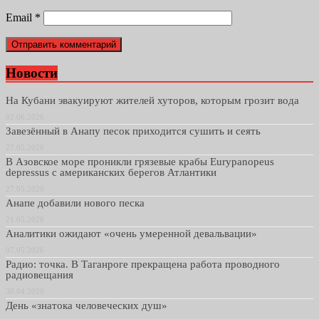
Email
*
Новости
На Кубани эвакуируют жителей хуторов, которым грозит вода
02.06.2026
Завезённый в Анапу песок приходится сушить и сеять
27.05.2026
В Азовское море проникли грязевые крабы Eurypanopeus
depressus с американских берегов Атлантики
27.05.2026
Анапе добавили нового песка
21.05.2026
Аналитики ожидают «очень умеренной девальвации»
07.05.2026
Радио: точка. В Таганроге прекращена работа проводного
радиовещания
30.04.2026
День «знатока человеческих душ»