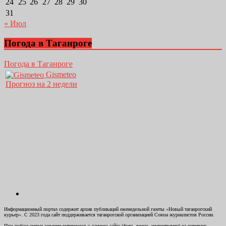
24
25
26
27
28
29
30
31
« Июл
Погода в Таганроге
Погода в Таганроге
Gismeteo
Прогноз на 2 недели
Информационный портал содержит архив публикаций еженедельной газеты «Новый таганрогский
курьер». С 2023 года сайт поддерживается таганрогской организацией Союза журналистов России.
При любом использовании материалов с данного сайта (фото, видео, иллюстрации) на источник