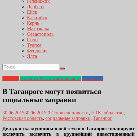
Геленджик
Дербент
Ейск
Каспийск
Керчь
Махачкала
Севастополь
Сочи
Туапсе
Феодосия
Ялта
Главная
Новости Ростовской области
Общество
В Таганроге могут появиться
социальные заправки
30.06.2015
30.06.2015
0 Comment
новости
,
НТК
,
общество
,
Ростовская область
,
социальные заправки
,
Таганрог
Два участка муниципальной земли в Таганроге планируют
включить включить в крупнейший инвестиционный