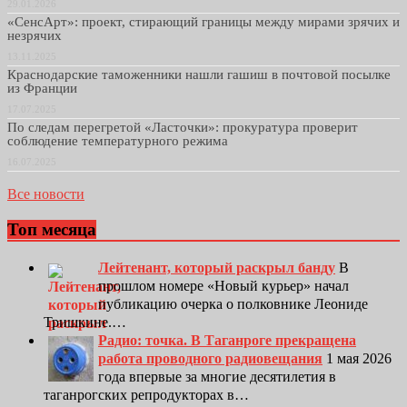
29.01.2026
«СенсАрт»: проект, стирающий границы между мирами зрячих и
незрячих
13.11.2025
Краснодарские таможенники нашли гашиш в почтовой посылке
из Франции
17.07.2025
По следам перегретой «Ласточки»: прокуратура проверит
соблюдение температурного режима
16.07.2025
Все новости
Топ месяца
Лейтенант, который раскрыл банду
В
прошлом номере «Новый курьер» начал
публикацию очерка о полковнике Леониде
Тришкине.…
Радио: точка. В Таганроге прекращена
работа проводного радиовещания
1 мая 2026
года впервые за многие десятилетия в
таганрогских репродукторах в…