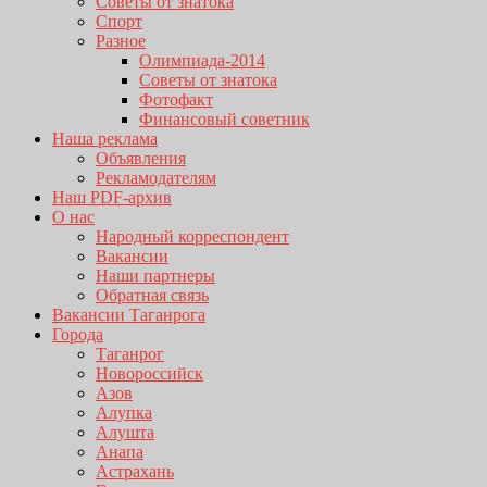
Советы от знатока
Спорт
Разное
Олимпиада-2014
Советы от знатока
Фотофакт
Финансовый советник
Наша реклама
Объявления
Рекламодателям
Наш PDF-архив
О нас
Народный корреспондент
Вакансии
Наши партнеры
Обратная связь
Вакансии Таганрога
Города
Таганрог
Новороссийск
Азов
Алупка
Алушта
Анапа
Астрахань