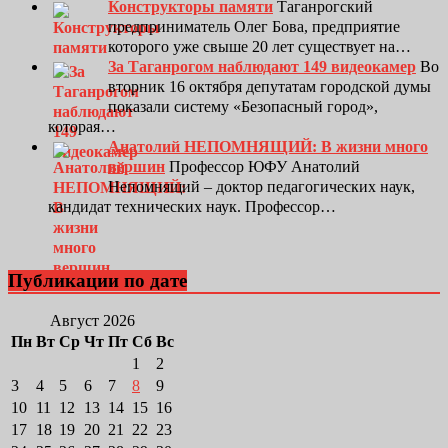
Конструкторы памяти
Таганрогский
предприниматель Олег Бова, предприятие
которого уже свыше 20 лет существует на…
За Таганрогом наблюдают 149 видеокамер
Во
вторник 16 октября депутатам городской думы
показали систему «Безопасный город»,
которая…
Анатолий НЕПОМНЯЩИЙ: В жизни много
вершин
Профессор ЮФУ Анатолий
Непомнящий – доктор педагогических наук,
кандидат технических наук. Профессор…
Публикации по дате
Август 2026
Пн
Вт
Ср
Чт
Пт
Сб
Вс
1
2
3
4
5
6
7
8
9
10
11
12
13
14
15
16
17
18
19
20
21
22
23