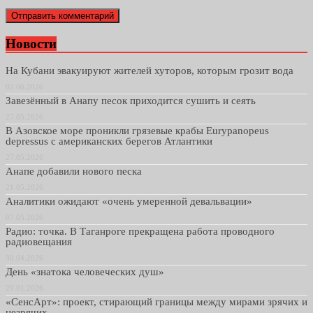
Новости
На Кубани эвакуируют жителей хуторов, которым грозит вода
02.06.2026
Завезённый в Анапу песок приходится сушить и сеять
27.05.2026
В Азовское море проникли грязевые крабы Eurypanopeus
depressus с американских берегов Атлантики
27.05.2026
Анапе добавили нового песка
21.05.2026
Аналитики ожидают «очень умеренной девальвации»
07.05.2026
Радио: точка. В Таганроге прекращена работа проводного
радиовещания
30.04.2026
День «знатока человеческих душ»
29.01.2026
«СенсАрт»: проект, стирающий границы между мирами зрячих и
незрячих