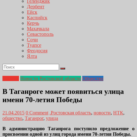
Геленджик
Дербент
Ейск
Каспийск
Керчь
Махачкала
Севастополь
Сочи
Туапсе
Феодосия
Ялта
Главная
Новости Ростовской области
Общество
В Таганроге может появиться улица
имени 70-летия Победы
21.04.2015
0 Comment
.Ростовская область
,
новости
,
НТК
,
общество
,
Таганрог
,
улица
В администрацию Таганрога поступило предложение о
присвоении одной из улиц города имени 70-летия Победы.