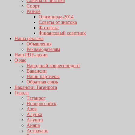
Советы от знатока
Спорт
Разное
Олимпиада-2014
Советы от знатока
Фотофакт
Финансовый советник
Наша реклама
Объявления
Рекламодателям
Наш PDF-архив
О нас
Народный корреспондент
Вакансии
Наши партнеры
Обратная связь
Вакансии Таганрога
Города
Таганрог
Новороссийск
Азов
Алупка
Алушта
Анапа
Астрахань