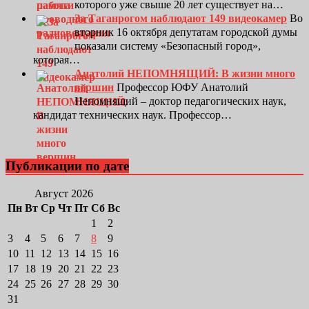
которого уже свыше 20 лет существует на…
За Таганрогом наблюдают 149 видеокамер
Во
вторник 16 октября депутатам городской думы
показали систему «Безопасный город»,
которая…
Анатолий НЕПОМНЯЩИЙ: В жизни много
вершин
Профессор ЮФУ Анатолий
Непомнящий – доктор педагогических наук,
кандидат технических наук. Профессор…
Публикации по дате
Август 2026
Пн
Вт
Ср
Чт
Пт
Сб
Вс
1
2
3
4
5
6
7
8
9
10
11
12
13
14
15
16
17
18
19
20
21
22
23
24
25
26
27
28
29
30
31