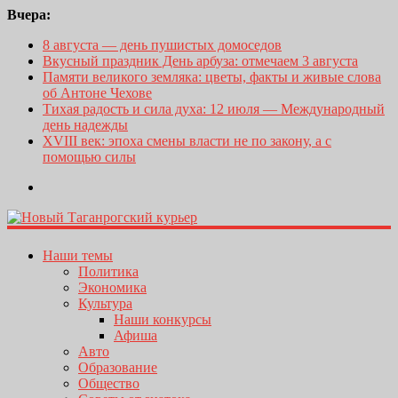
Вчера:
8 августа — день пушистых домоседов
Вкусный праздник День арбуза: отмечаем 3 августа
Памяти великого земляка: цветы, факты и живые слова
об Антоне Чехове
Тихая радость и сила духа: 12 июля — Международный
день надежды
XVIII век: эпоха смены власти не по закону, а с
помощью силы
Наши темы
Политика
Экономика
Культура
Наши конкурсы
Афиша
Авто
Образование
Общество