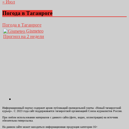
« Июл
Погода в Таганроге
Погода в Таганроге
Gismeteo
Прогноз на 2 недели
Информационный портал содержит архив публикаций еженедельной газеты «Новый таганрогский
курьер». С 2023 года сайт поддерживается таганрогской организацией Союза журналистов России.
При любом использовании материалов с данного сайта (фото, видео, иллюстрации) на источник
обязательна гиперссылка.
На данном сайте может находиться информационная продукция категории 16+