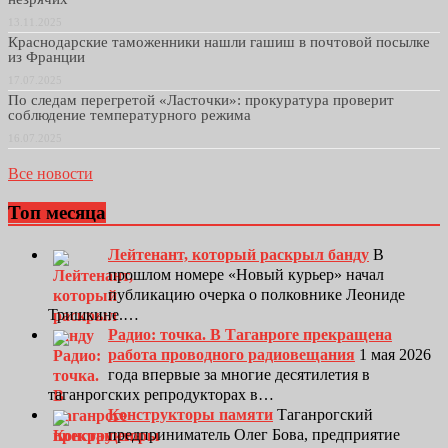
13.11.2025
Краснодарские таможенники нашли гашиш в почтовой посылке
из Франции
17.07.2025
По следам перегретой «Ласточки»: прокуратура проверит
соблюдение температурного режима
16.07.2025
Все новости
Топ месяца
Лейтенант, который раскрыл банду
В
прошлом номере «Новый курьер» начал
публикацию очерка о полковнике Леониде
Тришкине.…
Радио: точка. В Таганроге прекращена
работа проводного радиовещания
1 мая 2026
года впервые за многие десятилетия в
таганрогских репродукторах в…
Конструкторы памяти
Таганрогский
предприниматель Олег Бова, предприятие