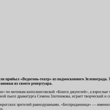
оли прибыл «Ведогонь-театр» из подмосковного Зеленограда.
новки из своего репертуара.
ави» по мотивам кипплинговской «Книги джунглей», а взрослые
ой пьесе драматурга Семена Злотникова, играет творческий и с
ганрогских зрителей равнодушными. «Бесприданница» — именно т
р.