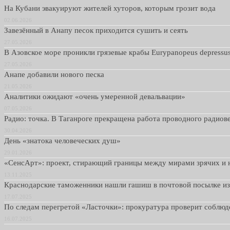
На Кубани эвакуируют жителей хуторов, которым грозит вода
02.06.2026
Завезённый в Анапу песок приходится сушить и сеять
27.05.2026
В Азовское море проникли грязевые крабы Eurypanopeus depressu
27.05.2026
Анапе добавили нового песка
21.05.2026
Аналитики ожидают «очень умеренной девальвации»
07.05.2026
Радио: точка. В Таганроге прекращена работа проводного радио
30.04.2026
День «знатока человеческих душ»
29.01.2026
«СенсАрт»: проект, стирающий границы между мирами зрячих и 
13.11.2025
Краснодарские таможенники нашли гашиш в почтовой посылке и
17.07.2025
По следам перегретой «Ласточки»: прокуратура проверит соблю
16.07.2025