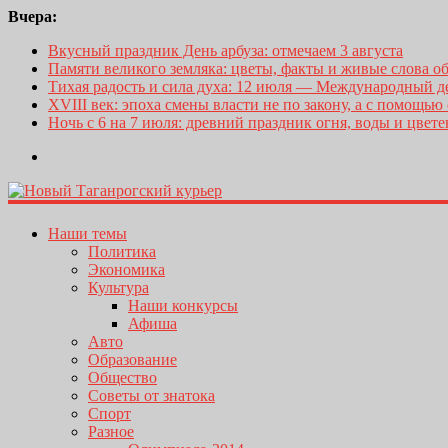
Вчера:
Вкусный праздник День арбуза: отмечаем 3 августа
Памяти великого земляка: цветы, факты и живые слова о
Тихая радость и сила духа: 12 июля — Международный 
XVIII век: эпоха смены власти не по закону, а с помощью
Ночь с 6 на 7 июля: древний праздник огня, воды и цвет
Наши темы
Политика
Экономика
Культура
Наши конкурсы
Афиша
Авто
Образование
Общество
Советы от знатока
Спорт
Разное