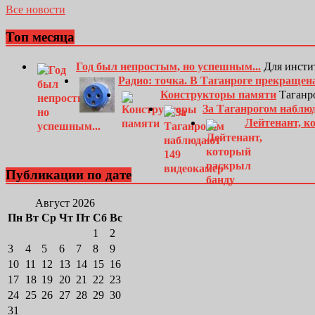
Все новости
Топ месяца
Год был непростым, но успешным...
Для инсти
Радио: точка. В Таганроге прекращен
Конструкторы памяти
Таганро
За Таганрогом наблю
Лейтенант, к
Публикации по дате
Август 2026
Пн
Вт
Ср
Чт
Пт
Сб
Вс
1
2
3
4
5
6
7
8
9
10
11
12
13
14
15
16
17
18
19
20
21
22
23
24
25
26
27
28
29
30
31