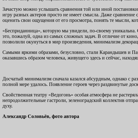
Зачастую можно услышать сравнения той или иной постановки с
игру разных актеров просто не имеет смысла. Даже сравнение с
оценить свои ощущения от его просмотра, понять те мысли, кот
«Бесприданница», которую мы увидели, по-своему уникальна. 
это, пожалуй, одна из самых сложных задач. В отличие от кин
позволили окунуться в мир произведения, минимализм декораци
Самыми яркими образами, безусловно, стали Карандышев и Пар
оказавшись образом человека, живущего здесь и сейчас, находя
Досчатый минимализм сначала казался абсурдным, однако с разв
полной мере удалось. Появление героев через раздвинутые доск
Свойственная театру «Ведогонь» особая атмосфера не растерялас
непродолжительные гастроли, зеленоградский коллектив отправ
духу.
Александр Соловьёв, фото автора