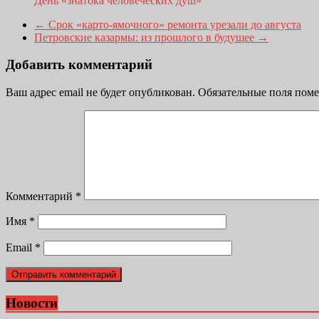
День «знатока человеческих душ»
←
Cрок «карто-ямочного» ремонта урезали до августа
Петровские казармы: из прошлого в будущее
→
Добавить комментарий
Ваш адрес email не будет опубликован.
Обязательные поля пом
Комментарий
*
Имя
*
Email
*
Новости