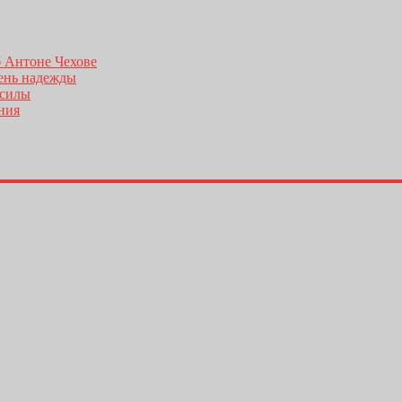
б Антоне Чехове
день надежды
 силы
ения