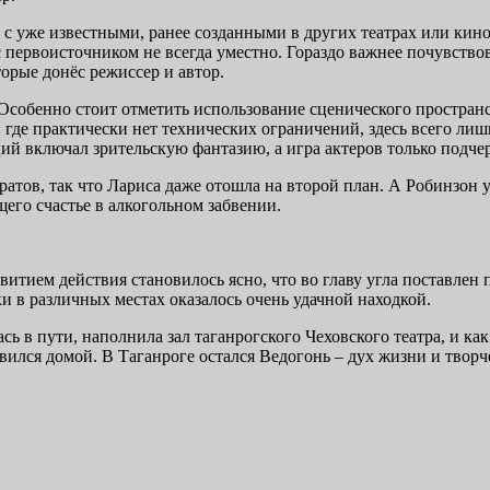
 уже известными, ранее созданными в других театрах или кино.
 первоисточником не всегда уместно. Гораздо важнее почувствов
орые донёс режиссер и автор.
Особенно стоит отметить использование сценического пространс
о, где практически нет технических ограничений, здесь всего л
й включал зрительскую фантазию, а игра актеров только подчер
атов, так что Лариса даже отошла на второй план. А Робинзон
щего счастье в алкогольном забвении.
итием действия становилось ясно, что во главу угла поставлен 
и в различных местах оказалось очень удачной находкой.
ь в пути, наполнила зал таганрогского Чеховского театра, и как 
ился домой. В Таганроге остался Ведогонь – дух жизни и творч