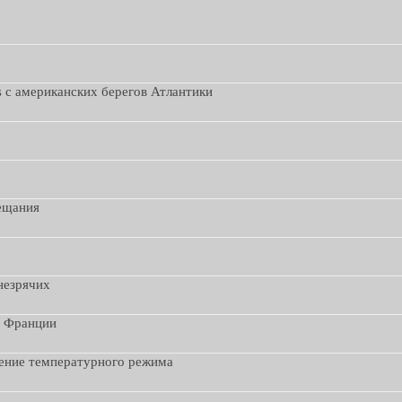
s с американских берегов Атлантики
вещания
незрячих
з Франции
дение температурного режима