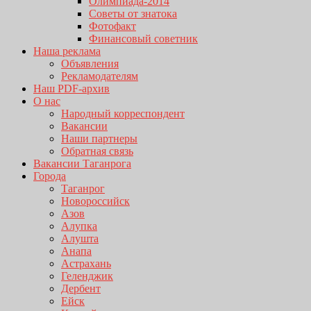
Олимпиада-2014
Советы от знатока
Фотофакт
Финансовый советник
Наша реклама
Объявления
Рекламодателям
Наш PDF-архив
О нас
Народный корреспондент
Вакансии
Наши партнеры
Обратная связь
Вакансии Таганрога
Города
Таганрог
Новороссийск
Азов
Алупка
Алушта
Анапа
Астрахань
Геленджик
Дербент
Ейск