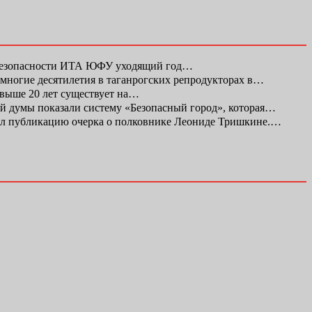
 безопасности ИТА ЮФУ уходящий год…
а многие десятилетия в таганрогских репродукторах в…
свыше 20 лет существует на…
ой думы показали систему «Безопасный город», которая…
л публикацию очерка о полковнике Леониде Тришкине.…