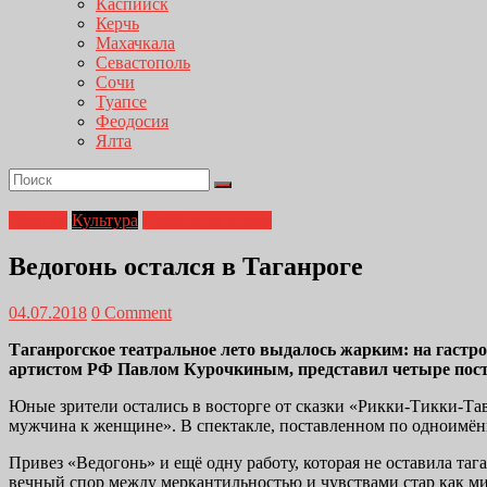
Каспийск
Керчь
Махачкала
Севастополь
Сочи
Туапсе
Феодосия
Ялта
Главная
Культура
Свободное время
Ведогонь остался в Таганроге
04.07.2018
0 Comment
Таганрогское театральное лето выдалось жарким: на гастр
артистом РФ Павлом Курочкиным, представил четыре поста
Юные зрители остались в восторге от сказки «Рикки-Тикки-Т
мужчина к женщине». В спектакле, поставленном по одноимённ
Привез «Ведогонь» и ещё одну работу, которая не оставила та
вечный спор между меркантильностью и чувствами стар как ми