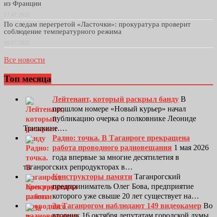
из Франции
17.07.2025
По следам перегретой «Ласточки»: прокуратура проверит
соблюдение температурного режима
16.07.2025
Все новости
Топ месяца
Лейтенант, который раскрыл банду
В
прошлом номере «Новый курьер» начал
публикацию очерка о полковнике Леониде
Тришкине.…
Радио: точка. В Таганроге прекращена
работа проводного радиовещания
1 мая 2026
года впервые за многие десятилетия в
таганрогских репродукторах в…
Конструкторы памяти
Таганрогский
предприниматель Олег Бова, предприятие
которого уже свыше 20 лет существует на…
За Таганрогом наблюдают 149 видеокамер
Во
вторник 16 октября депутатам городской думы