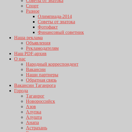
Советы от знатока
Спорт
Разное
Олимпиада-2014
Советы от знатока
Фотофакт
Финансовый советник
Наша реклама
Объявления
Рекламодателям
Наш PDF-архив
О нас
Народный корреспондент
Вакансии
Наши партнеры
Обратная связь
Вакансии Таганрога
Города
Таганрог
Новороссийск
Азов
Алупка
Алушта
Анапа
Астрахань