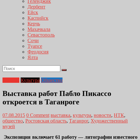
Геленджик
Дербент
Ейск
Каспийск
Керчь
Махачкала
Севастополь
Сочи
Туапсе
Феодосия
Ялта
Главная
Культура
Общество
Выставка работ Пабло Пикассо
откроется в Таганроге
07.08.2015
0 Comment
выставка
,
культура
,
новости
,
НТК
,
общество
,
Ростовская область
,
Таганрог
,
Художественный
музей
Экспозиция включает 61 работу — литографии известного