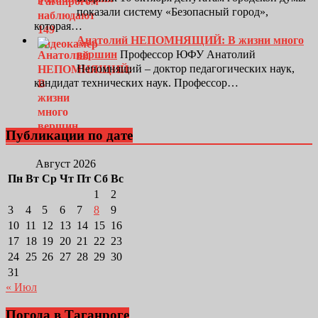
показали систему «Безопасный город»,
которая…
Анатолий НЕПОМНЯЩИЙ: В жизни много
вершин
Профессор ЮФУ Анатолий
Непомнящий – доктор педагогических наук,
кандидат технических наук. Профессор…
Публикации по дате
Август 2026
Пн
Вт
Ср
Чт
Пт
Сб
Вс
1
2
3
4
5
6
7
8
9
10
11
12
13
14
15
16
17
18
19
20
21
22
23
24
25
26
27
28
29
30
31
« Июл
Погода в Таганроге