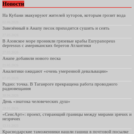
Новости
На Кубани эвакуируют жителей хуторов, которым грозит вода
02.06.2026
Завезённый в Анапу песок приходится сушить и сеять
27.05.2026
В Азовское море проникли грязевые крабы Eurypanopeus
depressus с американских берегов Атлантики
27.05.2026
Анапе добавили нового песка
21.05.2026
Аналитики ожидают «очень умеренной девальвации»
07.05.2026
Радио: точка. В Таганроге прекращена работа проводного
радиовещания
30.04.2026
День «знатока человеческих душ»
29.01.2026
«СенсАрт»: проект, стирающий границы между мирами зрячих и
незрячих
13.11.2025
Краснодарские таможенники нашли гашиш в почтовой посылке