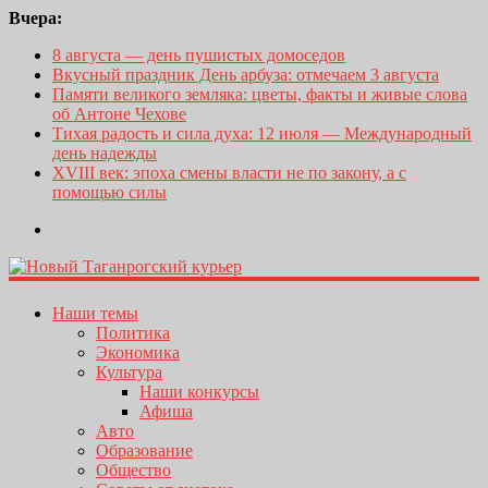
Вчера:
8 августа — день пушистых домоседов
Вкусный праздник День арбуза: отмечаем 3 августа
Памяти великого земляка: цветы, факты и живые слова
об Антоне Чехове
Тихая радость и сила духа: 12 июля — Международный
день надежды
XVIII век: эпоха смены власти не по закону, а с
помощью силы
Наши темы
Политика
Экономика
Культура
Наши конкурсы
Афиша
Авто
Образование
Общество